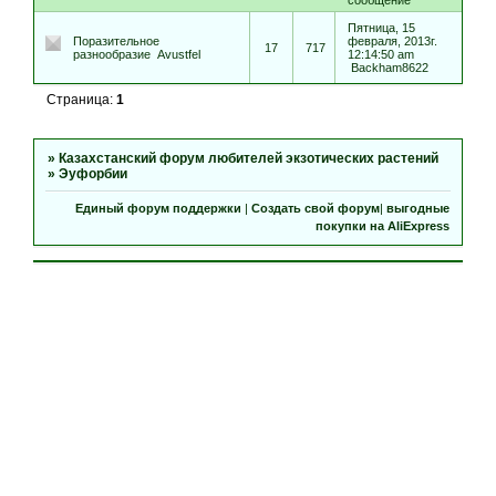
сообщение
Пятница, 15
Поразительное
февраля, 2013г.
17
717
разнообразие
Avustfel
12:14:50 am
Backham8622
Страница:
1
»
Казахстанский форум любителей экзотических растений
»
Эуфорбии
Единый форум поддержки
|
Создать свой форум
|
выгодные
покупки на AliExpress