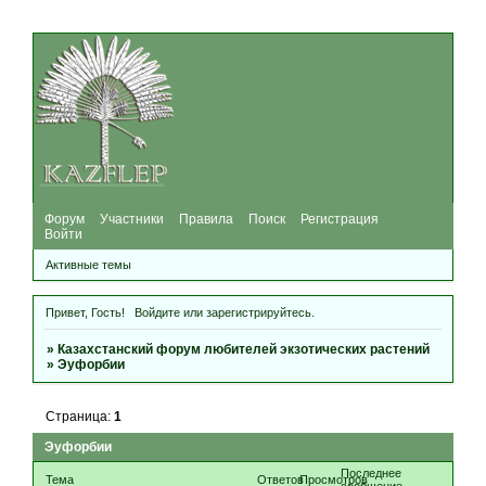
Форум
Участники
Правила
Поиск
Регистрация
Войти
Активные темы
Привет, Гость!
Войдите
или
зарегистрируйтесь
.
»
Казахстанский форум любителей экзотических растений
»
Эуфорбии
Страница:
1
Эуфорбии
Последнее
Тема
Ответов
Просмотров