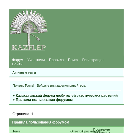
Форум
Участники
Правила
Поиск
Регистрация
Войти
Активные темы
Привет, Гость!
Войдите
или
зарегистрируйтесь
.
»
Казахстанский форум любителей экзотических растений
»
Правила пользования форумом
Страница:
1
Правила пользования форумом
Последнее
Тема
Ответов
Просмотров