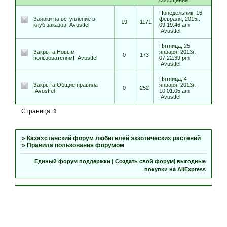
сообщение
Понедельник, 16
Заявки на вступление в
февраля, 2015г.
19
1171
клуб заказов
Avustfel
09:19:46 am
Avustfel
Пятница, 25
Закрыта
Новым
января, 2013г.
0
173
пользователям!
Avustfel
07:22:39 pm
Avustfel
Пятница, 4
Закрыта
Общие правила
января, 2013г.
0
252
Avustfel
10:01:05 am
Avustfel
Страница:
1
»
Казахстанский форум любителей экзотических растений
»
Правила пользования форумом
Единый форум поддержки
|
Создать свой форум
|
выгодные
покупки на AliExpress