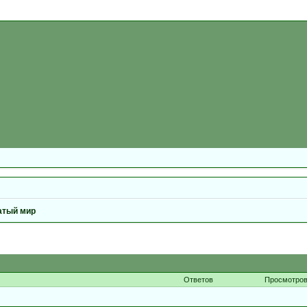
атый мир
Ответов
Просмотро