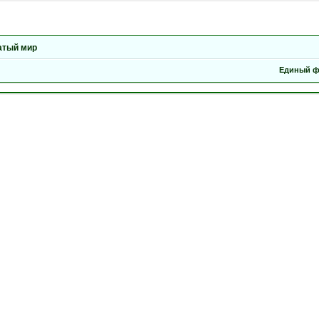
атый мир
Единый ф