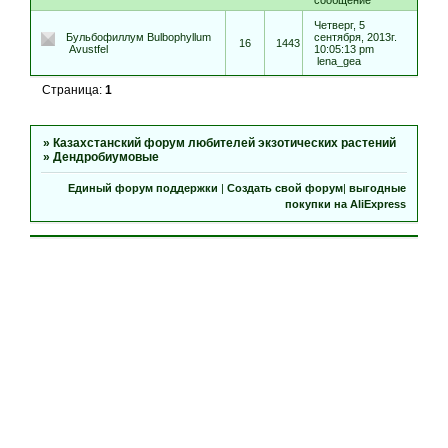
сообщение
Четверг, 5
Бульбофиллум Bulbophyllum
сентября, 2013г.
16
1443
Avustfel
10:05:13 pm
lena_gea
Страница:
1
»
Казахстанский форум любителей экзотических растений
»
Дендробиумовые
Единый форум поддержки
|
Создать свой форум
|
выгодные
покупки на AliExpress