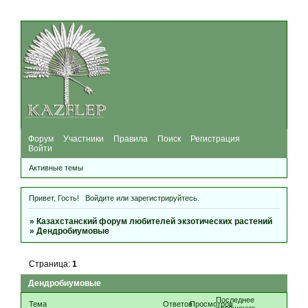
Форум
Участники
Правила
Поиск
Регистрация
Войти
Активные темы
Привет, Гость!
Войдите
или
зарегистрируйтесь
.
»
Казахстанский форум любителей экзотических растений
»
Дендробиумовые
Страница:
1
Дендробиумовые
Последнее
Тема
Ответов
Просмотров