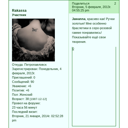
Поделиться
2
Вторник, 5 февраля, 2013г.
Rakassa
04:55:25 pm
Участник
Jawanna
, красиво как! Ручки
золотые! Мне особенно
браслетики в серо-розовой
гамме понравились!
Показывайте ещё свои
творения.
0
Откуда:
Петропавловск
Зарегистрирован
: Понедельник, 4
февраля, 2013г.
Приглашений:
0
Сообщений:
90
Уважение:
+6
Позитив:
+6
Пол:
Женский
Возраст:
38
[1987-12-12]
Провел на форуме:
23 часа 56 минут
Последний визит:
Вторник, 21 января, 2014г. 02:52:28
pm