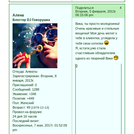
Поделиться
4
Вторник, 5 февраля, 2013г.
Алена
06:15:06 pm
Блоггер DJ Говорушка
Вика, ты просто молодчинка!
Очень красивые и стильные
вещички! Моя дочь метит к
тебе в клиентки, углядела у
тебя свои хотелки
Я, кстати,уже стала
счастливым обладателем
одного из творений Вики
0
Откуда:
Алматы
Зарегистрирован
: Вторник, 8
января, 2013г.
Приглашений:
0
Сообщений:
1288
Уважение:
+346
Позитив:
+449
Пол:
Женский
Возраст:
49
[1976-12-13]
Провел на форуме:
24 дня 16 часов
Последний визит:
Воскресенье, 7 мая, 2017г. 01:52:09
pm