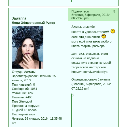
Поделиться
5
Вторник, 5 февраля, 2013г.
Jawanna
06:22:40 pm
Леди Общественный Рупор
Алена
, спасибо!
носите с удовольствием!!
если что,я на связи
могу ещё и на заказ,любого
цвета-формы-размера...
для тех,кто вконтакте вот
ссылка на недавно
созданную страничку моей
творческой мастерской
http://vk.com/ivavicktoriya
Откуда:
Алматы
Зарегистрирован
: Пятница, 25
Отредактировано Jawanna
января, 2013г.
(Вторник, 5 февраля, 2013г.
Приглашений:
0
07:02:16 pm)
Сообщений:
1051
Уважение:
+260
0
Позитив:
+400
Пол:
Женский
Провел на форуме:
16 дней 13 часов
Последний визит:
Четверг, 28 января, 2016г. 11:35:48
am