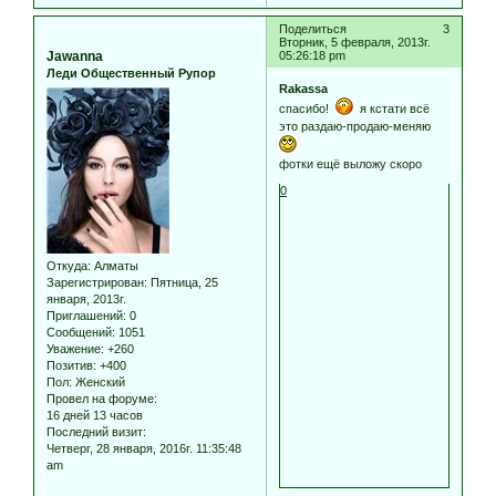
Поделиться
3
Вторник, 5 февраля, 2013г.
Jawanna
05:26:18 pm
Леди Общественный Рупор
Rakassa
спасибо!
я кстати всё
это раздаю-продаю-меняю
фотки ещё выложу скоро
0
Откуда:
Алматы
Зарегистрирован
: Пятница, 25
января, 2013г.
Приглашений:
0
Сообщений:
1051
Уважение:
+260
Позитив:
+400
Пол:
Женский
Провел на форуме:
16 дней 13 часов
Последний визит:
Четверг, 28 января, 2016г. 11:35:48
am