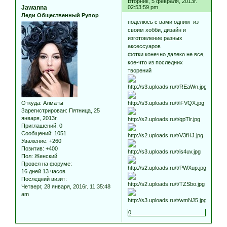
Вторник, 5 февраля, 2013г.
Jawanna
02:53:59 pm
Леди Общественный Рупор
поделюсь с вами одним из
своим хобби, дизайн и
изготовление разных
аксессуаров
фотки конечно далеко не все,
кое-что из последних
творений
Откуда:
Алматы
Зарегистрирован
: Пятница, 25
января, 2013г.
Приглашений:
0
Сообщений:
1051
Уважение:
+260
Позитив:
+400
Пол:
Женский
Провел на форуме:
16 дней 13 часов
Последний визит:
Четверг, 28 января, 2016г. 11:35:48
am
0