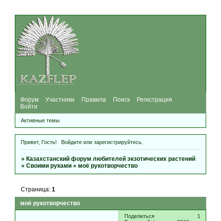
Форум
Участники
Правила
Поиск
Регистрация
Войти
Активные темы
Привет, Гость!
Войдите
или
зарегистрируйтесь
.
»
Казахстанский форум любителей экзотических растений
»
Своими руками
»
моё рукотворчество
Страница:
1
моё рукотворчество
Поделиться
1