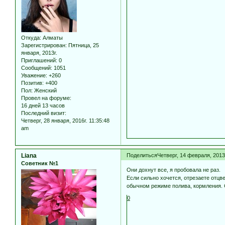
Откуда:
Алматы
Зарегистрирован
: Пятница, 25
января, 2013г.
Приглашений:
0
Сообщений:
1051
Уважение:
+260
Позитив:
+400
Пол:
Женский
Провел на форуме:
16 дней 13 часов
Последний визит:
Четверг, 28 января, 2016г. 11:35:48
am
Liana
Поделиться
Четверг, 14 февраля, 2013
Советник №1
Они дохнут все, я пробовала не раз.
Если сильно хочется, отрезаете отцв
обычном режиме полива, кормления. 
0