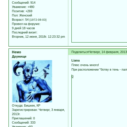
Сообщений:
914
Уважение:
+480
Позитив:
+269
Пол:
Женский
Возраст:
54
[1972-08-03]
Провел на форуме:
9 дней 18 часов
Последний визит:
Вторник, 12 июня, 2018г. 12:23:32 pm
Немо
Поделиться
Четверг, 14 февраля, 2013
Дружище
Liana
Плюс очень много!
При расположении "ботву в тень - па
0
Откуда:
Бишкек, КР
Зарегистрирован
: Четверг, 3 января,
2013г.
Приглашений:
0
Сообщений:
333
Уважение:
+50