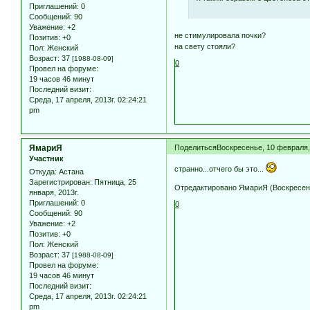
Приглашений:
0
Сообщений:
90
Уважение:
+2
не стимулировала почки?
Позитив:
+0
на свету стояли?
Пол:
Женский
Возраст:
37
[1988-08-09]
0
Провел на форуме:
19 часов 46 минут
Последний визит:
Среда, 17 апреля, 2013г. 02:24:21
pm
ЯмариЯ
Поделиться
Воскресенье, 10 февраля, 
Участник
странно...отчего бы это...
Откуда:
Астана
Зарегистрирован
: Пятница, 25
Отредактировано ЯмариЯ (Воскресенье
января, 2013г.
Приглашений:
0
0
Сообщений:
90
Уважение:
+2
Позитив:
+0
Пол:
Женский
Возраст:
37
[1988-08-09]
Провел на форуме:
19 часов 46 минут
Последний визит:
Среда, 17 апреля, 2013г. 02:24:21
pm