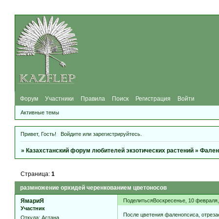
Форум
Участники
Правила
Поиск
Регистрация
Войти
Активные темы
Привет, Гость!
Войдите
или
зарегистрируйтесь
.
»
Казахстанский форум любителей экзотических растений
»
Фален
Страница:
1
размножение орхидей черенкованием цветоносов
ЯмариЯ
Поделиться
Воскресенье, 10 февраля, 
Участник
После цветения фаленопсиса, отреза
Откуда:
Астана