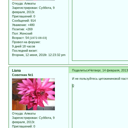
Откуда:
Алматы
Зарегистрирован
: Суббота, 9
февраля, 2013г.
Приглашений:
0
Сообщений:
914
Уважение:
+480
Позитив:
+269
Пол:
Женский
Возраст:
54
[1972-08-03]
Провел на форуме:
9 дней 18 часов
Последний визит:
Вторник, 12 июня, 2018г. 12:23:32 pm
Liana
Поделиться
Четверг, 14 февраля, 2013
Советник №1
И не пользуйтесь цитокининовой паст
0
Откуда:
Алматы
Зарегистрирован
: Суббота, 9
февраля, 2013г.
Приглашений:
0