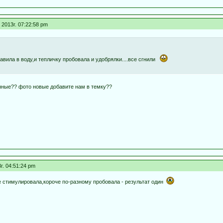
2013г. 07:22:58 pm
авила в воду,и тепличку пробовала и удобрялки....все сгнили
нные?? фото новые добавите нам в темку??
г. 04:51:24 pm
се стимулировала,короче по-разному пробовала - результат один