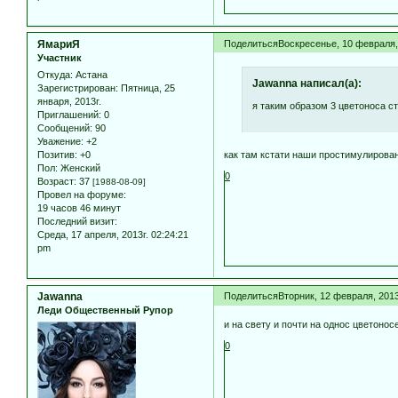
ЯмариЯ
Поделиться
Воскресенье, 10 февраля, 
Участник
Откуда:
Астана
Jawanna написал(а):
Зарегистрирован
: Пятница, 25
января, 2013г.
я таким образом 3 цветоноса ст
Приглашений:
0
Сообщений:
90
Уважение:
+2
как там кстати наши простимулирова
Позитив:
+0
Пол:
Женский
0
Возраст:
37
[1988-08-09]
Провел на форуме:
19 часов 46 минут
Последний визит:
Среда, 17 апреля, 2013г. 02:24:21
pm
Jawanna
Поделиться
Вторник, 12 февраля, 2013
Леди Общественный Рупор
и на свету и почти на однос цветоно
0