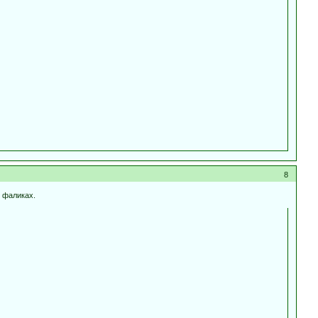
8
х фаликах.