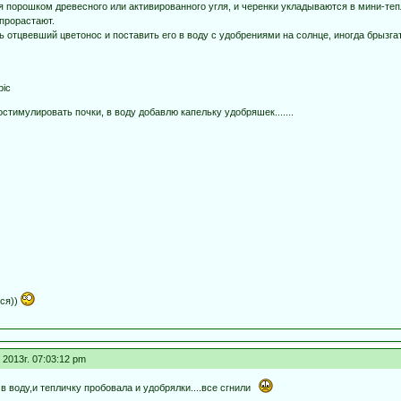
 порошком древесного или активированного угля, и черенки укладываются в мини-теп
прорастают.
ать отцвевший цветонос и поставить его в воду с удобрениями на солнце, иногда брызг
pic
стимулировать почки, в воду добавлю капельку удобряшек.......
тся))
2013г. 07:03:12 pm
 в воду,и тепличку пробовала и удобрялки....все сгнили