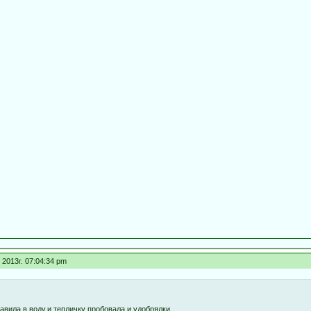
2013г. 07:04:34 pm
авила в воду,и тепличку пробовала и удобрялки...