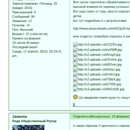
Все срезы тщательно обрабатываются
Зарегистрирован
: Пятница, 25
высокой влажности черенки успешно 
января, 2013г.
Вот еще совет от гуру, просто отрез
Приглашений:
0
детки.
Сообщений:
90
вот тут подробнее и с результатами
Уважение:
+2
Позитив:
+0
http://www.amazonkadv.com/t413p20-to
Пол:
Женский
Возраст:
37
[1988-08-09]
мои отцветут попробую отрезать и про
Провел на форуме:
19 часов 46 минут
Последний визит:
Среда, 17 апреля, 2013г. 02:24:21
pm
((в ожидании семян руки-то чешу
0
Jawanna
Поделиться
Воскресенье, 10 февраля, 
Леди Общественный Рупор
я таким образом 3 цветоноса ставила