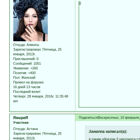
0
Откуда:
Алматы
Зарегистрирован
: Пятница, 25
января, 2013г.
Приглашений:
0
Сообщений:
1051
Уважение:
+260
Позитив:
+400
Пол:
Женский
Провел на форуме:
16 дней 13 часов
Последний визит:
Четверг, 28 января, 2016г. 11:35:48
am
ЯмариЯ
Поделиться
Воскресенье, 10 февраля, 
Участник
Откуда:
Астана
Jawanna написал(а):
Зарегистрирован
: Пятница, 25
января, 2013г.
я таким образом 3 цветоноса ст