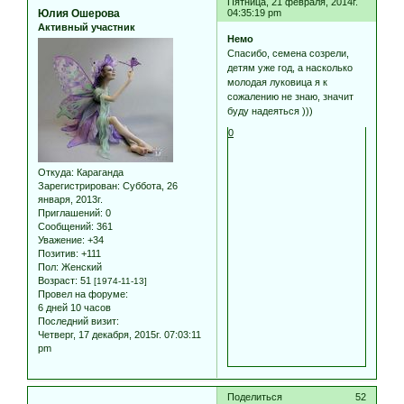
Пятница, 21 февраля, 2014г.
Юлия Ошерова
04:35:19 pm
Активный участник
Немо
Спасибо, семена созрели,
детям уже год, а насколько
молодая луковица я к
сожалению не знаю, значит
буду надеяться )))
0
Откуда:
Караганда
Зарегистрирован
: Суббота, 26
января, 2013г.
Приглашений:
0
Сообщений:
361
Уважение:
+34
Позитив:
+111
Пол:
Женский
Возраст:
51
[1974-11-13]
Провел на форуме:
6 дней 10 часов
Последний визит:
Четверг, 17 декабря, 2015г. 07:03:11
pm
Поделиться
52