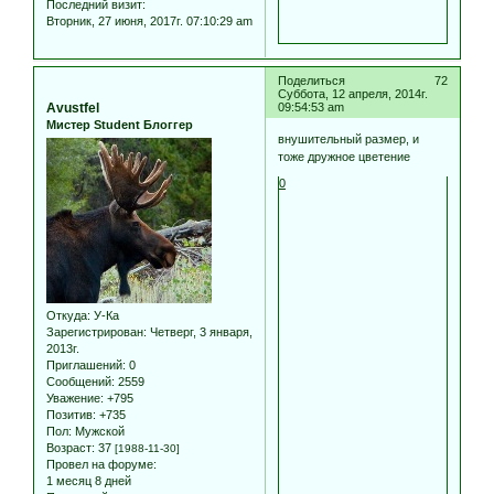
Последний визит:
Вторник, 27 июня, 2017г. 07:10:29 am
Поделиться
72
Суббота, 12 апреля, 2014г.
Avustfel
09:54:53 am
Мистер Student Блоггер
внушительный размер, и
тоже дружное цветение
0
Откуда:
У-Ка
Зарегистрирован
: Четверг, 3 января,
2013г.
Приглашений:
0
Сообщений:
2559
Уважение:
+795
Позитив:
+735
Пол:
Мужской
Возраст:
37
[1988-11-30]
Провел на форуме:
1 месяц 8 дней