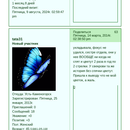
1 месяц 8 дней
Последний визит:
Пятница, 9 августа, 2024г. 02:59:47
pm
Поделиться
63
Пятница, 14 марта, 2014г.
tata31
02:38:50 pm
Новый участник
укладывала, фокус не
удался, сестре отдала, они у
нее ВООБЩЕ ни когда не
спят и цветут 2 раза в год по
2 стрелки. У свекрови та же
история без спячки цветут.
Пришла к выводу что не мой
цветок, а жаль.
0
Откуда:
Усть-Каменогорск
Зарегистрирован
: Пятница, 25
января, 2013г.
Приглашений:
0
Сообщений:
18
Уважение:
+0
Позитив:
+3
Пол:
Женский
Возраст:
45
[1981-05-19]