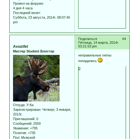
Провел на форуме:
4 дня 4 часа
Последний визит:
Суббота, 23 августа, 2014г. 08:07:45
pm
Поделиться
64
Пятница, 14 марта, 2014г.
Avustfel
03:21:53 pm
Мистер Student Блоггер
неправильные гиппы
попадались
0
Откуда:
У-Ка
Зарегистрирован
: Четверг, 3 января,
2013г.
Приглашений:
0
Сообщений:
2559
Уважение:
+795
Позитив:
+735
Пол:
Мужской