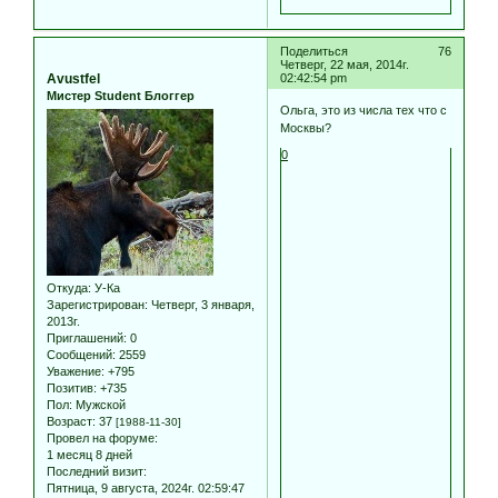
Поделиться
76
Четверг, 22 мая, 2014г.
Avustfel
02:42:54 pm
Мистер Student Блоггер
Ольга, это из числа тех что с
Москвы?
0
Откуда:
У-Ка
Зарегистрирован
: Четверг, 3 января,
2013г.
Приглашений:
0
Сообщений:
2559
Уважение:
+795
Позитив:
+735
Пол:
Мужской
Возраст:
37
[1988-11-30]
Провел на форуме:
1 месяц 8 дней
Последний визит:
Пятница, 9 августа, 2024г. 02:59:47