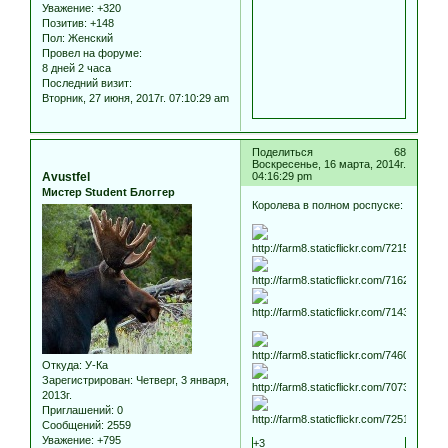
Уважение:
+320
Позитив:
+148
Пол:
Женский
Провел на форуме:
8 дней 2 часа
Последний визит:
Вторник, 27 июня, 2017г. 07:10:29 am
Поделиться
68
Воскресенье, 16 марта, 2014г.
Avustfel
04:16:29 pm
Мистер Student Блоггер
Королева в полном роспуске:
Откуда:
У-Ка
Зарегистрирован
: Четверг, 3 января,
2013г.
Приглашений:
0
Сообщений:
2559
Уважение:
+795
+3