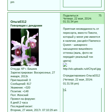
pm
Поделиться
75
Четверг, 22 мая, 2014г.
Ольга0312
01:31:34 pm
Говорящая с дендрами
Приятная неожиданность от
пересорта, вместо Пикоти,
который у меня уже имеется
в наличии, расцвёл Flamenco
Queen - шикарного
насыщенно-вишнёвого
оттенка (жаль, фото не
передаёт реальный тон
цвета)
Откуда:
КР г. Бишкек
Зарегистрирован
: Воскресенье, 27
Отредактировано Ольга0312
января, 2013г.
(Четверг, 22 мая, 2014г.
Приглашений:
0
01:31:56 pm)
Сообщений:
817
Уважение:
+320
+1
Позитив:
+148
Пол:
Женский
Провел на форуме:
8 дней 2 часа
Последний визит:
Вторник, 27 июня, 2017г. 07:10:29 am