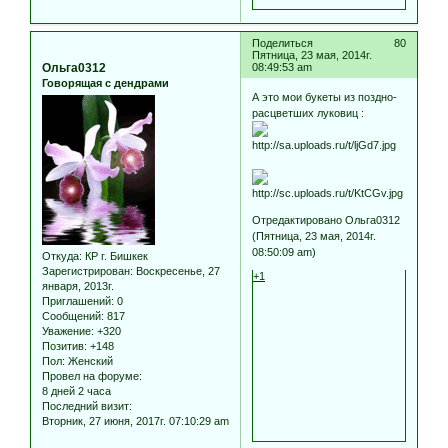
Поделиться
80
Пятница, 23 мая, 2014г.
Ольга0312
08:49:53 am
Говорящая с дендрами
А это мои букеты из поздно-
расцветших луковиц :
Отредактировано Ольга0312
(Пятница, 23 мая, 2014г.
08:50:09 am)
Откуда:
КР г. Бишкек
Зарегистрирован
: Воскресенье, 27
+1
января, 2013г.
Приглашений:
0
Сообщений:
817
Уважение:
+320
Позитив:
+148
Пол:
Женский
Провел на форуме:
8 дней 2 часа
Последний визит:
Вторник, 27 июня, 2017г. 07:10:29 am