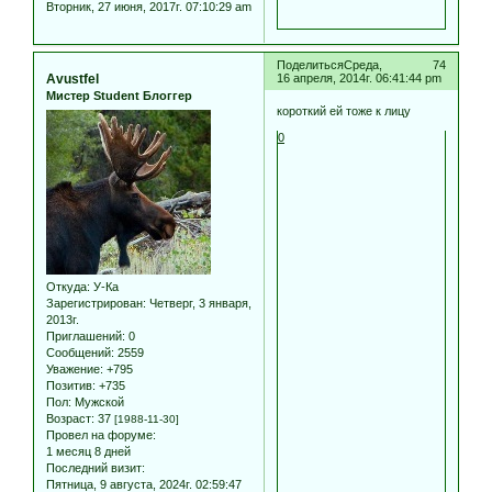
Вторник, 27 июня, 2017г. 07:10:29 am
Поделиться
Среда,
74
Avustfel
16 апреля, 2014г. 06:41:44 pm
Мистер Student Блоггер
короткий ей тоже к лицу
0
Откуда:
У-Ка
Зарегистрирован
: Четверг, 3 января,
2013г.
Приглашений:
0
Сообщений:
2559
Уважение:
+795
Позитив:
+735
Пол:
Мужской
Возраст:
37
[1988-11-30]
Провел на форуме:
1 месяц 8 дней
Последний визит:
Пятница, 9 августа, 2024г. 02:59:47