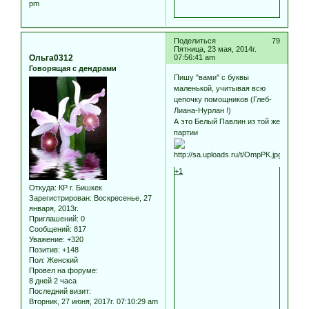
pm
Поделиться
79
Пятница, 23 мая, 2014г.
Ольга0312
07:56:41 am
Говорящая с дендрами
Пишу "вами" с буквы
маленькой, учитывая всю
цепочку помощников (Глеб-
Лиана-Нурлан !)
А это Белый Павлин из той же
партии
+1
Откуда:
КР г. Бишкек
Зарегистрирован
: Воскресенье, 27
января, 2013г.
Приглашений:
0
Сообщений:
817
Уважение:
+320
Позитив:
+148
Пол:
Женский
Провел на форуме:
8 дней 2 часа
Последний визит:
Вторник, 27 июня, 2017г. 07:10:29 am