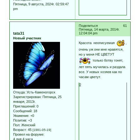
Пятница, 9 августа, 2024г. 02:59:47
pm
Поделиться
61
Пятница, 14 марта, 2014г.
tata31
12:04:04 pm
Новый участник
Красота неописуемая
,
очень уж они мне нравятся,
но у меня НЕ ЦВЕТУТ
только ботву гонят,
лет пять мучилась и раздала
все. У новых хозяев как по
часам цветут.
0
Откуда:
Усть-Каменогорск
Зарегистрирован
: Пятница, 25
января, 2013г.
Приглашений:
0
Сообщений:
18
Уважение:
+0
Позитив:
+3
Пол:
Женский
Возраст:
45
[1981-05-19]
Провел на форуме:
4 дня 4 часа