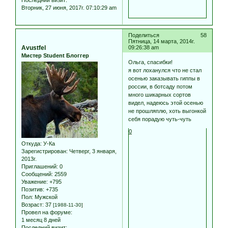
Последний визит:
Вторник, 27 июня, 2017г. 07:10:29 am
Поделиться
58
Пятница, 14 марта, 2014г.
Avustfel
09:26:38 am
Мистер Student Блоггер
Ольга, спасибки!
я вот лоханулся что не стал
осенью заказывать гиппы в
россии, в ботсаду потом
много шикарных сортов
видел, надеюсь этой осенью
не прошляплю, хоть выгонкой
себя порадую чуть-чуть
0
Откуда:
У-Ка
Зарегистрирован
: Четверг, 3 января,
2013г.
Приглашений:
0
Сообщений:
2559
Уважение:
+795
Позитив:
+735
Пол:
Мужской
Возраст:
37
[1988-11-30]
Провел на форуме:
1 месяц 8 дней
Последний визит: