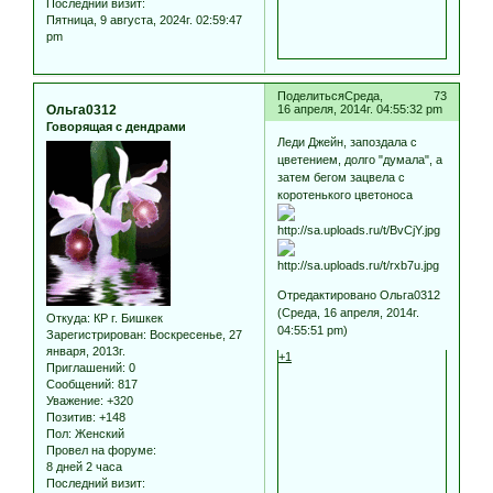
Последний визит:
Пятница, 9 августа, 2024г. 02:59:47
pm
Поделиться
Среда,
73
Ольга0312
16 апреля, 2014г. 04:55:32 pm
Говорящая с дендрами
Леди Джейн, запоздала с
цветением, долго "думала", а
затем бегом зацвела с
коротенького цветоноса
Отредактировано Ольга0312
(Среда, 16 апреля, 2014г.
Откуда:
КР г. Бишкек
04:55:51 pm)
Зарегистрирован
: Воскресенье, 27
января, 2013г.
+1
Приглашений:
0
Сообщений:
817
Уважение:
+320
Позитив:
+148
Пол:
Женский
Провел на форуме:
8 дней 2 часа
Последний визит: