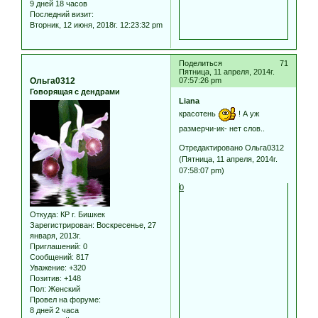
9 дней 18 часов
Последний визит:
Вторник, 12 июня, 2018г. 12:23:32 pm
Поделиться
71
Пятница, 11 апреля, 2014г.
Ольга0312
07:57:26 pm
Говорящая с дендрами
Liana
красотень
! А уж
размерчи-ик- нет слов..
Отредактировано Ольга0312
(Пятница, 11 апреля, 2014г.
07:58:07 pm)
0
Откуда:
КР г. Бишкек
Зарегистрирован
: Воскресенье, 27
января, 2013г.
Приглашений:
0
Сообщений:
817
Уважение:
+320
Позитив:
+148
Пол:
Женский
Провел на форуме:
8 дней 2 часа