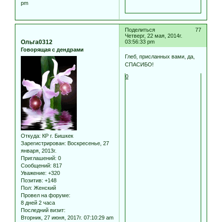
pm
Поделиться
77
Четверг, 22 мая, 2014г.
Ольга0312
03:56:33 pm
Говорящая с дендрами
Глеб, присланных вами, да,
СПАСИБО!
0
Откуда:
КР г. Бишкек
Зарегистрирован
: Воскресенье, 27
января, 2013г.
Приглашений:
0
Сообщений:
817
Уважение:
+320
Позитив:
+148
Пол:
Женский
Провел на форуме:
8 дней 2 часа
Последний визит:
Вторник, 27 июня, 2017г. 07:10:29 am