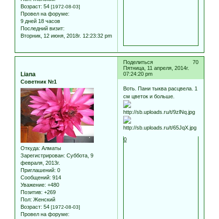
Возраст:
54
[1972-08-03]
Провел на форуме:
9 дней 18 часов
Последний визит:
Вторник, 12 июня, 2018г. 12:23:32 pm
Поделиться
70
Пятница, 11 апреля, 2014г.
Liana
07:24:20 pm
Советник №1
Воть. Пани тыква расцвела. 1
см цветок и больше.
0
Откуда:
Алматы
Зарегистрирован
: Суббота, 9
февраля, 2013г.
Приглашений:
0
Сообщений:
914
Уважение:
+480
Позитив:
+269
Пол:
Женский
Возраст:
54
[1972-08-03]
Провел на форуме: