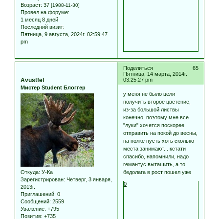
Возраст:
37
[1988-11-30]
Провел на форуме:
1 месяц 8 дней
Последний визит:
Пятница, 9 августа, 2024г. 02:59:47
pm
Поделиться
65
Пятница, 14 марта, 2014г.
Avustfel
03:25:27 pm
Мистер Student Блоггер
у меня не было цели
получить второе цветение,
из-за большой листвы
конечно, поэтому мне все
"луки" хочется поскорее
отправить на покой до весны,
на полке пусть хоть сколько
места занимают... кстати
спасибо, напомнили, надо
гемантус вытащить, а то
Откуда:
У-Ка
бедолага в рост пошел уже
Зарегистрирован
: Четверг, 3 января,
0
2013г.
Приглашений:
0
Сообщений:
2559
Уважение:
+795
Позитив:
+735