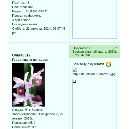
Позитив:
+3
Пол:
Женский
Возраст:
45
[1981-05-19]
Провел на форуме:
4 дня 4 часа
Последний визит:
Суббота, 23 августа, 2014г. 08:07:45
pm
Поделиться
67
Воскресенье, 16 марта, 2014г.
Ольга0312
07:56:47 am
Говорящая с дендрами
Всю зиму с букетами
+1
Откуда:
КР г. Бишкек
Зарегистрирован
: Воскресенье, 27
января, 2013г.
Приглашений:
0
Сообщений:
817