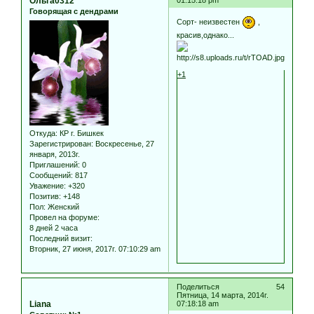
Ольга0312
01:15:18 pm
Говорящая с дендрами
Сорт- неизвестен
,
красив,однако...
+1
Откуда:
КР г. Бишкек
Зарегистрирован
: Воскресенье, 27
января, 2013г.
Приглашений:
0
Сообщений:
817
Уважение:
+320
Позитив:
+148
Пол:
Женский
Провел на форуме:
8 дней 2 часа
Последний визит:
Вторник, 27 июня, 2017г. 07:10:29 am
Поделиться
54
Пятница, 14 марта, 2014г.
Liana
07:18:18 am