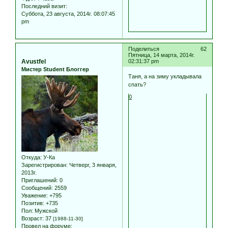
Последний визит:
Суббота, 23 августа, 2014г. 08:07:45
pm
Поделиться
62
Пятница, 14 марта, 2014г.
Avustfel
02:31:37 pm
Мистер Student Блоггер
Таня, а на зиму укладывала
спать?
0
Откуда:
У-Ка
Зарегистрирован
: Четверг, 3 января,
2013г.
Приглашений:
0
Сообщений:
2559
Уважение:
+795
Позитив:
+735
Пол:
Мужской
Возраст:
37
[1988-11-30]
Провел на форуме: