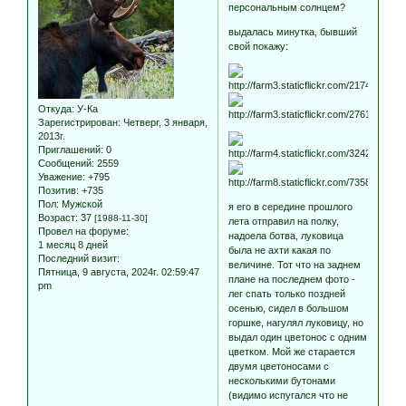
персональным солнцем?
выдалась минутка, бывший
свой покажу:
Откуда:
У-Ка
Зарегистрирован
: Четверг, 3 января,
2013г.
Приглашений:
0
Сообщений:
2559
Уважение:
+795
Позитив:
+735
Пол:
Мужской
я его в середине прошлого
Возраст:
37
[1988-11-30]
лета отправил на полку,
Провел на форуме:
надоела ботва, луковица
1 месяц 8 дней
была не ахти какая по
Последний визит:
величине. Тот что на заднем
Пятница, 9 августа, 2024г. 02:59:47
плане на последнем фото -
pm
лег спать только поздней
осенью, сидел в большом
горшке, нагулял луковицу, но
выдал один цветонос с одним
цветком. Мой же старается
двумя цветоносами с
несколькими бутонами
(видимо испугался что не