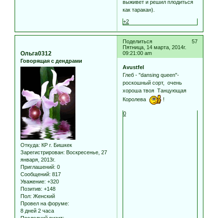
выживет и решил плодиться
как таракан).
+2
Поделиться
57
Пятница, 14 марта, 2014г.
Ольга0312
09:21:00 am
Говорящая с дендрами
Avustfel
Глеб - "dansing queen"-
роскошный сорт, очень
хороша твоя Танцующая
Королева
!
0
Откуда:
КР г. Бишкек
Зарегистрирован
: Воскресенье, 27
января, 2013г.
Приглашений:
0
Сообщений:
817
Уважение:
+320
Позитив:
+148
Пол:
Женский
Провел на форуме:
8 дней 2 часа