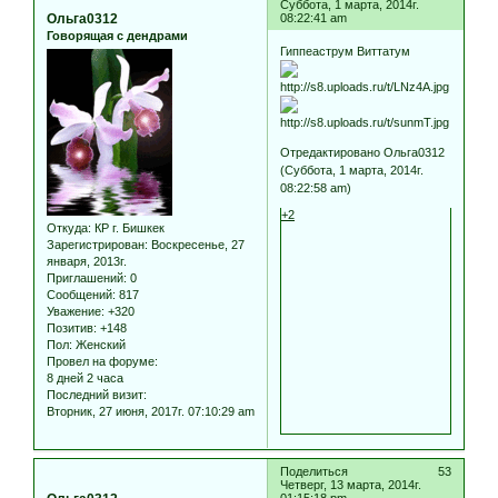
Суббота, 1 марта, 2014г.
Ольга0312
08:22:41 am
Говорящая с дендрами
Гиппеаструм Виттатум
Отредактировано Ольга0312
(Суббота, 1 марта, 2014г.
08:22:58 am)
+2
Откуда:
КР г. Бишкек
Зарегистрирован
: Воскресенье, 27
января, 2013г.
Приглашений:
0
Сообщений:
817
Уважение:
+320
Позитив:
+148
Пол:
Женский
Провел на форуме:
8 дней 2 часа
Последний визит:
Вторник, 27 июня, 2017г. 07:10:29 am
Поделиться
53
Четверг, 13 марта, 2014г.