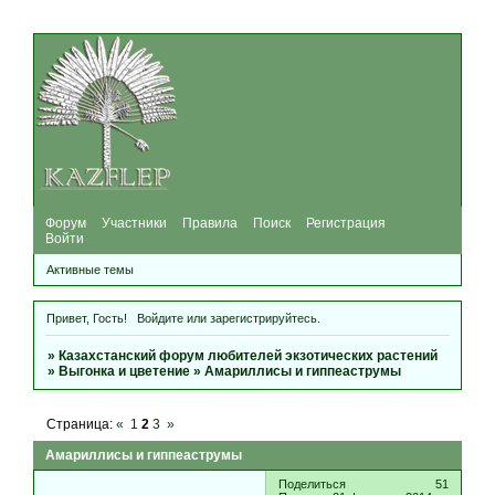
Форум
Участники
Правила
Поиск
Регистрация
Войти
Активные темы
Привет, Гость!
Войдите
или
зарегистрируйтесь
.
»
Казахстанский форум любителей экзотических растений
»
Выгонка и цветение
»
Амариллисы и гиппеаструмы
Страница:
«
1
2
3
»
Амариллисы и гиппеаструмы
Поделиться
51