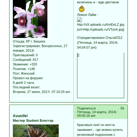
величины и - жди цветиков
Лемон Лайм -
[url=http://uploads.ru/VTpvk.jpg]
Отредактировано Ольга0312
Откуда:
КР г. Бишкек
(Пятница, 14 марта, 2014г.
Зарегистрирован
: Воскресенье, 27
04:04:07 pm)
января, 2013г.
0
Приглашений:
0
Сообщений:
817
Уважение:
+320
Позитив:
+148
Пол:
Женский
Провел на форуме:
8 дней 2 часа
Последний визит:
Вторник, 27 июня, 2017г. 07:10:29 am
Поделиться
56
Пятница, 14 марта, 2014г.
Avustfel
09:05:16 am
Мистер Student Блоггер
Красивые они! но места
занимают... где можно купить
резиновый подоконник с