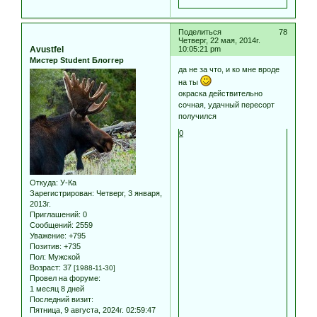
Поделиться
78
Четверг, 22 мая, 2014г.
Avustfel
10:05:21 pm
Мистер Student Блоггер
да не за что, и ко мне вроде
на ты
окраска действительно
сочная, удачный пересорт
получился
0
Откуда:
У-Ка
Зарегистрирован
: Четверг, 3 января,
2013г.
Приглашений:
0
Сообщений:
2559
Уважение:
+795
Позитив:
+735
Пол:
Мужской
Возраст:
37
[1988-11-30]
Провел на форуме:
1 месяц 8 дней
Последний визит:
Пятница, 9 августа, 2024г. 02:59:47