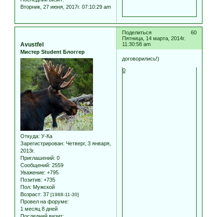
Вторник, 27 июня, 2017г. 07:10:29 am
Поделиться
60
Пятница, 14 марта, 2014г.
Avustfel
11:30:58 am
Мистер Student Блоггер
договорились!)
0
Откуда:
У-Ка
Зарегистрирован
: Четверг, 3 января,
2013г.
Приглашений:
0
Сообщений:
2559
Уважение:
+795
Позитив:
+735
Пол:
Мужской
Возраст:
37
[1988-11-30]
Провел на форуме:
1 месяц 8 дней
Последний визит: