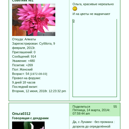
Советник №1
Ольга, красивые нереально
И на цветы не жадничают
0
Откуда:
Алматы
Зарегистрирован
: Суббота, 9
февраля, 2013г.
Приглашений:
0
Сообщений:
914
Уважение:
+480
Позитив:
+269
Пол:
Женский
Возраст:
54
[1972-08-03]
Провел на форуме:
9 дней 18 часов
Последний визит:
Вторник, 12 июня, 2018г. 12:23:32 pm
Поделиться
55
Пятница, 14 марта, 2014г.
Ольга0312
07:59:44 am
Говорящая с дендрами
Да, с Луками - без промаха :
дозрела до определённой