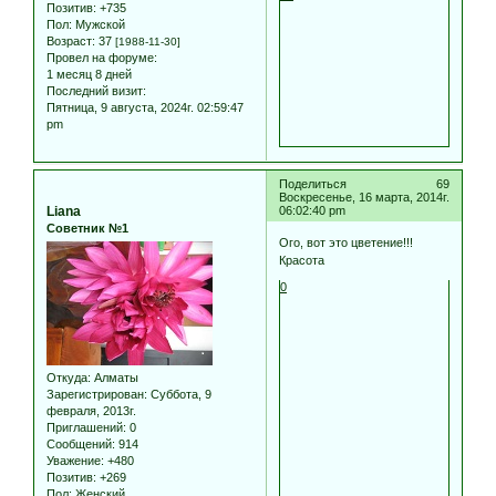
Позитив:
+735
Пол:
Мужской
Возраст:
37
[1988-11-30]
Провел на форуме:
1 месяц 8 дней
Последний визит:
Пятница, 9 августа, 2024г. 02:59:47
pm
Поделиться
69
Воскресенье, 16 марта, 2014г.
Liana
06:02:40 pm
Советник №1
Ого, вот это цветение!!!
Красота
0
Откуда:
Алматы
Зарегистрирован
: Суббота, 9
февраля, 2013г.
Приглашений:
0
Сообщений:
914
Уважение:
+480
Позитив:
+269
Пол:
Женский