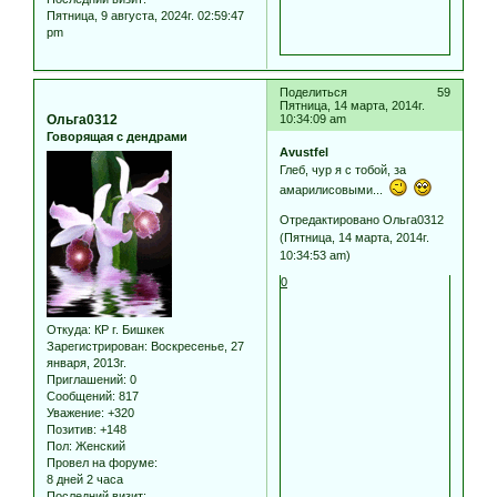
Пятница, 9 августа, 2024г. 02:59:47
pm
Поделиться
59
Пятница, 14 марта, 2014г.
Ольга0312
10:34:09 am
Говорящая с дендрами
Avustfel
Глеб, чур я с тобой, за
амарилисовыми...
Отредактировано Ольга0312
(Пятница, 14 марта, 2014г.
10:34:53 am)
0
Откуда:
КР г. Бишкек
Зарегистрирован
: Воскресенье, 27
января, 2013г.
Приглашений:
0
Сообщений:
817
Уважение:
+320
Позитив:
+148
Пол:
Женский
Провел на форуме:
8 дней 2 часа
Последний визит: