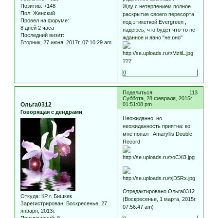
Позитив:
+148
Жду с нетерпением полное
Пол:
Женский
раскрытие своего пересорта
Провел на форуме:
под этикеткой Evergreen ,
8 дней 2 часа
надеюсь, что будет что-то не
Последний визит:
жданное и явно "не оно"
Вторник, 27 июня, 2017г. 07:10:29 am
???
0
Поделиться
113
Суббота, 28 февраля, 2015г.
Ольга0312
01:51:08 pm
Говорящая с дендрами
Неожиданно, но
неожиданность приятна: ко
мне попал Amaryllis Double
Record
Отредактировано Ольга0312
Откуда:
КР г. Бишкек
(Воскресенье, 1 марта, 2015г.
Зарегистрирован
: Воскресенье, 27
07:56:47 am)
января, 2013г.