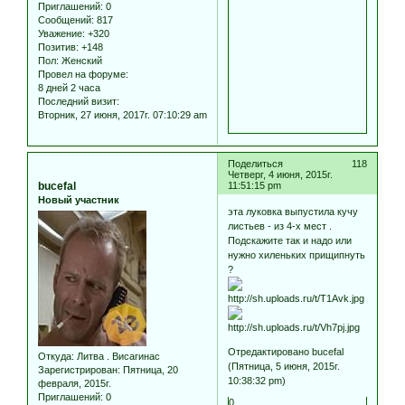
Приглашений:
0
Сообщений:
817
Уважение:
+320
Позитив:
+148
Пол:
Женский
Провел на форуме:
8 дней 2 часа
Последний визит:
Вторник, 27 июня, 2017г. 07:10:29 am
Поделиться
118
Четверг, 4 июня, 2015г.
bucefal
11:51:15 pm
Новый участник
эта луковка выпустила кучу
листьев - из 4-х мест .
Подскажите так и надо или
нужно хиленьких прищипнуть
?
Отредактировано bucefal
Откуда:
Литва . Висагинас
(Пятница, 5 июня, 2015г.
Зарегистрирован
: Пятница, 20
10:38:32 pm)
февраля, 2015г.
Приглашений:
0
0