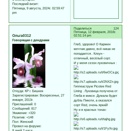
Последний визит:
Пятница, 9 августа, 2024г. 02:59:47
pm
Поделиться
124
Пятница, 12 февраля, 2016г.
Ольга0312
02:51:14 pm
Говорящая с дендрами
Глеб, здорово! О Кармен
мечтаю давно, всё никак не
попадается.. Клоун -
отличный, весёлый сорт.
И у меня сезон луковичных :
Гиппеаструм Picotee Red
Откуда:
КР г. Бишкек
Lining . Луковица получена от
Зарегистрирован
: Воскресенье, 27
Глеба в миксе. Думала будет
января, 2013г.
дубль Пикоти, а оказался
Приглашений:
0
сорт Red, очень яркий!
Сообщений:
817
Ну и в красных тонах:
Уважение:
+320
Позитив:
+148
Пол:
Женский
Провел на форуме:
8 дней 2 часа