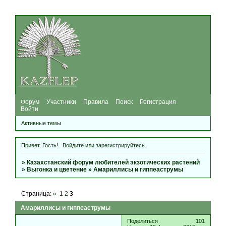
Форум
Участники
Правила
Поиск
Регистрация
Войти
Активные темы
Привет, Гость!
Войдите
или
зарегистрируйтесь
.
»
Казахстанский форум любителей экзотических растений
»
Выгонка и цветение
»
Амариллисы и гиппеаструмы
Страница:
«
1
2
3
Амариллисы и гиппеаструмы
Поделиться
101