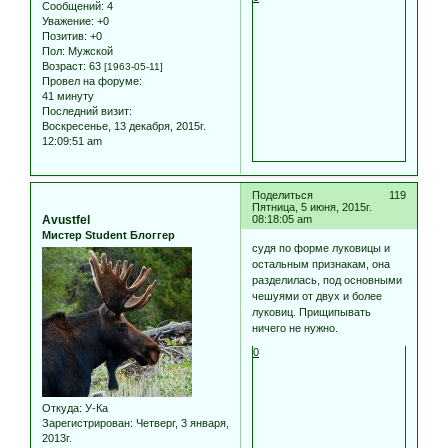
Сообщений:
4
Уважение:
+0
Позитив:
+0
Пол:
Мужской
Возраст:
63
[1963-05-11]
Провел на форуме:
41 минуту
Последний визит:
Воскресенье, 13 декабря, 2015г.
12:09:51 am
Поделиться
119
Пятница, 5 июня, 2015г.
Avustfel
08:18:05 am
Мистер Student Блоггер
судя по форме луковицы и
остальным признакам, она
разделилась, под основными
чешуями от двух и более
луковиц. Прищипывать
ничего не нужно.
0
Откуда:
У-Ка
Зарегистрирован
: Четверг, 3 января,
2013г.