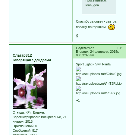
просыпаться.
lena_gea
Спасибо за совет - завтра
посажу по горшкам
0
Поделиться
108
Вторник, 24 февраля, 2015г.
Ольга0312
08:53:37 am
Говорящая с дендрами
Sport Light и Swit Nimfa
+1
Откуда:
КР г. Бишкек
Зарегистрирован
: Воскресенье, 27
января, 2013г.
Приглашений:
0
Сообщений:
817
Уважение:
+320