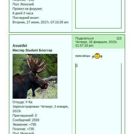
Пол:
Женский
Провел на форуме:
8 дней 2 часа
Последний визит:
Вторник, 27 июня, 2017г. 07:10:29 am
Поделиться
110
Четверг, 26 февраля, 2015г.
Avustfel
01:57:16 pm
Мистер Student Блоггер
красавцы
0
Откуда:
У-Ка
Зарегистрирован
: Четверг, 3 января,
2013г.
Приглашений:
0
Сообщений:
2559
Уважение:
+795
Позитив:
+735
Пол:
Мужской