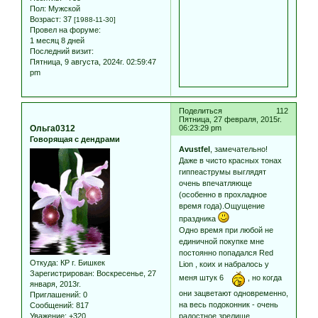
Пол:
Мужской
Возраст:
37
[1988-11-30]
Провел на форуме:
1 месяц 8 дней
Последний визит:
Пятница, 9 августа, 2024г. 02:59:47
pm
Поделиться
112
Пятница, 27 февраля, 2015г.
Ольга0312
06:23:29 pm
Говорящая с дендрами
Avustfel
, замечательно!
Даже в чисто красных тонах
гиппеаструмы выглядят
очень впечатляюще
(особенно в прохладное
время года).Ощущение
праздника
Одно время при любой не
единичной покупке мне
постоянно попадался Red
Откуда:
КР г. Бишкек
Lion , коих и набралось у
Зарегистрирован
: Воскресенье, 27
меня штук 6
, но когда
января, 2013г.
они зацветают одновременно,
Приглашений:
0
на весь подоконник - очень
Сообщений:
817
Уважение:
+320
радостное зрелище..