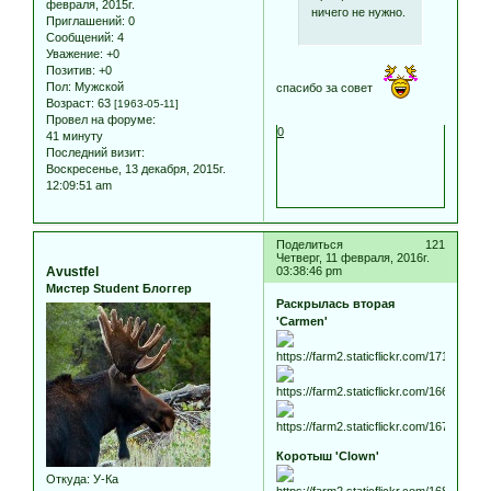
февраля, 2015г.
ничего не нужно.
Приглашений:
0
Сообщений:
4
Уважение:
+0
Позитив:
+0
Пол:
Мужской
спасибо за совет
Возраст:
63
[1963-05-11]
Провел на форуме:
0
41 минуту
Последний визит:
Воскресенье, 13 декабря, 2015г.
12:09:51 am
Поделиться
121
Четверг, 11 февраля, 2016г.
Avustfel
03:38:46 pm
Мистер Student Блоггер
Раскрылась вторая
'Carmen'
Коротыш 'Clown'
Откуда:
У-Ка