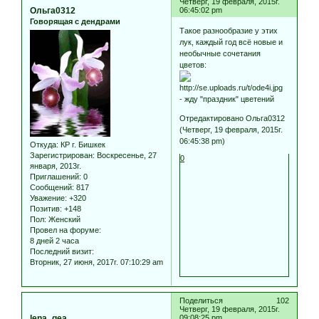
Четверг, 19 февраля, 2015г.
Ольга0312
06:45:02 pm
Говорящая с дендрами
Такое разнообразие у этих
лук, каждый год всё новые и
необычные сочетания
цветов:
- жду "праздник" цветений
Отредактировано Ольга0312
(Четверг, 19 февраля, 2015г.
06:45:38 pm)
Откуда:
КР г. Бишкек
Зарегистрирован
: Воскресенье, 27
0
января, 2013г.
Приглашений:
0
Сообщений:
817
Уважение:
+320
Позитив:
+148
Пол:
Женский
Провел на форуме:
8 дней 2 часа
Последний визит:
Вторник, 27 июня, 2017г. 07:10:29 am
Поделиться
102
Четверг, 19 февраля, 2015г.
lena_gea
09:08:25 pm