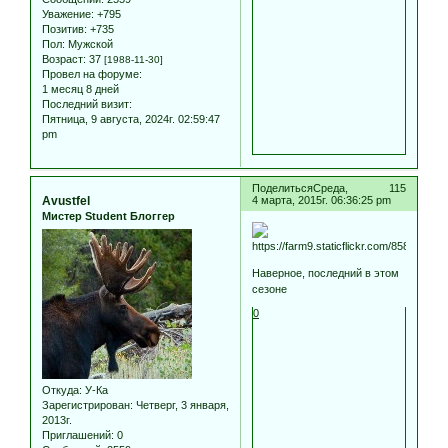
Уважение:
+795
Позитив:
+735
Пол:
Мужской
Возраст:
37
[1988-11-30]
Провел на форуме:
1 месяц 8 дней
Последний визит:
Пятница, 9 августа, 2024г. 02:59:47
pm
Поделиться
Среда,
115
Avustfel
4 марта, 2015г. 06:36:25 pm
Мистер Student Блоггер
Наверное, последний в этом
сезоне
0
Откуда:
У-Ка
Зарегистрирован
: Четверг, 3 января,
2013г.
Приглашений:
0