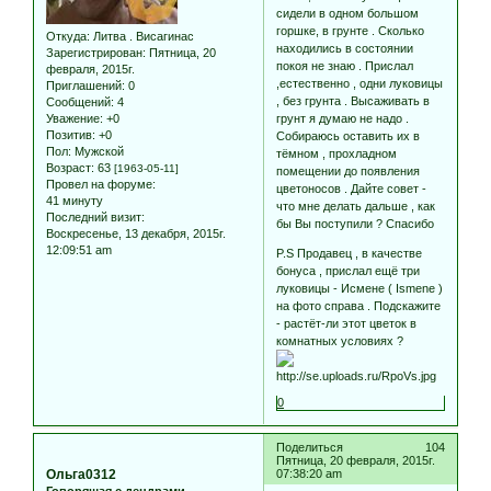
сидели в одном большом
горшке, в грунте . Сколько
Откуда:
Литва . Висагинас
находились в состоянии
Зарегистрирован
: Пятница, 20
покоя не знаю . Прислал
февраля, 2015г.
,естественно , одни луковицы
Приглашений:
0
, без грунта . Высаживать в
Сообщений:
4
Уважение:
+0
грунт я думаю не надо .
Позитив:
+0
Собираюсь оставить их в
Пол:
Мужской
тёмном , прохладном
Возраст:
63
[1963-05-11]
помещении до появления
Провел на форуме:
цветоносов . Дайте совет -
41 минуту
что мне делать дальше , как
Последний визит:
бы Вы поступили ? Спасибо
Воскресенье, 13 декабря, 2015г.
12:09:51 am
P.S Продавец , в качестве
бонуса , прислал ещё три
луковицы - Исмене ( Ismene )
на фото справа . Подскажите
- растёт-ли этот цветок в
комнатных условиях ?
0
Поделиться
104
Пятница, 20 февраля, 2015г.
Ольга0312
07:38:20 am
Говорящая с дендрами