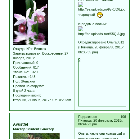
-нарядный
И рядом с белым:
Отредактировано Ольга0312
(Пятница, 20 февраля, 2015г.
Откуда:
КР г. Бишкек
06:35:35 pm)
Зарегистрирован
: Воскресенье, 27
января, 2013г.
0
Приглашений:
0
Сообщений:
817
Уважение:
+320
Позитив:
+148
Пол:
Женский
Провел на форуме:
8 дней 2 часа
Последний визит:
Вторник, 27 июня, 2017г. 07:10:29 am
Поделиться
106
Пятница, 20 февраля, 2015г.
Avustfel
06:44:23 pm
Мистер Student Блоггер
Ольга, какие они красавцы! и
подчеркивают друг-друга