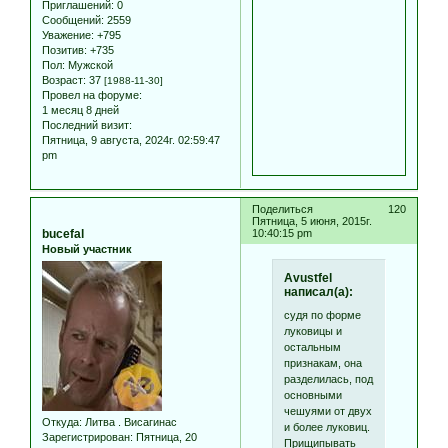
Приглашений:
0
Сообщений:
2559
Уважение:
+795
Позитив:
+735
Пол:
Мужской
Возраст:
37
[1988-11-30]
Провел на форуме:
1 месяц 8 дней
Последний визит:
Пятница, 9 августа, 2024г. 02:59:47
pm
Поделиться
120
Пятница, 5 июня, 2015г.
bucefal
10:40:15 pm
Новый участник
Avustfel
написал(а):
судя по форме
луковицы и
остальным
признакам, она
разделилась, под
основными
чешуями от двух
Откуда:
Литва . Висагинас
и более луковиц.
Зарегистрирован
: Пятница, 20
Прищипывать