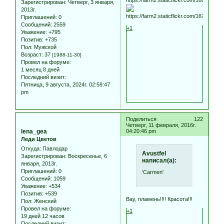
Зарегистрирован
: Четверг, 3 января,
2013г.
Приглашений:
0
Сообщений:
2559
+1
Уважение:
+795
Позитив:
+735
Пол:
Мужской
Возраст:
37
[1988-11-30]
Провел на форуме:
1 месяц 8 дней
Последний визит:
Пятница, 9 августа, 2024г. 02:59:47
pm
Поделиться
122
Четверг, 11 февраля, 2016г.
lena_gea
04:20:46 pm
Леди Цветов
Откуда:
Павлодар
Avustfel
Зарегистрирован
: Воскресенье, 6
написал(а):
января, 2013г.
Приглашений:
0
'Carmen'
Сообщений:
1059
Уважение:
+534
Позитив:
+539
Вау, пламень!!!! Красота!!!
Пол:
Женский
Провел на форуме:
+1
19 дней 12 часов
Последний визит: