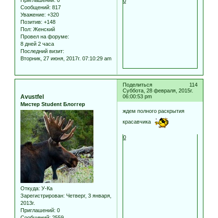
Приглашений:
0
0
Сообщений:
817
Уважение:
+320
Позитив:
+148
Пол:
Женский
Провел на форуме:
8 дней 2 часа
Последний визит:
Вторник, 27 июня, 2017г. 07:10:29 am
Поделиться
114
Суббота, 28 февраля, 2015г.
Avustfel
06:00:53 pm
Мистер Student Блоггер
ждем полного раскрытия
красавчика
0
Откуда:
У-Ка
Зарегистрирован
: Четверг, 3 января,
2013г.
Приглашений:
0
Сообщений:
2559