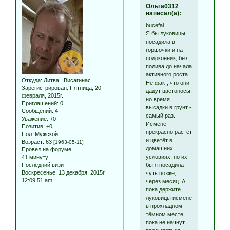
Ольга0312
написал(а):
bucefal
Я бы луковицы
посадила в
горшочки и на
подоконник, без
полива до начала
активного роста.
Откуда:
Литва . Висагинас
Не факт, что они
Зарегистрирован
: Пятница, 20
дадут цветоносы,
февраля, 2015г.
но время
Приглашений:
0
высадки в грунт -
Сообщений:
4
самый раз.
Уважение:
+0
Исмене
Позитив:
+0
прекрасно растёт
Пол:
Мужской
и цветёт в
Возраст:
63
[1963-05-11]
домашних
Провел на форуме:
условиях, но их
41 минуту
бы я посадила
Последний визит:
Воскресенье, 13 декабря, 2015г.
чуть позже,
12:09:51 am
через месяц. А
пока держите
луковицы исмене
в прохладном
тёмном месте,
пока не начнут