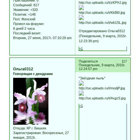
Приглашений:
0
Сообщений:
817
Уважение:
+320
Позитив:
+148
Пол:
Женский
Провел на форуме:
8 дней 2 часа
Отредактировано Ольга0312
Последний визит:
(Понедельник, 9 марта, 2015г.
Вторник, 27 июня, 2017г. 07:10:29 am
12:23:39 pm)
+1
Поделиться
117
Понедельник, 9 марта, 2015г.
Ольга0312
12:24:57 pm
Говорящая с дендрами
"Звёздная пыль"
+1
Откуда:
КР г. Бишкек
Зарегистрирован
: Воскресенье, 27
января, 2013г.