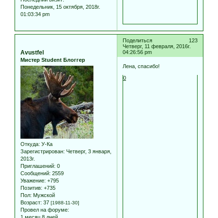
Понедельник, 15 октября, 2018г.
01:03:34 pm
Поделиться
123
Четверг, 11 февраля, 2016г.
Avustfel
04:26:56 pm
Мистер Student Блоггер
Лена, спасибо!
0
Откуда:
У-Ка
Зарегистрирован
: Четверг, 3 января,
2013г.
Приглашений:
0
Сообщений:
2559
Уважение:
+795
Позитив:
+735
Пол:
Мужской
Возраст:
37
[1988-11-30]
Провел на форуме:
1 месяц 8 дней