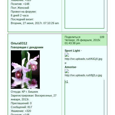
Позитив:
+148
Пол:
Женский
Провел на форуме:
8 дней 2 часа
Последний визит:
Вторник, 27 июня, 2017г. 07:10:29 am
Поделиться
109
Четверг, 26 февраля, 2015г.
Ольга0312
01:43:38 pm
Говорящая с дендрами
Sport Light
-
и
Amorise
-
+1
Откуда:
КР г. Бишкек
Зарегистрирован
: Воскресенье, 27
января, 2013г.
Приглашений:
0
Сообщений:
817
Уважение:
+320
Позитив:
+148