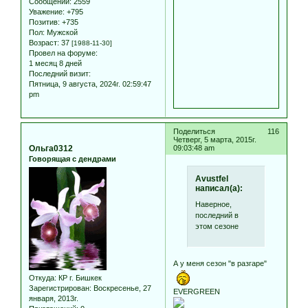
Сообщений:
2559
Уважение:
+795
Позитив:
+735
Пол:
Мужской
Возраст:
37
[1988-11-30]
Провел на форуме:
1 месяц 8 дней
Последний визит:
Пятница, 9 августа, 2024г. 02:59:47
pm
Поделиться
116
Четверг, 5 марта, 2015г.
Ольга0312
09:03:48 am
Говорящая с дендрами
Avustfel
написал(а):
Наверное,
последний в
этом сезоне
А у меня сезон "в разгаре"
Откуда:
КР г. Бишкек
Зарегистрирован
: Воскресенье, 27
EVERGREEN
января, 2013г.