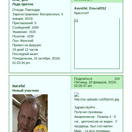
Леди Цветов
Avustfel
,
Ольга0312
Откуда:
Павлодар
Красота!!!
Зарегистрирован
: Воскресенье, 6
января, 2013г.
+1
Приглашений:
0
Сообщений:
1059
Уважение:
+534
Позитив:
+539
Пол:
Женский
Провел на форуме:
19 дней 12 часов
Последний визит:
Понедельник, 15 октября, 2018г.
01:03:34 pm
Поделиться
103
Пятница, 20 февраля, 2015г.
bucefal
02:05:47 am
Новый участник
Здравствуйте .
Получил луковицы
Амариллисов . Размер 4 - 6
см , цветоносов не видно . У
продавца был составлен
Микс , т.е все луковицы