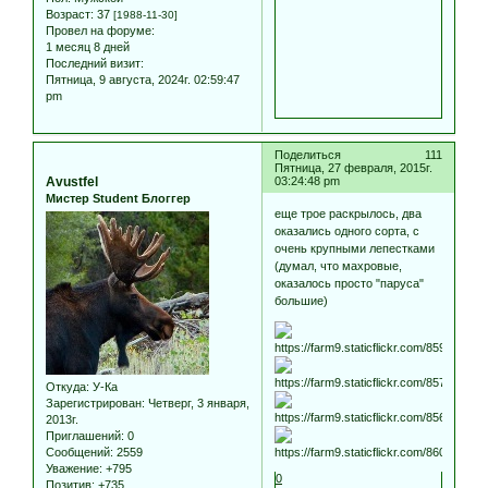
Возраст:
37
[1988-11-30]
Провел на форуме:
1 месяц 8 дней
Последний визит:
Пятница, 9 августа, 2024г. 02:59:47
pm
Поделиться
111
Пятница, 27 февраля, 2015г.
Avustfel
03:24:48 pm
Мистер Student Блоггер
еще трое раскрылось, два
оказались одного сорта, с
очень крупными лепестками
(думал, что махровые,
оказалось просто "паруса"
большие)
Откуда:
У-Ка
Зарегистрирован
: Четверг, 3 января,
2013г.
Приглашений:
0
Сообщений:
2559
Уважение:
+795
0
Позитив:
+735