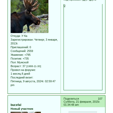
0
Откуда:
У-Ка
Зарегистрирован
: Четверг, 3 января,
2013г.
Приглашений:
0
Сообщений:
2559
Уважение:
+795
Позитив:
+735
Пол:
Мужской
Возраст:
37
[1988-11-30]
Провел на форуме:
1 месяц 8 дней
Последний визит:
Пятница, 9 августа, 2024г. 02:59:47
pm
Поделиться
107
Суббота, 21 февраля, 2015г.
bucefal
01:34:48 am
Новый участник