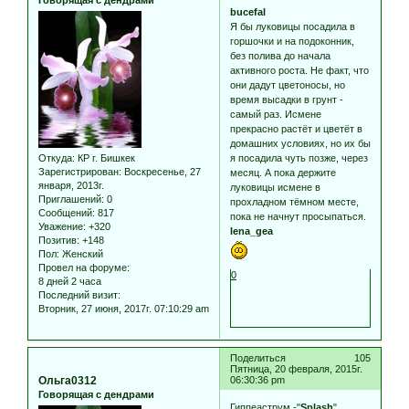
bucefal
Я бы луковицы посадила в
горшочки и на подоконник,
без полива до начала
активного роста. Не факт, что
они дадут цветоносы, но
время высадки в грунт -
самый раз. Исмене
прекрасно растёт и цветёт в
домашних условиях, но их бы
Откуда:
КР г. Бишкек
я посадила чуть позже, через
Зарегистрирован
: Воскресенье, 27
месяц. А пока держите
января, 2013г.
луковицы исмене в
Приглашений:
0
прохладном тёмном месте,
Сообщений:
817
пока не начнут просыпаться.
Уважение:
+320
lena_gea
Позитив:
+148
Пол:
Женский
Провел на форуме:
0
8 дней 2 часа
Последний визит:
Вторник, 27 июня, 2017г. 07:10:29 am
Поделиться
105
Пятница, 20 февраля, 2015г.
Ольга0312
06:30:36 pm
Говорящая с дендрами
Гиппеаструм -"
Splash
"