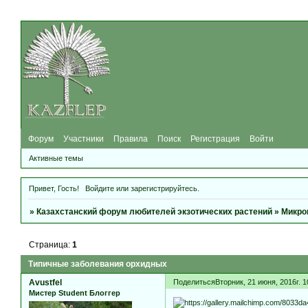
Форум
Участники
Правила
Поиск
Регистрация
Войти
Активные темы
Привет, Гость!
Войдите
или
зарегистрируйтесь
.
»
Казахстанский форум любителей экзотических растений
»
Микро
Страница:
1
Типичные заболевания орхидных
Avustfel
Поделиться
Вторник, 21 июня, 2016г. 
Мистер Student Блоггер