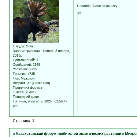
Спасибо Лиане за ссылку
+2
Откуда:
У-Ка
Зарегистрирован
: Четверг, 3 января,
2013г.
Приглашений:
0
Сообщений:
2559
Уважение:
+795
Позитив:
+735
Пол:
Мужской
Возраст:
37
[1988-11-30]
Провел на форуме:
1 месяц 8 дней
Последний визит:
Пятница, 9 августа, 2024г. 02:59:47
pm
Страница:
1
»
Казахстанский форум любителей экзотических растений
»
Микро