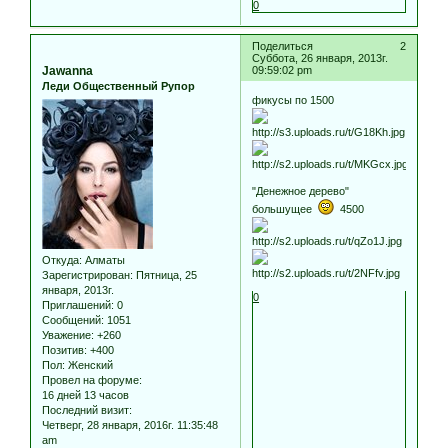
0
Поделиться
2
Суббота, 26 января, 2013г.
Jawanna
09:59:02 pm
Леди Общественный Рупор
фикусы по 1500
"Денежное дерево"
большущее
4500
Откуда:
Алматы
Зарегистрирован
: Пятница, 25
января, 2013г.
0
Приглашений:
0
Сообщений:
1051
Уважение:
+260
Позитив:
+400
Пол:
Женский
Провел на форуме:
16 дней 13 часов
Последний визит:
Четверг, 28 января, 2016г. 11:35:48
am