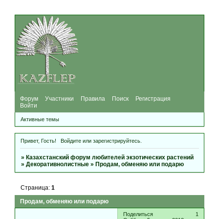
Форум
Участники
Правила
Поиск
Регистрация
Войти
Активные темы
Привет, Гость!
Войдите
или
зарегистрируйтесь
.
»
Казахстанский форум любителей экзотических растений
»
Декоративнолистные
»
Продам, обменяю или подарю
Страница:
1
Продам, обменяю или подарю
Поделиться
1