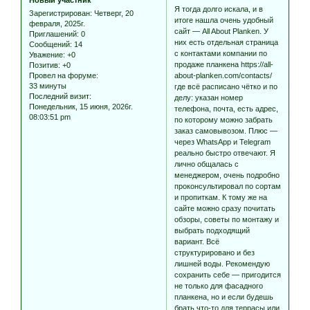
Я тогда долго искала, и в
Зарегистрирован
: Четверг, 20
итоге нашла очень удобный
февраля, 2025г.
сайт — All About Planken. У
Приглашений:
0
них есть отдельная страница
Сообщений:
14
с контактами компании по
Уважение:
+0
продаже планкена
https://all-
Позитив:
+0
Провел на форуме:
about-planken.com/contacts/
33 минуты
где всё расписано чётко и по
Последний визит:
делу: указан номер
Понедельник, 15 июня, 2026г.
телефона, почта, есть адрес,
08:03:51 pm
по которому можно забрать
заказ самовывозом. Плюс —
через WhatsApp и Telegram
реально быстро отвечают. Я
лично общалась с
менеджером, очень подробно
проконсультировал по сортам
и пропиткам. К тому же на
сайте можно сразу почитать
обзоры, советы по монтажу и
выбрать подходящий
вариант. Всё
структурировано и без
лишней воды. Рекомендую
сохранить себе — пригодится
не только для фасадного
планкена, но и если будешь
брать что-то для террасы или