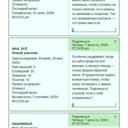
33 минуты
напрямую, чтобы уточнить не
Последний визит:
только наличие, но и нюансы
Понедельник, 15 июня, 2026г.
по крепежам и покрытию. Так
08:03:51 pm
что проверенные контакты —
это прямо мастхэв.
0
Поделиться
3
Четверг, 7 августа, 2025г.
ama_kri1
07:24:55 pm
Новый участник
Особенно раздражает, когда
Зарегистрирован
: Вторник, 20 мая,
на сайте вроде бы всё
2025г.
красиво, а звонить некуда —
Приглашений:
0
только форма обратной
Сообщений:
10
связи. Я предпочитаю видеть
Уважение:
+0
конкретный номер, чтобы
Позитив:
+0
Провел на форуме:
сразу поговорить с живым
26 минут
человеком. Поделишься
Последний визит:
ссылкой, если у тебя
Воскресенье, 7 сентября, 2025г.
сохранилась?
08:12:03 pm
0
Поделиться
4
Четверг, 7 августа, 2025г.
nazarbebra1
07:25:33 pm
Новый участник