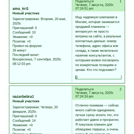
Поделиться
1
Четверг, 7 августа, 2025г.
ama_kri1
07:24:01 pm
Новый участник
Ищу надежную компанию в
Зарегистрирован
: Вторник, 20 мая,
Москве, которая занимается
2025г.
продажей планкена —
Приглашений:
0
интересует не просто
Сообщений:
10
витрина на сайте, а реальные
Уважение:
+0
контактные данные: номер
Позитив:
+0
Провел на форуме:
телефона, адрес офиса или
26 минут
склада, а также желательно
Последний визит:
наличие консультантов, с
Воскресенье, 7 сентября, 2025г.
которыми можно поговорить
08:12:03 pm
по конкретным позициям и
ценам. Кто что подскажет?
0
Поделиться
2
Четверг, 7 августа, 2025г.
nazarbebra1
07:24:16 pm
Новый участник
Отлично понимаю — сейчас
Зарегистрирован
: Четверг, 20
много сайтов-однодневок,
февраля, 2025г.
лучше сразу искать тех, кто
Приглашений:
0
работает давно и прозрачно.
Сообщений:
14
Я покупала планкен для
Уважение:
+0
облицовки террасы, и очень
Позитив:
+0
Провел на форуме:
важно было связаться