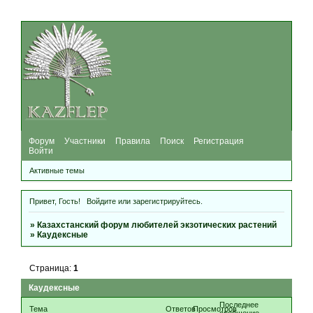
Форум
Участники
Правила
Поиск
Регистрация
Войти
Активные темы
Привет, Гость!
Войдите
или
зарегистрируйтесь
.
»
Казахстанский форум любителей экзотических растений
»
Каудексные
Страница:
1
Каудексные
Последнее
Тема
Ответов
Просмотров