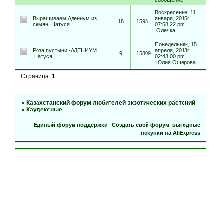
сообщение
Воскресенье, 11
Выращиваем Адениум из
января, 2015г.
18
1598
семян
Натуся
07:58:22 pm
Олечка
Понедельник, 15
Роза пустыни -АДЕНИУМ
апреля, 2013г.
9
15809
Натуся
02:43:00 pm
Юлия Ошерова
Страница:
1
»
Казахстанский форум любителей экзотических растений
»
Каудексные
Единый форум поддержки
|
Создать свой форум
|
выгодные
покупки на AliExpress