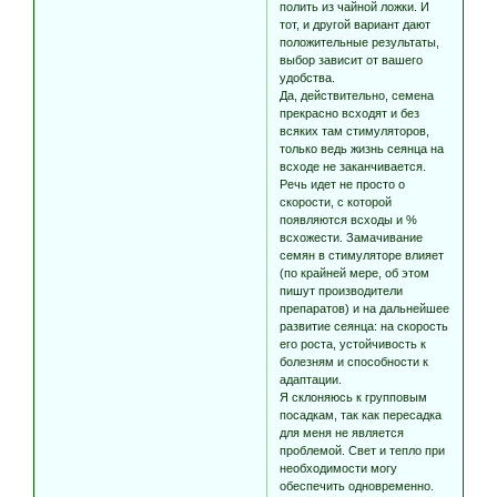
полить из чайной ложки. И
тот, и другой вариант дают
положительные результаты,
выбор зависит от вашего
удобства.
Да, действительно, семена
прекрасно всходят и без
всяких там стимуляторов,
только ведь жизнь сеянца на
всходе не заканчивается.
Речь идет не просто о
скорости, с которой
появляются всходы и %
всхожести. Замачивание
семян в стимуляторе влияет
(по крайней мере, об этом
пишут производители
препаратов) и на дальнейшее
развитие сеянца: на скорость
его роста, устойчивость к
болезням и способности к
адаптации.
Я склоняюсь к групповым
посадкам, так как пересадка
для меня не является
проблемой. Свет и тепло при
необходимости могу
обеспечить одновременно.