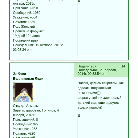
января, 2013г.
Приглашений:
0
Сообщений:
1059
Уважение:
+534
Позитив:
+539
Пол:
Женский
Провел на форуме:
19 дней 12 часов
Последний визит:
Понедельник, 15 октября, 2018г.
01:03:34 pm
Поделиться
14
Понедельник, 21 апреля,
Забава
2014г. 09:33:54 pm
Беллиновая Леди
Наташ, делись секретом, как
сделать подоконники
резиновыми)))
и орхи у тебя, и адех целый
детский сад, еще и других
Откуда:
Алматы
всяких полно)))
Зарегистрирован
: Пятница, 4
января, 2013г.
0
Приглашений:
0
Сообщений:
927
Уважение:
+233
Позитив:
+220
Пол:
Женский