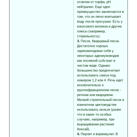
отличии от торфа, рН
нейтрален. Еще одно
преимущество заключается в
том, что он легко впитывает
воду после просушки. Есть у
кокосового волокна и другие
плюсы (например,
стерильность).
3.
Песок. Кварцевый песок.
Достаточно хорошо
зарекомендовал себя у
некоторых адениумоводов
как посевной субстрат в
чистом виде. Однако
большинство предпочитает
использовать смеси под
номером 1,2 или 4. Речь идет
исключительно о
крупнофракционном песке -
речном или кварцевом.
Мелкий строительный песок в
комнатном цветоводстве
использовать нельзя (разве
что в каких-то особых
случаях, например, при
выращивании растения
бонсай).
4.
Перлит и вермикулит. В