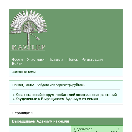
Форум
Участники
Правила
Поиск
Регистрация
Войти
Активные темы
Привет, Гость!
Войдите
или
зарегистрируйтесь
.
»
Казахстанский форум любителей экзотических растений
»
Каудексные
»
Выращиваем Адениум из семян
Страница:
1
Выращиваем Адениум из семян
Поделиться
1