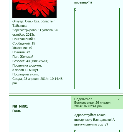
посевная)))
0
Откуда:
Сев.- Каз. область г.
Тайынша
Зарегистрирован
: Суббота, 26
октября, 2013г.
Приглашений:
0
Сообщений:
15
Уважение:
+0
Позитив:
+2
Пол:
Женский
Возраст:
43
[1983-05-01]
Провел на форуме:
8 часов 12 минут
Последний визит:
Среда, 23 апреля, 2014г. 10:14:48
pm
Поделиться
7
Воскресенье, 26 января,
Nif_Nif81
2014г. 07:02:41 pm
Гость
Здравствуйте! Какие
шикарные у Вас адешки! А
цветун цвел по сорту?
0