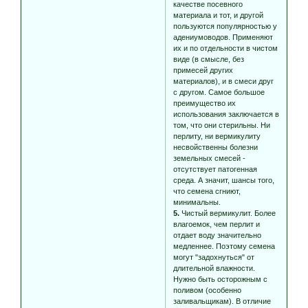
качестве посевного
материала и тот, и другой
пользуются популярностью у
адениумоводов. Применяют
их и по отдельности в чистом
виде (в смысле, без
примесей других
материалов), и в смеси друг
с другом. Самое большое
преимущество их
использования заключается в
том, что они стерильны. Ни
перлиту, ни вермикулиту
несвойственны болезни
земельных смесей -
отсутствует патогенная
среда. А значит, шансы того,
что семена сгниют,
минимальны.
5.
Чистый вермикулит. Более
влагоемок, чем перлит и
отдает воду значительно
медленнее. Поэтому семена
могут "задохнуться" от
длительной влажности.
Нужно быть осторожным с
поливом (особенно
заливальщикам). В отличие