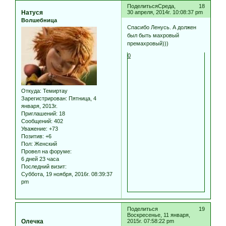
Поделиться
Среда,
18
Натуся
30 апреля, 2014г. 10:08:37 pm
Волшебница
Спасибо Ленусь. А должен
был быть махровый
премахровый)))
0
Откуда:
Темиртау
Зарегистрирован
: Пятница, 4
января, 2013г.
Приглашений:
18
Сообщений:
402
Уважение:
+73
Позитив:
+6
Пол:
Женский
Провел на форуме:
6 дней 23 часа
Последний визит:
Суббота, 19 ноября, 2016г. 08:39:37
pm
Поделиться
19
Воскресенье, 11 января,
Олечка
2015г. 07:58:22 pm