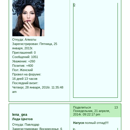
0
Откуда:
Алматы
Зарегистрирован
: Пятница, 25
января, 2013г.
Приглашений:
0
Сообщений:
1051
Уважение:
+260
Позитив:
+400
Пол:
Женский
Провел на форуме:
16 дней 13 часов
Последний визит:
Четверг, 28 января, 2016г. 11:35:48
am
Поделиться
13
Понедельник, 21 апреля,
lena_gea
2014г. 09:22:17 pm
Леди Цветов
Натуся
полный отпад!!!!
Откуда:
Павлодар
Зарегистрирован
: Воскресенье, 6
0