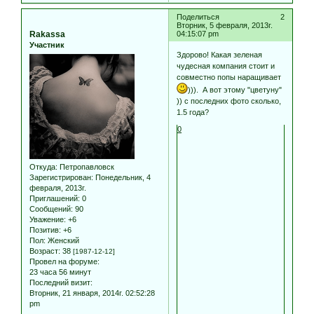
Поделиться
2
Вторник, 5 февраля, 2013г.
Rakassa
04:15:07 pm
Участник
Здорово! Какая зеленая
чудесная компания стоит и
совместно попы наращивает
))). А вот этому "цветуну"
)) с последних фото сколько,
1.5 года?
0
Откуда:
Петропавловск
Зарегистрирован
: Понедельник, 4
февраля, 2013г.
Приглашений:
0
Сообщений:
90
Уважение:
+6
Позитив:
+6
Пол:
Женский
Возраст:
38
[1987-12-12]
Провел на форуме:
23 часа 56 минут
Последний визит:
Вторник, 21 января, 2014г. 02:52:28
pm