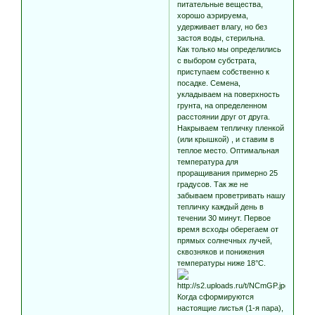
питательные вещества,
хорошо аэрируема,
удерживает влагу, но без
застоя воды, стерильна.
Как только мы определились
с выбором субстрата,
приступаем собственно к
посадке. Семена,
укладываем на поверхность
грунта, на определенном
расстоянии друг от друга.
Накрываем тепличку пленкой
(или крышкой) , и ставим в
теплое место. Оптимальная
температура для
проращивания примерно 25
градусов. Так же не
забываем проветривать нашу
тепличку каждый день в
течении 30 минут. Первое
время всходы оберегаем от
прямых солнечных лучей,
сквозняков и понижения
температуры ниже 18°С.
Когда сформируются
настоящие листья (1-я пара),