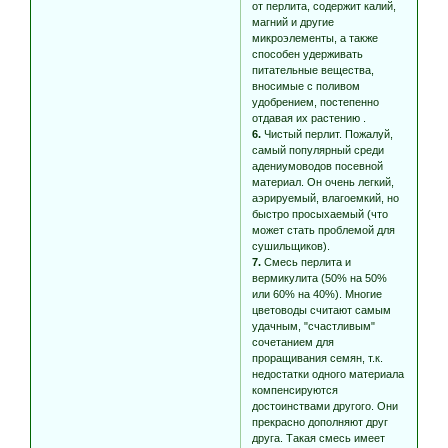
от перлита, содержит калий,
магний и другие
микроэлементы, а также
способен удерживать
питательные вещества,
вносимые с поливом
удобрением, постепенно
отдавая их растению .
6.
Чистый перлит. Пожалуй,
самый популярный среди
адениумоводов посевной
материал. Он очень легкий,
аэрируемый, влагоемкий, но
быстро просыхаемый (что
может стать проблемой для
сушильщиков).
7.
Смесь перлита и
вермикулита (50% на 50%
или 60% на 40%). Многие
цветоводы считают самым
удачным, "счастливым"
сочетанием для
проращивания семян, т.к.
недостатки одного материала
компенсируются
достоинствами другого. Они
прекрасно дополняют друг
друга. Такая смесь имеет