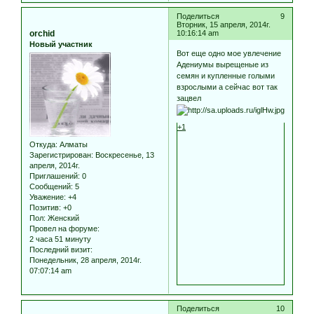
Поделиться
9
Вторник, 15 апреля, 2014г.
orchid
10:16:14 am
Новый участник
Вот еще одно мое увлечение
Адениумы вырещеные из
семян и купленные голыми
взрослыми а сейчас вот так
зацвел
+1
Откуда:
Алматы
Зарегистрирован
: Воскресенье, 13
апреля, 2014г.
Приглашений:
0
Сообщений:
5
Уважение:
+4
Позитив:
+0
Пол:
Женский
Провел на форуме:
2 часа 51 минуту
Последний визит:
Понедельник, 28 апреля, 2014г.
07:07:14 am
Поделиться
10