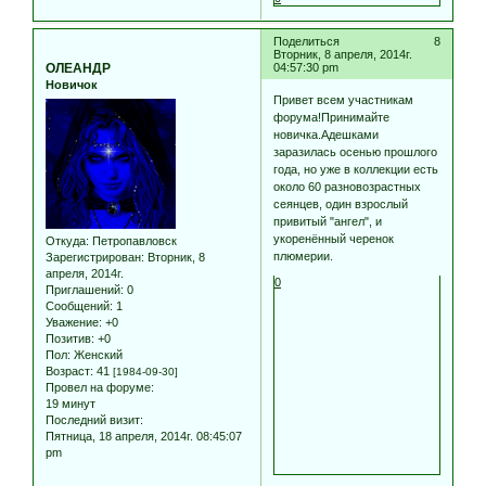
Поделиться
8
Вторник, 8 апреля, 2014г.
ОЛЕАНДР
04:57:30 pm
Новичок
Привет всем участникам
форума!Принимайте
новичка.Адешками
заразилась осенью прошлого
года, но уже в коллекции есть
около 60 разновозрастных
сеянцев, один взрослый
привитый "ангел", и
укоренённый черенок
Откуда:
Петропавловск
плюмерии.
Зарегистрирован
: Вторник, 8
апреля, 2014г.
0
Приглашений:
0
Сообщений:
1
Уважение:
+0
Позитив:
+0
Пол:
Женский
Возраст:
41
[1984-09-30]
Провел на форуме:
19 минут
Последний визит:
Пятница, 18 апреля, 2014г. 08:45:07
pm