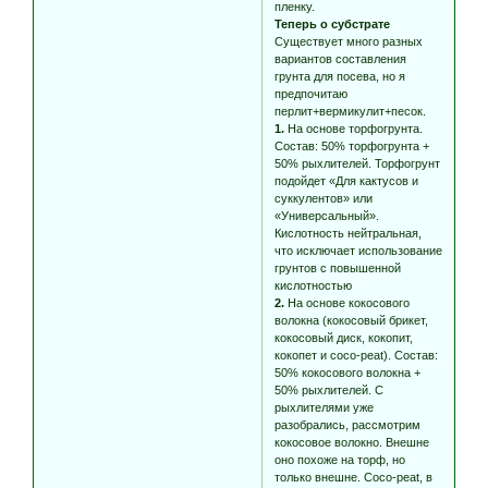
пленку.
Теперь о субстрате
Существует много разных
вариантов составления
грунта для посева, но я
предпочитаю
перлит+вермикулит+песок.
1.
На основе торфогрунта.
Состав: 50% торфогрунта +
50% рыхлителей. Торфогрунт
подойдет «Для кактусов и
суккулентов» или
«Универсальный».
Кислотность нейтральная,
что исключает использование
грунтов с повышенной
кислотностью
2.
На основе кокосового
волокна (кокосовый брикет,
кокосовый диск, кокопит,
кокопет и coco-peat). Состав:
50% кокосового волокна +
50% рыхлителей. С
рыхлителями уже
разобрались, рассмотрим
кокосовое волокно. Внешне
оно похоже на торф, но
только внешне. Сoco-peat, в