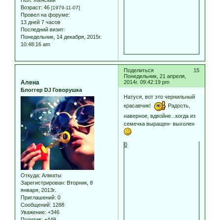
Возраст:
46
[1979-11-07]
Провел на форуме:
13 дней 7 часов
Последний визит:
Понедельник, 14 декабря, 2015г.
10:48:16 am
Поделиться
15
Понедельник, 21 апреля,
Алена
2014г. 09:42:19 pm
Блоггер DJ Говорушка
Натуся, вот это чернильный
красавчик!
Радость,
наверное, вдвойне...когда из
семечка выращен- выхолен
0
Откуда:
Алматы
Зарегистрирован
: Вторник, 8
января, 2013г.
Приглашений:
0
Сообщений:
1288
Уважение:
+346
Позитив:
+449