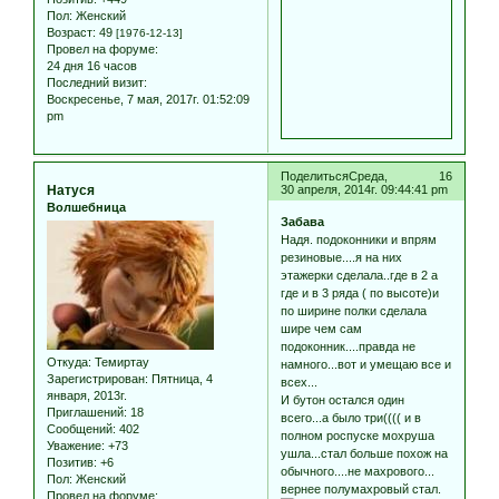
Пол:
Женский
Возраст:
49
[1976-12-13]
Провел на форуме:
24 дня 16 часов
Последний визит:
Воскресенье, 7 мая, 2017г. 01:52:09
pm
Поделиться
Среда,
16
Натуся
30 апреля, 2014г. 09:44:41 pm
Волшебница
Забава
Надя. подоконники и впрям
резиновые....я на них
этажерки сделала..где в 2 а
где и в 3 ряда ( по высоте)и
по ширине полки сделала
шире чем сам
подоконник....правда не
Откуда:
Темиртау
намного...вот и умещаю все и
Зарегистрирован
: Пятница, 4
всех...
января, 2013г.
И бутон остался один
Приглашений:
18
всего...а было три(((( и в
Сообщений:
402
полном роспуске мохруша
Уважение:
+73
ушла...стал больше похож на
Позитив:
+6
обычного....не махрового...
Пол:
Женский
вернее полумахровый стал.
Провел на форуме: