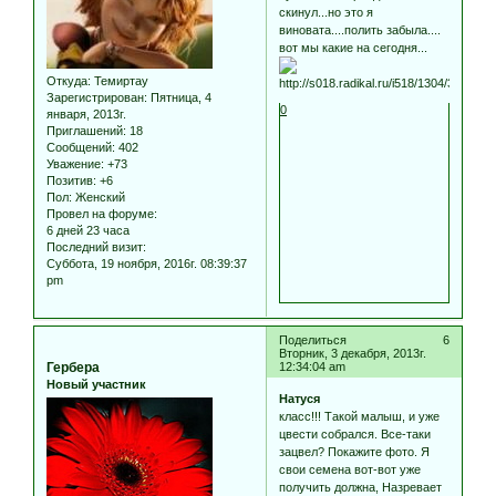
скинул...но это я
виновата....полить забыла....
вот мы какие на сегодня...
Откуда:
Темиртау
Зарегистрирован
: Пятница, 4
0
января, 2013г.
Приглашений:
18
Сообщений:
402
Уважение:
+73
Позитив:
+6
Пол:
Женский
Провел на форуме:
6 дней 23 часа
Последний визит:
Суббота, 19 ноября, 2016г. 08:39:37
pm
Поделиться
6
Вторник, 3 декабря, 2013г.
Гербера
12:34:04 am
Новый участник
Натуся
класс!!! Такой малыш, и уже
цвести собрался. Все-таки
зацвел? Покажите фото. Я
свои семена вот-вот уже
получить должна, Назревает