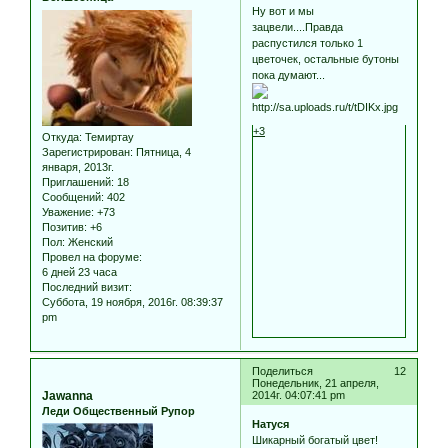
Ну вот и мы
зацвели....Правда
распустился только 1
цветочек, остальные бутоны
пока думают...
+3
Откуда:
Темиртау
Зарегистрирован
: Пятница, 4
января, 2013г.
Приглашений:
18
Сообщений:
402
Уважение:
+73
Позитив:
+6
Пол:
Женский
Провел на форуме:
6 дней 23 часа
Последний визит:
Суббота, 19 ноября, 2016г. 08:39:37
pm
Поделиться
12
Понедельник, 21 апреля,
Jawanna
2014г. 04:07:41 pm
Леди Общественный Рупор
Натуся
Шикарный богатый цвет!