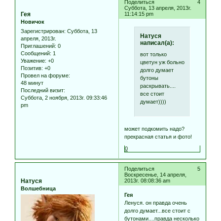
Поделиться
4
Суббота, 13 апреля, 2013г.
Гея
11:14:15 pm
Новичок
Зарегистрирован
: Суббота, 13
Натуся
апреля, 2013г.
написал(а):
Приглашений:
0
Сообщений:
1
вот только
Уважение:
+0
цветун уж больно
Позитив:
+0
долго думает
Провел на форуме:
бутоны
48 минут
раскрывать....
Последний визит:
все стоит
Суббота, 2 ноября, 2013г. 09:33:46
думает))))
pm
может подкомить надо?
прекрасная статья и фото!
0
Поделиться
5
Воскресенье, 14 апреля,
Натуся
2013г. 08:08:36 am
Волшебница
Гея
Ленуся. он правда очень
долго думает...все стоит с
бутонами....правда несколько