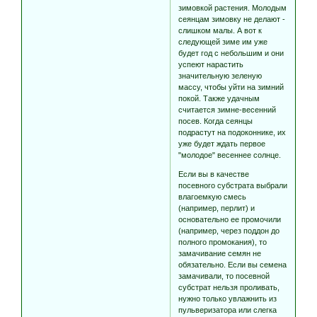
зимовкой растения. Молодым
сеянцам зимовку не делают -
слишком малы. А вот к
следующей зиме им уже
будет год с небольшим и они
успеют нарастить
значительную зеленую
массу, чтобы уйти на зимний
покой. Также удачным
считается зимне-весенний
посев. Когда сеянцы
подрастут на подоконнике, их
уже будет ждать первое
"молодое" весеннее солнце.
Если вы в качестве
посевного субстрата выбрали
влагоемкую смесь
(например, перлит) и
основательно ее промочили
(например, через поддон до
полного промокания), то
замачивание семян не
обязательно. Если вы семена
замачивали, то посевной
субстрат нельзя проливать,
нужно только увлажнить из
пульверизатора или слегка