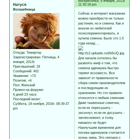
Воскресенье, 6 января, 2013г.
Натуся
11:30:18 pm
Волшебница
Сейчас в интернет магазинах
можно приобрести не только
растения, но и семена. Как и
многие из любителей
поэксперементировать, я
купила семена. Было это 1.5
года назад.....
Откуда:
Темиртау
Зарегистрирован
: Пятница, 4
Для начала хотелось бы
января, 2013г.
развеять миф о том, что
Приглашений:
18
семена адениума быстро
Сообщений:
402
теряют всхожесть. Все
Уважение:
+73
зависит от правильности
Позитив:
+6
сбора семян производителем
Пол:
Женский
и последующим их
Провел на форуме:
хранением. Но это правило
6 дней 23 часа
относится к любым семенам.
Последний визит:
Даже тыквенные семечки,
Суббота, 19 ноября, 2016г. 08:39:37
если их пересушить -
pm
засохнут, если не досушить -
заплесневеют, и толку
никакого не будет.
Наилучшим временем для
посева адениумов считается
осень-зима. Это связано с