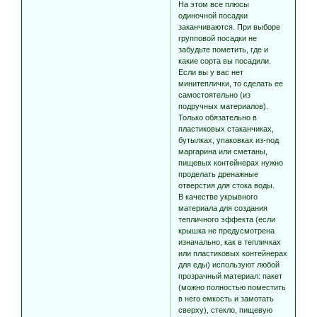
На этом все плюсы
одиночной посадки
заканчиваются. При выборе
групповой посадки не
забудьте пометить, где и
какие сорта вы посадили.
Если вы у вас нет
минитеплички, то сделать ее
самостоятельно (из
подручных материалов).
Только обязательно в
пластиковых стаканчиках,
бутылках, упаковках из-под
маргарина или сметаны,
пищевых контейнерах нужно
проделать дренажные
отверстия для стока воды.
В качестве укрывного
материала для создания
тепличного эффекта (если
крышка не предусмотрена
изначально, как в тепличках
или пластиковых контейнерах
для еды) используют любой
прозрачный материал: пакет
(можно полностью поместить
в него емкость и замотать
сверху), стекло, пищевую