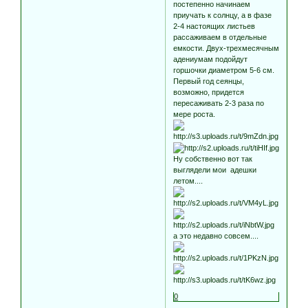
постепенно начинаем
приучать к солнцу, а в фазе
2-4 настоящих листьев
рассаживаем в отдельные
емкости. Двух-трехмесячным
адениумам подойдут
горшочки диаметром 5-6 см.
Первый год сеянцы,
возможно, придется
пересаживать 2-3 раза по
мере роста.
Ну собственно вот так
выглядели мои адешки
летом....
а это недавно совсем....
0