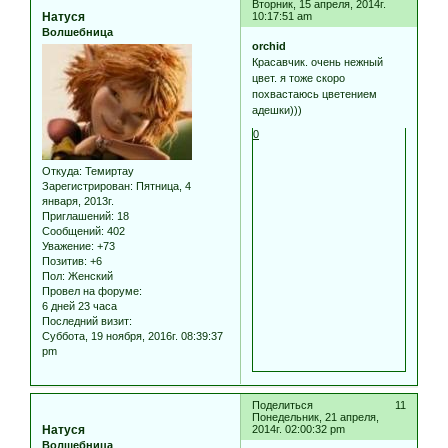
Вторник, 15 апреля, 2014г.
Натуся
10:17:51 am
Волшебница
orchid
Красавчик. очень нежный
цвет. я тоже скоро
похвастаюсь цветением
адешки)))
0
Откуда:
Темиртау
Зарегистрирован
: Пятница, 4
января, 2013г.
Приглашений:
18
Сообщений:
402
Уважение:
+73
Позитив:
+6
Пол:
Женский
Провел на форуме:
6 дней 23 часа
Последний визит:
Суббота, 19 ноября, 2016г. 08:39:37
pm
Поделиться
11
Понедельник, 21 апреля,
Натуся
2014г. 02:00:32 pm
Волшебница