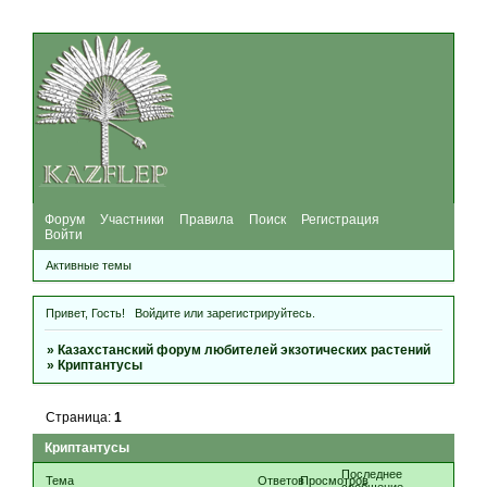
Форум
Участники
Правила
Поиск
Регистрация
Войти
Активные темы
Привет, Гость!
Войдите
или
зарегистрируйтесь
.
»
Казахстанский форум любителей экзотических растений
»
Криптантусы
Страница:
1
Криптантусы
Последнее
Тема
Ответов
Просмотров