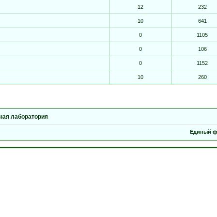
12
232
10
641
0
1105
0
106
0
1152
10
260
ная лаборатория
Единый ф