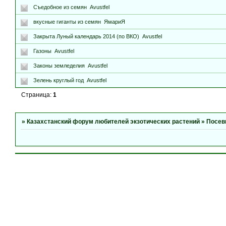
Съедобное из семян
Avustfel
вкусные гиганты из семян
ЯмариЯ
Закрыта
Луный календарь 2014 (по ВКО)
Avustfel
Газоны
Avustfel
Законы земледелия
Avustfel
Зелень круглый год
Avustfel
Страница:
1
»
Казахстанский форум любителей экзотических растений
»
Посев