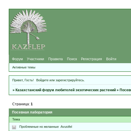
Форум
Участники
Правила
Поиск
Регистрация
Войти
Активные темы
Привет, Гость!
Войдите
или
зарегистрируйтесь
.
»
Казахстанский форум любителей экзотических растений
»
Посев
Страница:
1
Посевная лаборатория
Тема
Проблемные но желанные
Avustfel