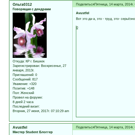
Ольга0312
Поделиться
Пятница, 14 марта, 2014г.
Говорящая с дендрами
Avustfel
Вот это да-а, это - труд, это- серьёзн
0
Откуда:
КР г. Бишкек
Зарегистрирован
: Воскресенье, 27
января, 2013г.
Приглашений:
0
Сообщений:
817
Уважение:
+320
Позитив:
+148
Пол:
Женский
Провел на форуме:
8 дней 2 часа
Последний визит:
Вторник, 27 июня, 2017г. 07:10:29 am
Avustfel
Поделиться
Пятница, 14 марта, 2014г.
Мистер Student Блоггер