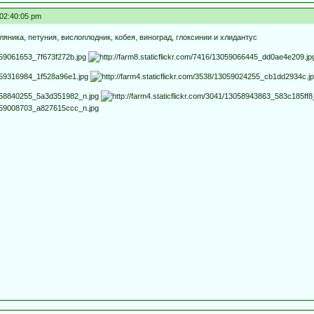
 02:40:05 pm
ляника, петуния, вислоплодник, кобея, виноград, глоксинии и хлидантус