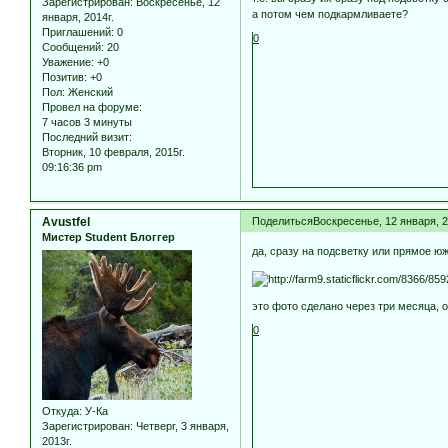
Зарегистрирован
: Воскресенье, 12
а потом чем подкармливаете?
января, 2014г.
Приглашений:
0
0
Сообщений:
20
Уважение:
+0
Позитив:
+0
Пол:
Женский
Провел на форуме:
7 часов 3 минуты
Последний визит:
Вторник, 10 февраля, 2015г.
09:16:36 pm
Avustfel
Поделиться
Воскресенье, 12 января, 2
Мистер Student Блоггер
да, сразу на подсветку или прямое ю
это фото сделано через три месяца, 
0
Откуда:
У-Ка
Зарегистрирован
: Четверг, 3 января,
2013г.