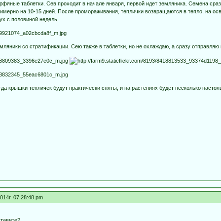
рфяные таблетки. Сев проходит в начале января, первой идет земляника. Семена сра
имерно на 10-15 дней. После промораживания, теплички возвращаются в тепло, на ос
ух с половиной недель.
ляники со стратификации. Сею также в таблетки, но не охлаждаю, а сразу отправляю 
гда крышки тепличек будут практически сняты, и на растениях будет несколько настоя
014г. 07:28:48 pm
ставите?