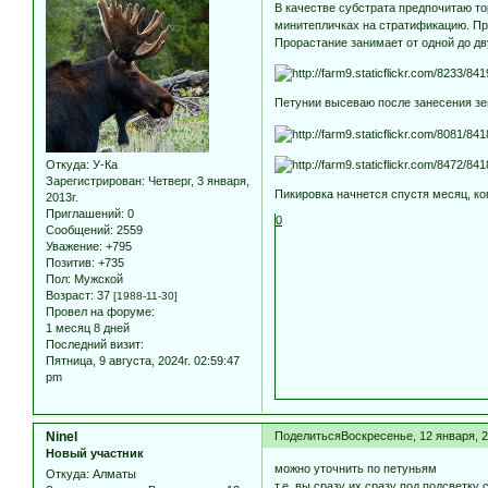
В качестве субстрата предпочитаю то
минитепличках на стратификацию. Пр
Прорастание занимает от одной до дв
Петунии высеваю после занесения зем
Откуда:
У-Ка
Зарегистрирован
: Четверг, 3 января,
Пикировка начнется спустя месяц, ко
2013г.
Приглашений:
0
0
Сообщений:
2559
Уважение:
+795
Позитив:
+735
Пол:
Мужской
Возраст:
37
[1988-11-30]
Провел на форуме:
1 месяц 8 дней
Последний визит:
Пятница, 9 августа, 2024г. 02:59:47
pm
Ninel
Поделиться
Воскресенье, 12 января, 2
Новый участник
можно уточнить по петуньям
Откуда:
Алматы
т.е. вы сразу их сразу под подсветку 