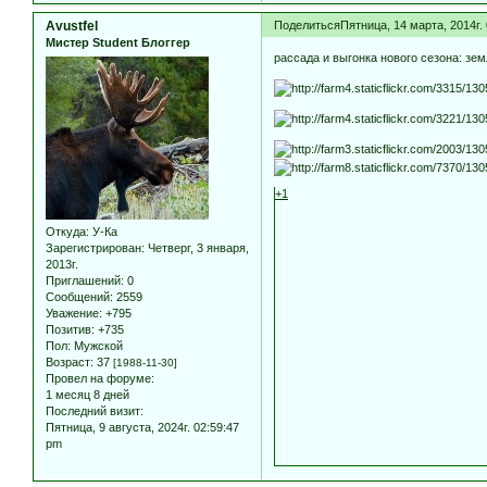
Avustfel
Поделиться
Пятница, 14 марта, 2014г.
Мистер Student Блоггер
рассада и выгонка нового сезона: зем
+1
Откуда:
У-Ка
Зарегистрирован
: Четверг, 3 января,
2013г.
Приглашений:
0
Сообщений:
2559
Уважение:
+795
Позитив:
+735
Пол:
Мужской
Возраст:
37
[1988-11-30]
Провел на форуме:
1 месяц 8 дней
Последний визит:
Пятница, 9 августа, 2024г. 02:59:47
pm