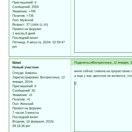
Приглашений:
0
Сообщений:
2559
Уважение:
+795
Позитив:
+735
Пол:
Мужской
Возраст:
37
[1988-11-30]
Провел на форуме:
1 месяц 8 дней
Последний визит:
Пятница, 9 августа, 2024г. 02:59:47
pm
Ninel
Поделиться
Воскресенье, 12 января, 2
Новый участник
меня сейчас семена на прорастание 
Откуда:
Алматы
а еще у вас цветочек не ветвится, эт
Зарегистрирован
: Воскресенье, 12
января, 2014г.
0
Приглашений:
0
Сообщений:
20
Уважение:
+0
Позитив:
+0
Пол:
Женский
Провел на форуме:
7 часов 3 минуты
Последний визит:
Вторник, 10 февраля, 2015г.
09:16:36 pm