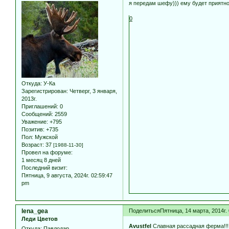
я передам шефу))) ему будет прият
0
Откуда:
У-Ка
Зарегистрирован
: Четверг, 3 января,
2013г.
Приглашений:
0
Сообщений:
2559
Уважение:
+795
Позитив:
+735
Пол:
Мужской
Возраст:
37
[1988-11-30]
Провел на форуме:
1 месяц 8 дней
Последний визит:
Пятница, 9 августа, 2024г. 02:59:47
pm
lena_gea
Поделиться
Пятница, 14 марта, 2014г.
Леди Цветов
Avustfel
Славная рассадная ферма!!!
Откуда:
Павлодар