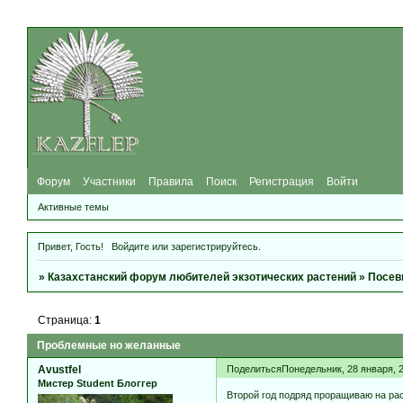
Форум
Участники
Правила
Поиск
Регистрация
Войти
Активные темы
Привет, Гость!
Войдите
или
зарегистрируйтесь
.
»
Казахстанский форум любителей экзотических растений
»
Посев
Страница:
1
Проблемные но желанные
Avustfel
Поделиться
Понедельник, 28 января, 2
Мистер Student Блоггер
Второй год подряд проращиваю на рас