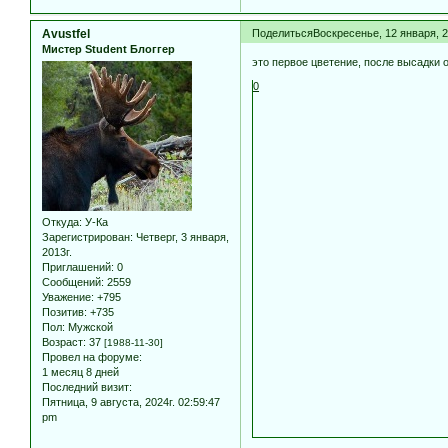
Avustfel
Поделиться
Воскресенье, 12 января, 2
Мистер Student Блоггер
это первое цветение, после высадки 
0
Откуда:
У-Ка
Зарегистрирован
: Четверг, 3 января,
2013г.
Приглашений:
0
Сообщений:
2559
Уважение:
+795
Позитив:
+735
Пол:
Мужской
Возраст:
37
[1988-11-30]
Провел на форуме:
1 месяц 8 дней
Последний визит:
Пятница, 9 августа, 2024г. 02:59:47
pm