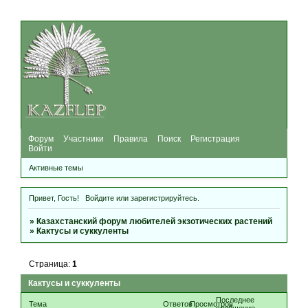
Форум
Участники
Правила
Поиск
Регистрация
Войти
Активные темы
Привет, Гость!
Войдите
или
зарегистрируйтесь
.
»
Казахстанский форум любителей экзотических растений
»
Кактусы и суккуленты
Страница:
1
Кактусы и суккуленты
Последнее
Тема
Ответов
Просмотров