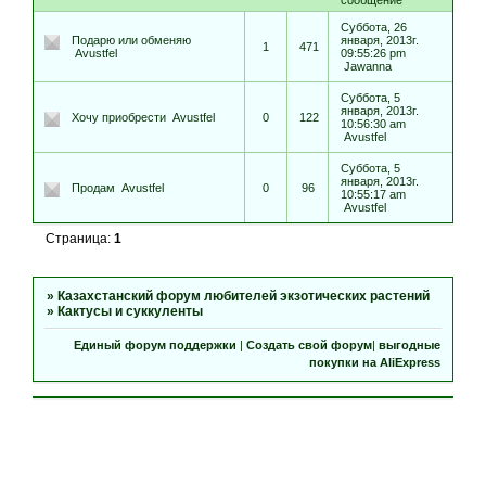
сообщение
Суббота, 26
Подарю или обменяю
января, 2013г.
1
471
Avustfel
09:55:26 pm
Jawanna
Суббота, 5
января, 2013г.
Хочу приобрести
Avustfel
0
122
10:56:30 am
Avustfel
Суббота, 5
января, 2013г.
Продам
Avustfel
0
96
10:55:17 am
Avustfel
Страница:
1
»
Казахстанский форум любителей экзотических растений
»
Кактусы и суккуленты
Единый форум поддержки
|
Создать свой форум
|
выгодные
покупки на AliExpress