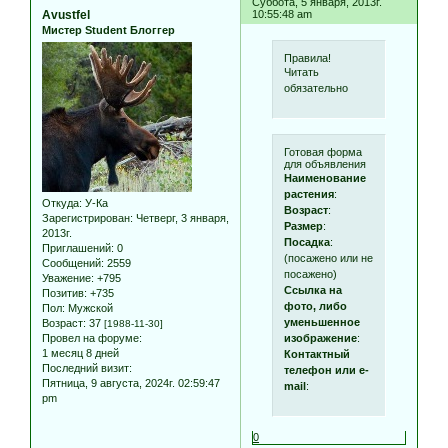
Суббота, 5 января, 2013г.
Avustfel
10:55:48 am
Мистер Student Блоггер
Правила!
Читать
обязательно
Готовая форма
для объявления
Наименование
растения
:
Откуда:
У-Ка
Возраст
:
Зарегистрирован
: Четверг, 3 января,
Размер
:
2013г.
Посадка
:
Приглашений:
0
(посажено или не
Сообщений:
2559
посажено)
Уважение:
+795
Ссылка на
Позитив:
+735
фото, либо
Пол:
Мужской
уменьшенное
Возраст:
37
[1988-11-30]
изображение
:
Провел на форуме:
1 месяц 8 дней
Контактный
Последний визит:
телефон или e-
Пятница, 9 августа, 2024г. 02:59:47
mail
:
pm
0