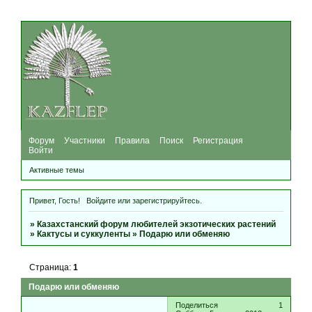
Форум
Участники
Правила
Поиск
Регистрация
Войти
Активные темы
Привет, Гость!
Войдите
или
зарегистрируйтесь
.
»
Казахстанский форум любителей экзотических растений
»
Кактусы и суккуленты
»
Подарю или обменяю
Страница:
1
Подарю или обменяю
Поделиться
1