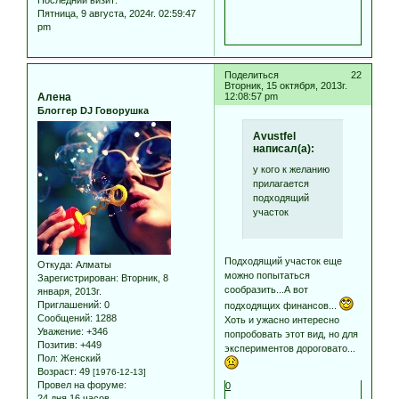
Пятница, 9 августа, 2024г. 02:59:47
pm
Поделиться
22
Вторник, 15 октября, 2013г.
Алена
12:08:57 pm
Блоггер DJ Говорушка
Avustfel
написал(а):
у кого к желанию
прилагается
подходящий
участок
Подходящий участок еще
Откуда:
Алматы
можно попытаться
Зарегистрирован
: Вторник, 8
сообразить...А вот
января, 2013г.
Приглашений:
0
подходящих финансов...
Сообщений:
1288
Хоть и ужасно интересно
Уважение:
+346
попробовать этот вид, но для
Позитив:
+449
экспериментов дороговато...
Пол:
Женский
Возраст:
49
[1976-12-13]
Провел на форуме:
0
24 дня 16 часов