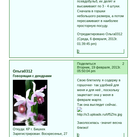
псевдобульб, их делят и
высаживают по 3 - 4 штуки.
Сначала в горшки
небольшого размера, а потом
пересаживают в наиболее
просторную посуду.
Отредактировано Ольга0312
(Среда, 6 февраля, 2013г.
01:39:45 pm)
0
Поделиться
2
Вторник, 19 февраля, 2013г.
Ольга0312
05:50:04 pm
Говорящая с дендрами
Свою блетиллу я содержу в
горшочке- так удобней для
меня и для неё , поскольку
зацветает она у меня в
феврале марте.
Так она выглядит сейчас.
Заколосилась -значит весна
близко!
Откуда:
КР г. Бишкек
Зарегистрирован
: Воскресенье, 27
0