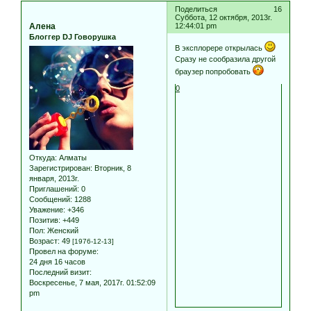
Поделиться
16
Суббота, 12 октября, 2013г.
Алена
12:44:01 pm
Блоггер DJ Говорушка
В эксплорере открылась
Сразу не сообразила другой
браузер попробовать
0
Откуда:
Алматы
Зарегистрирован
: Вторник, 8
января, 2013г.
Приглашений:
0
Сообщений:
1288
Уважение:
+346
Позитив:
+449
Пол:
Женский
Возраст:
49
[1976-12-13]
Провел на форуме:
24 дня 16 часов
Последний визит:
Воскресенье, 7 мая, 2017г. 01:52:09
pm