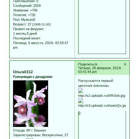
Приглашений:
0
Сообщений:
2559
Уважение:
+795
Позитив:
+735
Пол:
Мужской
Возраст:
37
[1988-11-30]
Провел на форуме:
1 месяц 8 дней
Последний визит:
Пятница, 9 августа, 2024г. 02:59:47
pm
Поделиться
4
Четверг, 28 февраля, 2013г.
Ольга0312
03:41:44 pm
Говорящая с дендрами
Распускается первый
цветочек блетиллы
0
Откуда:
КР г. Бишкек
Зарегистрирован
: Воскресенье, 27