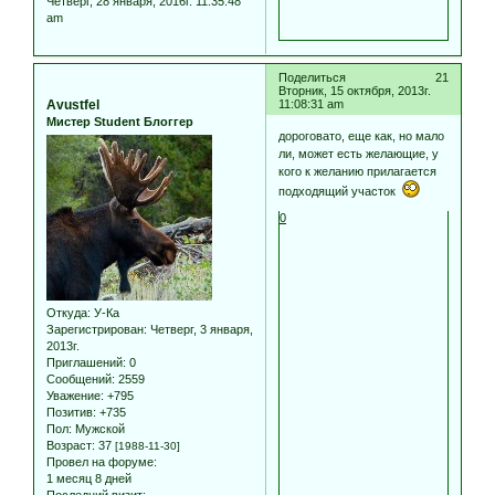
Четверг, 28 января, 2016г. 11:35:48
am
Поделиться
21
Вторник, 15 октября, 2013г.
Avustfel
11:08:31 am
Мистер Student Блоггер
дороговато, еще как, но мало
ли, может есть желающие, у
кого к желанию прилагается
подходящий участок
0
Откуда:
У-Ка
Зарегистрирован
: Четверг, 3 января,
2013г.
Приглашений:
0
Сообщений:
2559
Уважение:
+795
Позитив:
+735
Пол:
Мужской
Возраст:
37
[1988-11-30]
Провел на форуме:
1 месяц 8 дней
Последний визит: