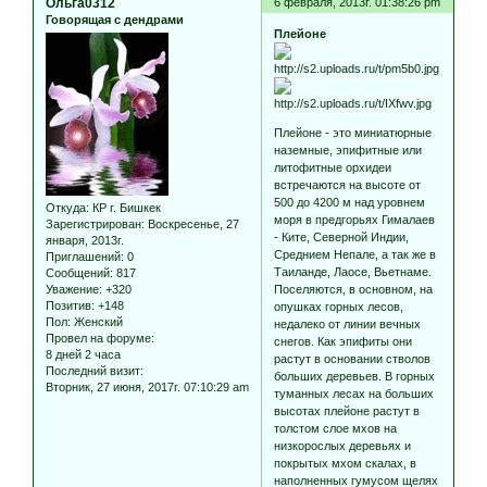
Ольга0312
6 февраля, 2013г. 01:38:26 pm
Говорящая с дендрами
Плейоне
Плейоне - это миниатюрные
наземные, эпифитные или
литофитные орхидеи
встреча­ются на высоте от
500 до 4200 м над уровнем
Откуда:
КР г. Бишкек
моря в предгорьях Гималаев
Зарегистрирован
: Воскресенье, 27
- Ките, Северной Индии,
января, 2013г.
Среднием Непале, а так же в
Приглашений:
0
Таиланде, Лаосе, Вьетнаме.
Сообщений:
817
Уважение:
+320
Поселяются, в основном, на
Позитив:
+148
опушках горных лесов,
Пол:
Женский
недалеко от линии вечных
Провел на форуме:
снегов. Как эпифиты они
8 дней 2 часа
растут в основании стволов
Последний визит:
больших деревьев. В горных
Вторник, 27 июня, 2017г. 07:10:29 am
туманных лесах на боль­ших
высотах плейоне растут в
толстом слое мхов на
низкорослых деревьях и
покрытых мхом скалах, в
наполненных гумусом щелях