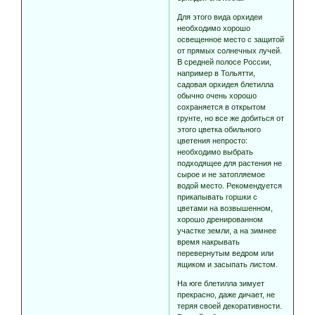
Для этого вида орхидеи
необходимо хорошо
освещенное место с защитой
от прямых солнечных лучей.
В средней полосе России,
например в Тольятти,
садовая орхидея блетилла
обычно очень хорошо
сохраняется в открытом
грунте, но все же добиться от
этого цветка обильного
цветения непросто:
необходимо выбрать
подходящее для растения не
сырое и не затопляемое
водой место. Рекомендуется
прикапывать горшки с
цветами на возвышенном,
хорошо дренированном
участке земли, а на зимнее
время накрывать
перевернутым ведром или
ящиком и засыпать листом.
На юге блетилла зимует
прекрасно, даже дичает, не
теряя своей декоративности.