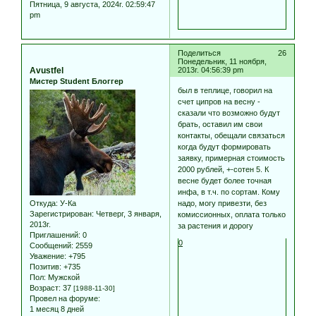
Пятница, 9 августа, 2024г. 02:59:47
pm
Поделиться
26
Понедельник, 11 ноября,
Avustfel
2013г. 04:56:39 pm
Мистер Student Блоггер
был в теплице, говорил на
счет ципров на весну -
сказали что возможно будут
брать, оставил им свои
контакты, обещали связаться
когда будут формировать
заявку, примерная стоимость
2000 рублей, +-сотен 5. К
весне будет более точная
инфа, в т.ч. по сортам. Кому
Откуда:
У-Ка
надо, могу привезти, без
Зарегистрирован
: Четверг, 3 января,
комиссионных, оплата только
2013г.
за растения и дорогу
Приглашений:
0
0
Сообщений:
2559
Уважение:
+795
Позитив:
+735
Пол:
Мужской
Возраст:
37
[1988-11-30]
Провел на форуме:
1 месяц 8 дней