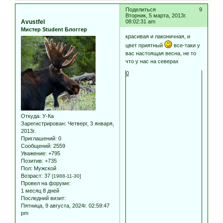
Поделиться
9
Вторник, 5 марта, 2013г.
Avustfel
08:02:31 am
Мистер Student Блоггер
красивая и лаконичная, и
цвет приятный
все-таки у
вас настоящая весна, не то
что у нас на северах
0
Откуда:
У-Ка
Зарегистрирован
: Четверг, 3 января,
2013г.
Приглашений:
0
Сообщений:
2559
Уважение:
+795
Позитив:
+735
Пол:
Мужской
Возраст:
37
[1988-11-30]
Провел на форуме:
1 месяц 8 дней
Последний визит:
Пятница, 9 августа, 2024г. 02:59:47
pm