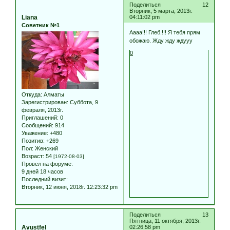
Поделиться
12
Вторник, 5 марта, 2013г.
Liana
04:11:02 pm
Советник №1
Аааа!!! Глеб.!!! Я тебя прям
обожаю. Жду жду ждууу
0
Откуда:
Алматы
Зарегистрирован
: Суббота, 9
февраля, 2013г.
Приглашений:
0
Сообщений:
914
Уважение:
+480
Позитив:
+269
Пол:
Женский
Возраст:
54
[1972-08-03]
Провел на форуме:
9 дней 18 часов
Последний визит:
Вторник, 12 июня, 2018г. 12:23:32 pm
Поделиться
13
Пятница, 11 октября, 2013г.
Avustfel
02:26:58 pm