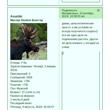
Поделиться
18
Воскресенье, 13 октября,
Avustfel
2013г. 10:38:03 am
Мистер Student Блоггер
даааа, цена космическая
просто, и им условия не
всегда получается создать((
все же одно дело на
подоконнике растить, другое
же дело воевать с погодой на
улице
0
Откуда:
У-Ка
Зарегистрирован
: Четверг, 3 января,
2013г.
Приглашений:
0
Сообщений:
2559
Уважение:
+795
Позитив:
+735
Пол:
Мужской
Возраст:
37
[1988-11-30]
Провел на форуме:
1 месяц 8 дней
Последний визит:
Пятница, 9 августа, 2024г. 02:59:47