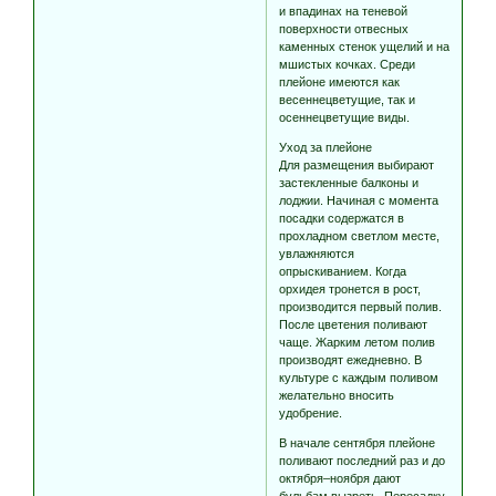
и впадинах на теневой
поверхности отвесных
каменных стенок ущелий и на
мшистых кочках. Среди
плейоне имеются как
весеннецветущие, так и
осеннецветущие виды.
Уход за плейоне
Для размещения выбирают
застекленные балконы и
лоджии. Начиная с момента
посадки содержатся в
прохладном светлом месте,
увлажняются
опрыскиванием. Когда
орхидея тронется в рост,
производится первый полив.
После цветения поливают
чаще. Жарким летом полив
производят ежедневно. В
культуре с каждым поливом
желательно вносить
удобрение.
В начале сентября плейоне
поливают последний раз и до
октября–ноября дают