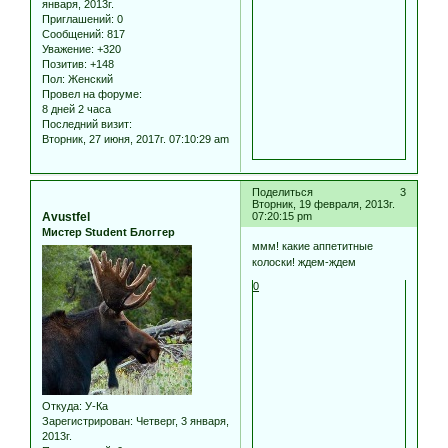
января, 2013г.
Приглашений:
0
Сообщений:
817
Уважение:
+320
Позитив:
+148
Пол:
Женский
Провел на форуме:
8 дней 2 часа
Последний визит:
Вторник, 27 июня, 2017г. 07:10:29 am
Поделиться
3
Вторник, 19 февраля, 2013г.
Avustfel
07:20:15 pm
Мистер Student Блоггер
ммм! какие аппетитные
колоски! ждем-ждем
0
Откуда:
У-Ка
Зарегистрирован
: Четверг, 3 января,
2013г.