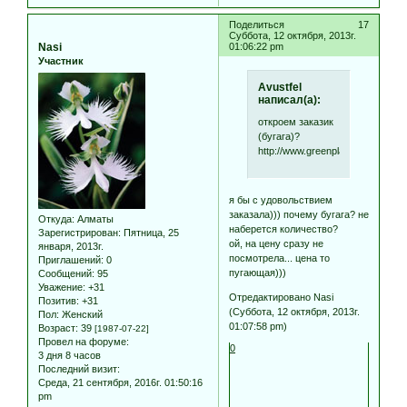
Поделиться
17
Суббота, 12 октября, 2013г.
Nasi
01:06:22 pm
Участник
Avustfel
написал(а):
откроем заказик
(бугага)?
http://www.greenplants.ru/cat/ne
я бы с удовольствием
заказала))) почему бугага? не
Откуда:
Алматы
наберется количество?
Зарегистрирован
: Пятница, 25
ой, на цену сразу не
января, 2013г.
посмотрела... цена то
Приглашений:
0
пугающая)))
Сообщений:
95
Уважение:
+31
Отредактировано Nasi
Позитив:
+31
(Суббота, 12 октября, 2013г.
Пол:
Женский
01:07:58 pm)
Возраст:
39
[1987-07-22]
Провел на форуме:
0
3 дня 8 часов
Последний визит:
Среда, 21 сентября, 2016г. 01:50:16
pm