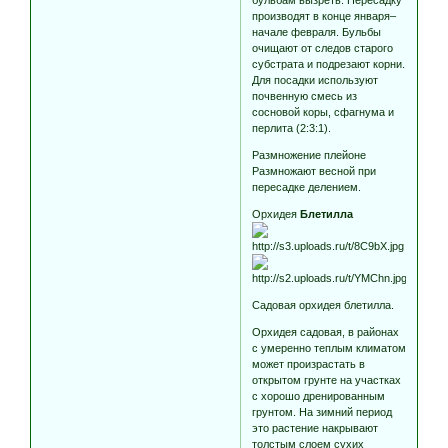
бульбам вызреть. Пересадку
производят в конце января–
начале февраля. Бульбы
очищают от следов старого
субстрата и подрезают корни.
Для посадки используют
почвенную смесь из
сосновой коры, сфагнума и
перлита (2:3:1).
Размножение плейоне
Размножают весной при
пересадке делением.
Орхидея
Блетилла
Садовая орхидея блетилла.
Орхидея садовая, в районах
с умеренно теплым климатом
может произрастать в
открытом грунте на участках
с хорошо дренированным
грунтом. На зимний период
это растение накрывают
толстым слоем сухих