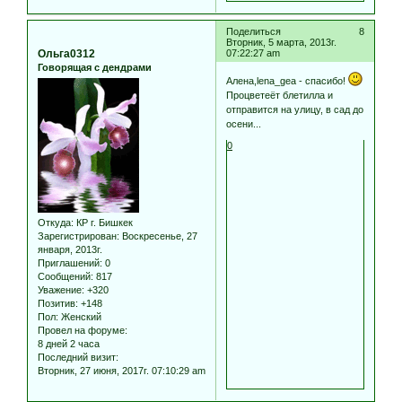
Поделиться
8
Вторник, 5 марта, 2013г.
Ольга0312
07:22:27 am
Говорящая с дендрами
Алена,lena_gea - спасибо!
Процветеёт блетилла и
отправится на улицу, в сад до
осени...
0
Откуда:
КР г. Бишкек
Зарегистрирован
: Воскресенье, 27
января, 2013г.
Приглашений:
0
Сообщений:
817
Уважение:
+320
Позитив:
+148
Пол:
Женский
Провел на форуме:
8 дней 2 часа
Последний визит:
Вторник, 27 июня, 2017г. 07:10:29 am