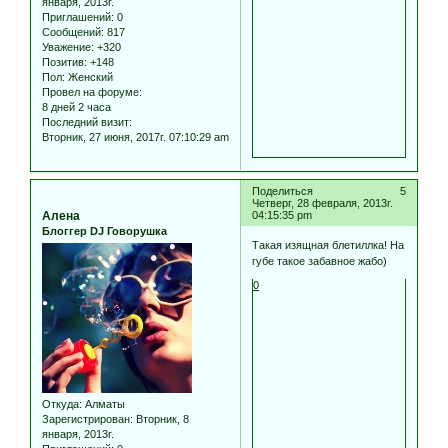
января, 2013г.
Приглашений:
0
Сообщений:
817
Уважение:
+320
Позитив:
+148
Пол:
Женский
Провел на форуме:
8 дней 2 часа
Последний визит:
Вторник, 27 июня, 2017г. 07:10:29 am
Поделиться
5
Четверг, 28 февраля, 2013г.
Алена
04:15:35 pm
Блоггер DJ Говорушка
Такая изящная блетиллка! На
губе такое забавное жабо)
0
Откуда:
Алматы
Зарегистрирован
: Вторник, 8
января, 2013г.