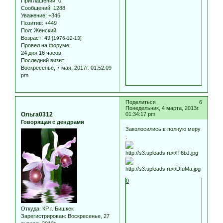
Приглашений:
0
Сообщений:
1288
Уважение:
+346
Позитив:
+449
Пол:
Женский
Возраст:
49
[1976-12-13]
Провел на форуме:
24 дня 16 часов
Последний визит:
Воскресенье, 7 мая, 2017г. 01:52:09
pm
Поделиться
6
Понедельник, 4 марта, 2013г.
Ольга0312
01:34:17 pm
Говорящая с дендрами
Заколосились в полную меру
:
0
Откуда:
КР г. Бишкек
Зарегистрирован
: Воскресенье, 27