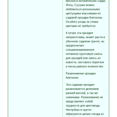
Весной в ботанических садах
Ялты, Сухуми можно
любоваться роскошными
цветущими массивами из
садовой орхидеи блетиллы.
Особого ухода за этими
цветами не требуется.
К почве эта орхидея
неприхотлива, может расти в
обычном садовом грунте, но
предпочитает
специализированную
почвенно-грунтовую смесь
для орхидей или смесь из
извести, листового перегноя
и песка равного количества.
Размножение орхидеи
блетилла:
Эта садовая орхидея
размножается делением
ранней весной, а так же
семенами. Размножение не
представляет собой
трудности для цветовода.
Неглубоко в грунте
образуются целые гнезда из