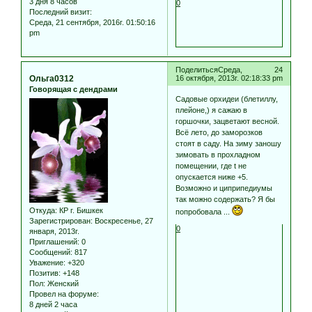
3 дня 8 часов
0
Последний визит:
Среда, 21 сентября, 2016г. 01:50:16
pm
Поделиться
Среда,
24
Ольга0312
16 октября, 2013г. 02:18:33 pm
Говорящая с дендрами
Садовые орхидеи (блетиллу,
плейоне,) я сажаю в
горшочки, зацветают весной.
Всё лето, до заморозков
стоят в саду. На зиму заношу
зимовать в прохладном
помещении, где t не
опускается ниже +5.
Возможно и циприпедиумы
так можно содержать? Я бы
Откуда:
КР г. Бишкек
попробовала ...
Зарегистрирован
: Воскресенье, 27
0
января, 2013г.
Приглашений:
0
Сообщений:
817
Уважение:
+320
Позитив:
+148
Пол:
Женский
Провел на форуме:
8 дней 2 часа