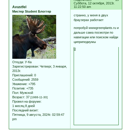
Суббота, 12 октября, 2013г.
Avustfel
11:22:50 am
Мистер Student Блоггер
странно, у меня в двух
браузерах работает
попробуй wwwgreenplants.ru и
дальше сама посмотри по
навигации или поиском найди
циприпедиумы
0
Откуда:
У-Ка
Зарегистрирован
: Четверг, 3 января,
2013г.
Приглашений:
0
Сообщений:
2559
Уважение:
+795
Позитив:
+735
Пол:
Мужской
Возраст:
37
[1988-11-30]
Провел на форуме:
1 месяц 8 дней
Последний визит:
Пятница, 9 августа, 2024г. 02:59:47
pm