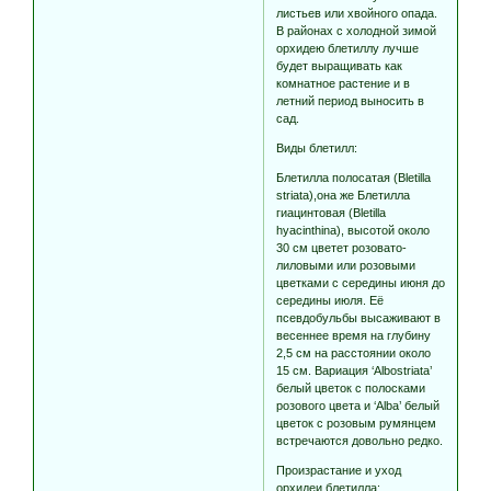
листьев или хвойного опада.
В районах с холодной зимой
орхидею блетиллу лучше
будет выращивать как
комнатное растение и в
летний период выносить в
сад.
Виды блетилл:
Блетилла полосатая (Bletilla
striata),она же Блетилла
гиацинтовая (Bletilla
hyacinthina), высотой около
30 см цветет розовато-
лиловыми или розовыми
цветками с середины июня до
середины июля. Её
псевдобульбы высаживают в
весеннее время на глубину
2,5 см на расстоянии около
15 см. Вариация ‘Albostriata’
белый цветок с полосками
розового цвета и ‘Alba’ белый
цветок с розовым румянцем
встречаются довольно редко.
Произрастание и уход
орхидеи блетилла: