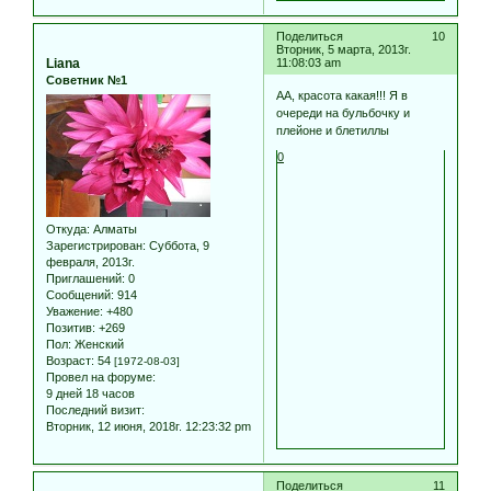
Поделиться
10
Вторник, 5 марта, 2013г.
Liana
11:08:03 am
Советник №1
АА, красота какая!!! Я в
очереди на бульбочку и
плейоне и блетиллы
0
Откуда:
Алматы
Зарегистрирован
: Суббота, 9
февраля, 2013г.
Приглашений:
0
Сообщений:
914
Уважение:
+480
Позитив:
+269
Пол:
Женский
Возраст:
54
[1972-08-03]
Провел на форуме:
9 дней 18 часов
Последний визит:
Вторник, 12 июня, 2018г. 12:23:32 pm
Поделиться
11