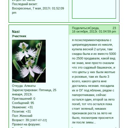
Последний визит:
Воскресенье, 7 мая, 2017г. 01:52:09
pm
Поделиться
Среда,
23
Nasi
16 октября, 2013г. 01:04:59 pm
Участник
я поэкспериментировала с
циприпедиумами из николя,
купила весной 2 штуки, там
скидка была и их вместо 5000
по 2500 продавали, какой вид
не знаю, мне просто сказали
что это садовый башмачок, и
что цветы у них были желтые
и розовые, там их было 3
всего, какого цвета мне
Откуда:
Алматы
достались незнаю. посадила
Зарегистрирован
: Пятница, 25
их в ОГ под яблоню, рядом с
января, 2013г.
папоротниками, сейчас
Приглашений:
0
остался один, второй за лето
Сообщений:
95
погиб, тот что остался пока
Уважение:
+31
стоит зеленый, никаких
Позитив:
+31
признаков роста за лето не
Пол:
Женский
было, посмотрим проснется
Возраст:
39
[1987-07-22]
ли после зимы...
Провел на форуме: