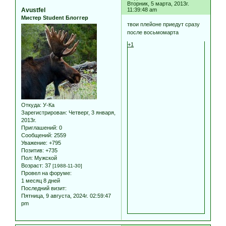
Вторник, 5 марта, 2013г.
Avustfel
11:39:48 am
Мистер Student Блоггер
твои плейоне приедут сразу
после восьмомарта
+1
Откуда:
У-Ка
Зарегистрирован
: Четверг, 3 января,
2013г.
Приглашений:
0
Сообщений:
2559
Уважение:
+795
Позитив:
+735
Пол:
Мужской
Возраст:
37
[1988-11-30]
Провел на форуме:
1 месяц 8 дней
Последний визит:
Пятница, 9 августа, 2024г. 02:59:47
pm