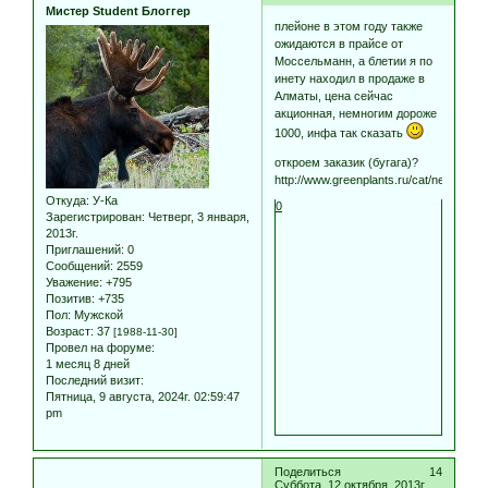
Мистер Student Блоггер
плейоне в этом году также
ожидаются в прайсе от
Моссельманн, а блетии я по
инету находил в продаже в
Алматы, цена сейчас
акционная, немногим дороже
1000, инфа так сказать
откроем заказик (бугага)?
http://www.greenplants.ru/cat/new4405/
Откуда:
У-Ка
0
Зарегистрирован
: Четверг, 3 января,
2013г.
Приглашений:
0
Сообщений:
2559
Уважение:
+795
Позитив:
+735
Пол:
Мужской
Возраст:
37
[1988-11-30]
Провел на форуме:
1 месяц 8 дней
Последний визит:
Пятница, 9 августа, 2024г. 02:59:47
pm
Поделиться
14
Суббота, 12 октября, 2013г.