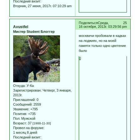
Последний визит:
Вторник, 27 июня, 2017г. 07:10:29 am
Поделиться
Среда,
25
Avustfel
16 октября, 2013г. 03:29:56 pm
Мистер Student Блоггер
москвичи пробовали в кадках
на лоджиях, но на моей
памяти только одно цветение
было
0
Откуда:
У-Ка
Зарегистрирован
: Четверг, 3 января,
2013г.
Приглашений:
0
Сообщений:
2559
Уважение:
+795
Позитив:
+735
Пол:
Мужской
Возраст:
37
[1988-11-30]
Провел на форуме:
1 месяц 8 дней
Последний визит: