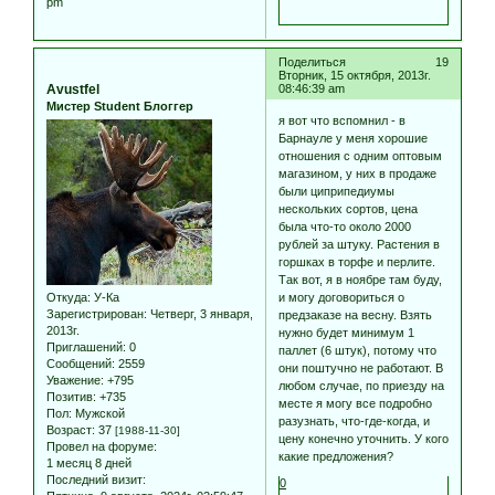
pm
Поделиться
19
Вторник, 15 октября, 2013г.
Avustfel
08:46:39 am
Мистер Student Блоггер
я вот что вспомнил - в
Барнауле у меня хорошие
отношения с одним оптовым
магазином, у них в продаже
были циприпедиумы
нескольких сортов, цена
была что-то около 2000
рублей за штуку. Растения в
горшках в торфе и перлите.
Так вот, я в ноябре там буду,
Откуда:
У-Ка
и могу договориться о
Зарегистрирован
: Четверг, 3 января,
предзаказе на весну. Взять
2013г.
нужно будет минимум 1
Приглашений:
0
паллет (6 штук), потому что
Сообщений:
2559
они поштучно не работают. В
Уважение:
+795
любом случае, по приезду на
Позитив:
+735
месте я могу все подробно
Пол:
Мужской
разузнать, что-где-когда, и
Возраст:
37
[1988-11-30]
цену конечно уточнить. У кого
Провел на форуме:
какие предложения?
1 месяц 8 дней
Последний визит:
0