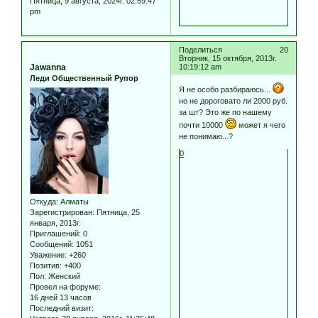
Пятница, 9 августа, 2024г. 02:59:47
pm
Поделиться
20
Вторник, 15 октября, 2013г.
Jawanna
10:19:12 am
Леди Общественный Рупор
Я не особо разбираюсь...
но не дороговато ли 2000 руб.
за шт? Это же по нашему
почти 10000
может я чего
не понимаю...?
0
Откуда:
Алматы
Зарегистрирован
: Пятница, 25
января, 2013г.
Приглашений:
0
Сообщений:
1051
Уважение:
+260
Позитив:
+400
Пол:
Женский
Провел на форуме:
16 дней 13 часов
Последний визит: