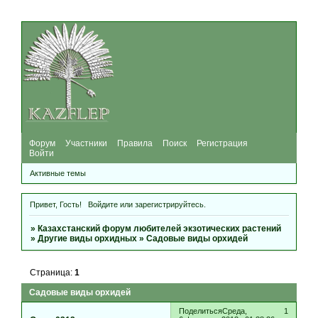
Форум
Участники
Правила
Поиск
Регистрация
Войти
Активные темы
Привет, Гость!
Войдите
или
зарегистрируйтесь
.
»
Казахстанский форум любителей экзотических растений
»
Другие виды орхидных
»
Садовые виды орхидей
Страница:
1
Садовые виды орхидей
Поделиться
Среда,
1