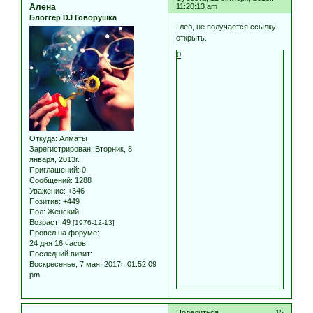
Алена
11:20:13 am
Блоггер DJ Говорушка
Глеб, не получается ссылку
открыть.
0
Откуда:
Алматы
Зарегистрирован
: Вторник, 8
января, 2013г.
Приглашений:
0
Сообщений:
1288
Уважение:
+346
Позитив:
+449
Пол:
Женский
Возраст:
49
[1976-12-13]
Провел на форуме:
24 дня 16 часов
Последний визит:
Воскресенье, 7 мая, 2017г. 01:52:09
pm
Поделиться
15