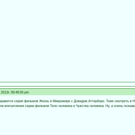
2013г. 09:48:55 pm
нравится серия фильмов Жизнь в Микромире с Дэвидом Аттерборо. Тоже смотреть в H
ели впечатления серии фильмов Тело человека и Чувства человека. Ну, и очень позн