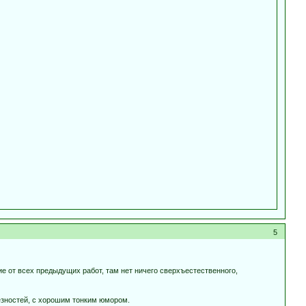
5
чие от всех предыдущих работ, там нет ничего сверхъестественного,
езностей, с хорошим тонким юмором.