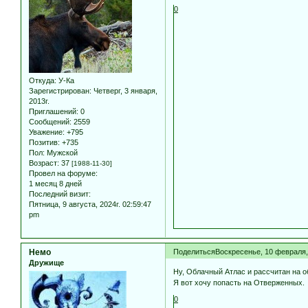
0
Откуда:
У-Ка
Зарегистрирован
: Четверг, 3 января,
2013г.
Приглашений:
0
Сообщений:
2559
Уважение:
+795
Позитив:
+735
Пол:
Мужской
Возраст:
37
[1988-11-30]
Провел на форуме:
1 месяц 8 дней
Последний визит:
Пятница, 9 августа, 2024г. 02:59:47
pm
Немо
Поделиться
Воскресенье, 10 февраля, 
Дружище
Ну, Облачный Атлас и рассчитан на о
Я вот хочу попасть на Отверженных.
0