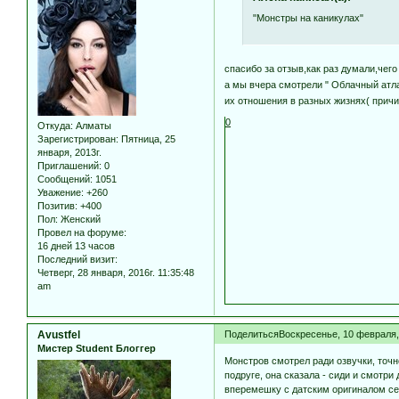
"Монстры на каникулах"
спасибо за отзыв,как раз думали,чег
а мы вчера смотрели " Облачный атл
их отношения в разных жизнях( прич
0
Откуда:
Алматы
Зарегистрирован
: Пятница, 25
января, 2013г.
Приглашений:
0
Сообщений:
1051
Уважение:
+260
Позитив:
+400
Пол:
Женский
Провел на форуме:
16 дней 13 часов
Последний визит:
Четверг, 28 января, 2016г. 11:35:48
am
Avustfel
Поделиться
Воскресенье, 10 февраля, 
Мистер Student Блоггер
Монстров смотрел ради озвучки, точн
подруге, она сказала - сиди и смотри
вперемешку с датским оригиналом сери