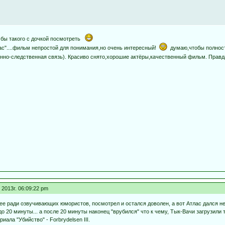
о бы такого с дочкой посмотреть
ас"....фильм непростой для понимания,но очень интересный!
думаю,чтобы полност
инно-следственная связь). Красиво снято,хорошие актёры,качественный фильм. Правд
2013г. 06:09:22 pm
ее ради озвучивающих юмористов, посмотрел и остался доволен, а вот Атлас дался не 
 до 20 минуты... а после 20 минуты наконец "врубился" что к чему, Тык-Вачи загрузил
ала "Убийство" - Forbrydelsen III.