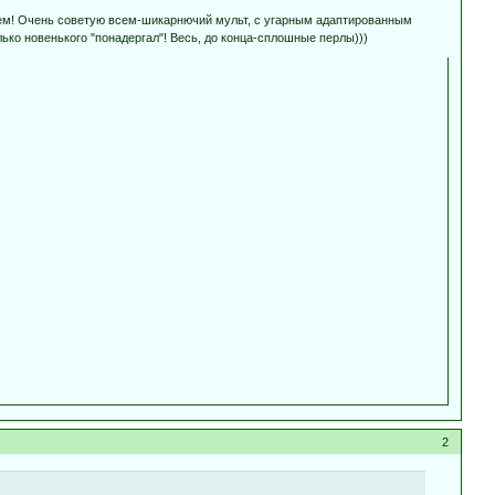
мужем! Очень советую всем-шикарнючий мульт, с угарным адаптированным
ько новенького "понадергал"! Весь, до конца-сплошные перлы)))
2