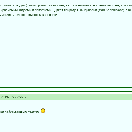
л Планета людей (Human planet) на высоте, - хоть и не новье, но очень цепляет, все с
 красивыми кадрами и пейзажами - Дикая природа Скандинавии (Wild Scandinavia). Ч
 исключительно в высоком качестве!
2013г. 09:47:25 pm
отра на ближайшую неделю