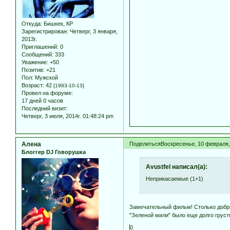
Откуда:
Бишкек, КР
Зарегистрирован
: Четверг, 3 января,
2013г.
Приглашений:
0
Сообщений:
333
Уважение:
+50
Позитив:
+21
Пол:
Мужской
Возраст:
42
[1983-10-13]
Провел на форуме:
17 дней 0 часов
Последний визит:
Четверг, 3 июля, 2014г. 01:48:24 pm
Алена
Поделиться
Воскресенье, 10 февраля, 
Блоггер DJ Говорушка
Avustfel написал(а):
Неприкасаемые (1+1)
Замечательный фильм! Столько добрых,
"Зеленой мили" было еще долго грустн
0