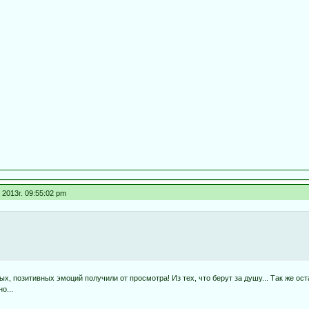
2013г. 09:55:02 pm
 позитивных эмоций получили от просмотра! Из тех, что берут за душу... Так же оста
о...