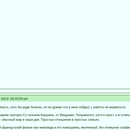
2013г. 09:33:59 pm
нуть, хоть бы ради Хелены, но не думаю что в кино пойду(( с работы не вырваться
едним смотрел Со склонов Кокурико, от Миадзаки. Понравился, хотя и прост, и в отли
 - обычный мир в наши дни. Простые отношения в простых семьях.
й французский фильм про инвалида и его помощника, жизненный, без излишних скабр