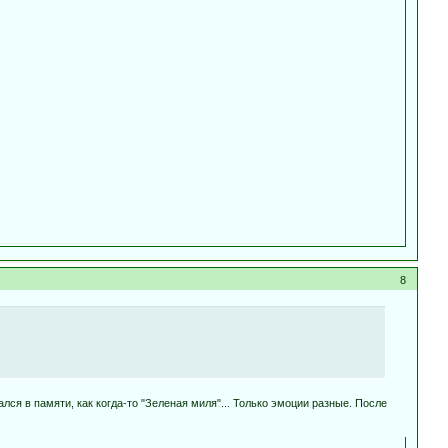
8
лся в памяти, как когда-то "Зеленая миля"... Только эмоции разные. После