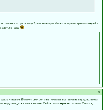
ью понять смотреть надо 2 раза минимум. Фильм про реинкарнацию людей и
а идёт 2,5 часа
3
сразу - первые 15 минут смотрел и не понимал, поставил на паузу, позвонил
и так загрузили, до взрыва в голове. Сейчас посматриваю фильмы Хичкока,