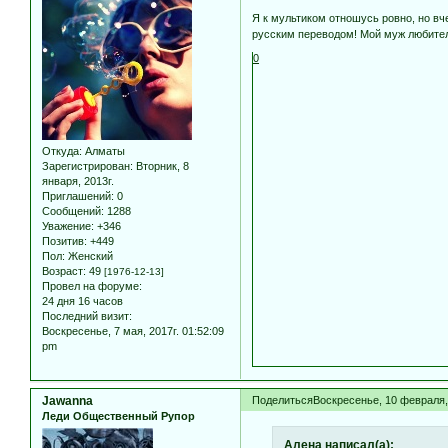
Я к мультиком отношусь ровно, но вч
русским переводом! Мой муж любитель
0
Откуда:
Алматы
Зарегистрирован
: Вторник, 8
января, 2013г.
Приглашений:
0
Сообщений:
1288
Уважение:
+346
Позитив:
+449
Пол:
Женский
Возраст:
49
[1976-12-13]
Провел на форуме:
24 дня 16 часов
Последний визит:
Воскресенье, 7 мая, 2017г. 01:52:09
pm
Jawanna
Поделиться
Воскресенье, 10 февраля, 
Леди Общественный Рупор
Алена написал(а):