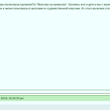
ера посмотрела (целиком!!!)) "Монстры на каникулах". Катались все-и дети и мы с 
 в жизни пользоваться цитатами из художественной классики. Из этого мультика стол
2013г. 02:26:33 pm