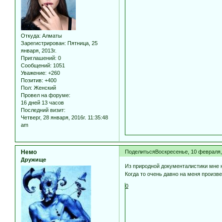
Откуда:
Алматы
Зарегистрирован
: Пятница, 25
января, 2013г.
Приглашений:
0
Сообщений:
1051
Уважение:
+260
Позитив:
+400
Пол:
Женский
Провел на форуме:
16 дней 13 часов
Последний визит:
Четверг, 28 января, 2016г. 11:35:48
am
Немо
Поделиться
Воскресенье, 10 февраля, 
Дружище
Из природной документалистики мне 
Когда то очень давно на меня произв
0