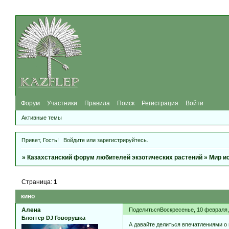
Форум
Участники
Правила
Поиск
Регистрация
Войти
Активные темы
Привет, Гость!
Войдите
или
зарегистрируйтесь
.
»
Казахстанский форум любителей экзотических растений
»
Мир и
Страница:
1
кино
Алена
Поделиться
Воскресенье, 10 февраля, 
Блоггер DJ Говорушка
А давайте делиться впечатлениями о 