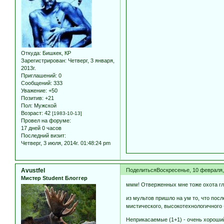
Откуда:
Бишкек, КР
Зарегистрирован
: Четверг, 3 января,
2013г.
Приглашений:
0
Сообщений:
333
Уважение:
+50
Позитив:
+21
Пол:
Мужской
Возраст:
42
[1983-10-13]
Провел на форуме:
17 дней 0 часов
Последний визит:
Четверг, 3 июля, 2014г. 01:48:24 pm
Avustfel
Поделиться
Воскресенье, 10 февраля, 
Мистер Student Блоггер
ммм! Отверженных мне тоже охота гля
из мультов пришло на ум то, что посл
мистического, высокотехнологичного
Неприкасаемые (1+1) - очень хороши