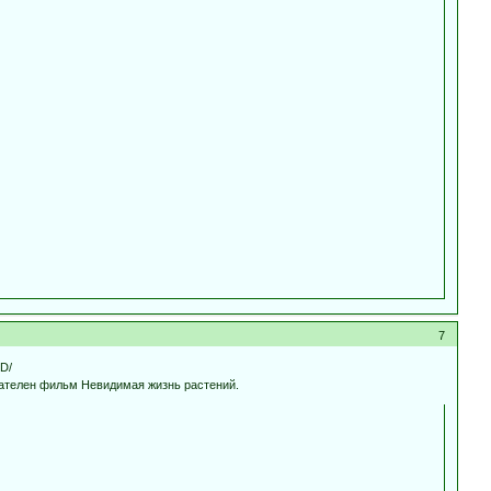
7
D/
авателен фильм Невидимая жизнь растений.