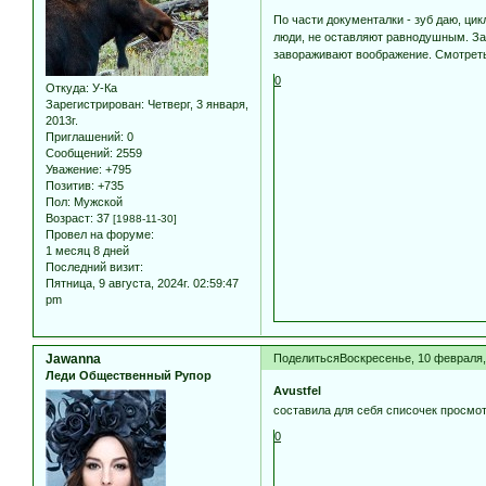
По части документалки - зуб даю, цик
люди, не оставляют равнодушным. За
завораживают воображение. Смотреть
0
Откуда:
У-Ка
Зарегистрирован
: Четверг, 3 января,
2013г.
Приглашений:
0
Сообщений:
2559
Уважение:
+795
Позитив:
+735
Пол:
Мужской
Возраст:
37
[1988-11-30]
Провел на форуме:
1 месяц 8 дней
Последний визит:
Пятница, 9 августа, 2024г. 02:59:47
pm
Jawanna
Поделиться
Воскресенье, 10 февраля, 
Леди Общественный Рупор
Avustfel
составила для себя списочек просм
0