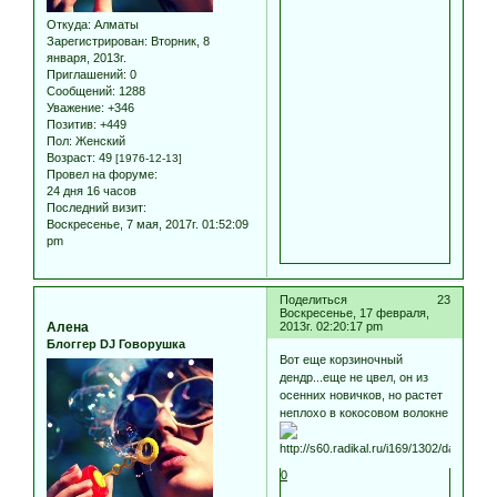
Откуда:
Алматы
Зарегистрирован
: Вторник, 8
января, 2013г.
Приглашений:
0
Сообщений:
1288
Уважение:
+346
Позитив:
+449
Пол:
Женский
Возраст:
49
[1976-12-13]
Провел на форуме:
24 дня 16 часов
Последний визит:
Воскресенье, 7 мая, 2017г. 01:52:09
pm
Поделиться
23
Воскресенье, 17 февраля,
Алена
2013г. 02:20:17 pm
Блоггер DJ Говорушка
Вот еще корзиночный
дендр...еще не цвел, он из
осенних новичков, но растет
неплохо в кокосовом волокне
0