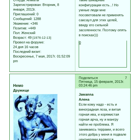
Зарегистрирован
: Вторник, 8
конфигурации есть...! Но
января, 2013г.
умные люди мне
Приглашений:
0
посоветовали не применять
Сообщений:
1288
саксаул для этих целей,
Уважение:
+346
ввиду его сильной
Позитив:
+449
засоленности. Поэтому опять
Пол:
Женский
в поисках)))
Возраст:
49
[1976-12-13]
Провел на форуме:
0
24 дня 16 часов
Последний визит:
Воскресенье, 7 мая, 2017г. 01:52:09
pm
Поделиться
7
Пятница, 15 февраля, 2013г.
Немо
03:24:46 pm
Дружище
Jawanna
Алена
Если кому надо - есть и
виноградная лоза, и витая
горная ива, и коряжистая
горная арча, ну и мангру
найти не проблема. Я
занимаюсь террами, и всего
этого добра у меня в подвале
центнерами валяется.