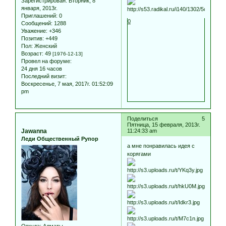
Зарегистрирован
: Вторник, 8
января, 2013г.
Приглашений:
0
0
Сообщений:
1288
Уважение:
+346
Позитив:
+449
Пол:
Женский
Возраст:
49
[1976-12-13]
Провел на форуме:
24 дня 16 часов
Последний визит:
Воскресенье, 7 мая, 2017г. 01:52:09
pm
Поделиться
5
Пятница, 15 февраля, 2013г.
Jawanna
11:24:33 am
Леди Общественный Рупор
а мне понравилась идея с
корягами