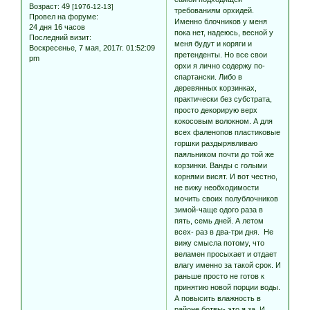
Возраст:
49
[1976-12-13]
требованиям орхидей.
Провел на форуме:
Именно блочников у меня
24 дня 16 часов
пока нет, надеюсь, весной у
Последний визит:
меня будут и коряги и
Воскресенье, 7 мая, 2017г. 01:52:09
претенденты. Но все свои
pm
орхи я лично содержу по-
спартански. Либо в
деревянных корзинках,
практически без субстрата,
просто декорирую верх
кокосовым волокном. А для
всех фаленопов пластиковые
горшки раздырявливаю
паяльником почти до той же
корзинки. Ванды с голыми
корнями висят. И вот честно,
не вижу необходимости
мочить своих полублочников
зимой-чаще одого раза в
пять, семь дней. А летом
всех- раз в два-три дня. Не
вижу смысла потому, что
веламен просыхает и отдает
влагу именно за такой срок. И
раньше просто не готов к
принятию новой порции воды.
А повысить влажность в
районе ботвы- это я за. И