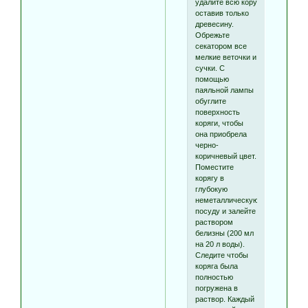
удалите всю кору
оставив только
древесину.
Обрежьте
секатором все
мелкие веточки и
сучки. С
помощью
паяльной лампы
обуглите
поверхность
коряги, чтобы
она приобрела
черно-
коричневый цвет.
Поместите
корягу в
глубокую
неметаллическую
посуду и залейте
раствором
белизны (200 мл
на 20 л воды).
Следите чтобы
коряга была
полностью
погружена в
раствор. Каждый