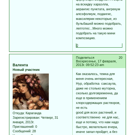
на вскидку хараэлла,
аерангис пунктата, ангрекум
алоэфолиум, подангис,
максилярии некоторые, из
бульбашей можно подобрать,
лептотес...Много можно
подобрать на такую мини
композицию.
0
Поделиться
20
Воскресенье, 17 февраля,
Валента
2013г. 09:52:23 am
Новый участник
Как оказалось, темка для
меня очень интересная,
Нур, обработка саксаула,
даже не столько муторна,
сколько долговременна, да
еще в применением
хлорсодержащих растворов,
не есть
good для всех растений, и
Откуда:
Караганда
соответственно не для нас,
Зарегистрирован
: Четверг, 31
января, 2013г.
еще и потому, что нам надо
Приглашений:
0
быстро, желательно вчера,
Сообщений:
28
иначе запал пройдет, а без