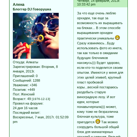
Четверг, 14 февраля, 2013г.
Алена
10:33:42 pm
Блоггер DJ Говорушка
За что еще очень люблю
орхидеи, так еще за
возможность их выращивать
на блоках... В этом способе
выращивания орхидеи
практически уникальны
Сразу извиняюсь...Буду
использовать фото из инета,
так как только в ожидании
будущих блочников
Откуда:
Алматы
нахожусь))) Будет здорово,
Зарегистрирован
: Вторник, 8
если кто-то поделится своим
января, 2013г.
опытом. Имеются у меня для
Приглашений:
0
этих целей эпивеб, крупный
Сообщений:
1288
пласт пробковой
Уважение:
+346
коры...весной постараюсь
Позитив:
+449
раздобыть старую
Пол:
Женский
виноградную лозу. И вот
Возраст:
49
[1976-12-13]
идеи, которые
Провел на форуме:
понавычерпала))) может,
24 дня 16 часов
кому тоже не безразлична
Последний визит:
блочная культура, тоже
Воскресенье, 7 мая, 2017г. 01:52:09
pm
пригодится
Так можно
соорудить большой общий
блок для миниатюрных
орхидей и сеянцев. Рельеф