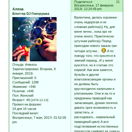
Поделиться
21
Воскресенье, 17 февраля,
Алена
2013г. 12:24:49 pm
Блоггер DJ Говорушка
Валентина, делать корзинки-
очень недорогая и не
сложная работка))) Ну, для
меня лично...пока орх не
очень много. Практически
штучная работа)) Перед
приходом нового заказа три-
четыре штучки...
А по
поводу того, что куксятся в
зимний период...И у меня
Откуда:
Алматы
куксятся, но я считаю это
Зарегистрирован
: Вторник, 8
нормой. Как мне кажется,
января, 2013г.
бульбы и другие
Приглашений:
0
влагозапасающие органы и
Сообщений:
1288
не должны быть
Уважение:
+346
круглогодично налитыми и
Позитив:
+449
упитанными. Они ж на то и
Пол:
Женский
придуманы природой как
Возраст:
49
[1976-12-13]
запасающие, думаю логично
Провел на форуме:
давать орхе возможность и
24 дня 16 часов
запастись, и
Последний визит:
расходовать...нормальный
Воскресенье, 7 мая, 2017г. 01:52:09
природный цикл) А все
pm
подстегивания естественных
процессов снижают их шансы