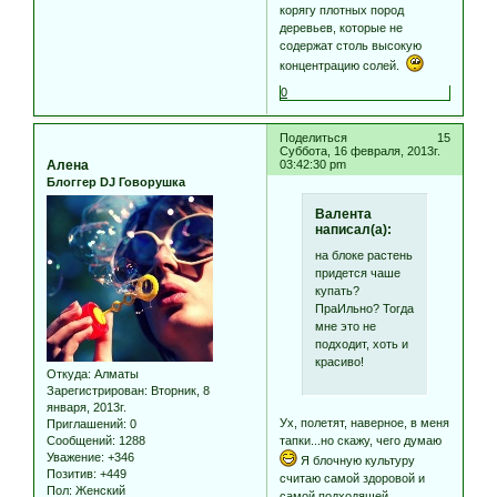
корягу плотных пород
деревьев, которые не
содержат столь высокую
концентрацию солей.
0
Поделиться
15
Суббота, 16 февраля, 2013г.
Алена
03:42:30 pm
Блоггер DJ Говорушка
Валента
написал(а):
на блоке растень
придется чаше
купать?
ПраИльно? Тогда
мне это не
подходит, хоть и
красиво!
Откуда:
Алматы
Зарегистрирован
: Вторник, 8
января, 2013г.
Ух, полетят, наверное, в меня
Приглашений:
0
тапки...но скажу, чего думаю
Сообщений:
1288
Уважение:
+346
Я блочную культуру
Позитив:
+449
считаю самой здоровой и
Пол:
Женский
самой подходящей