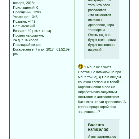
января, 2013г.
того, что блок
Приглашений:
0
развалится.
Сообщений:
1288
Это относится
Уважение:
+346
именно к
Позитив:
+449
древесине, кора
Пол:
Женский
то инертна.
Возраст:
49
[1976-12-13]
Опять же, она
Провел на форуме:
будет гнить, если
24 дня 16 часов
будет постоянно
Последний визит:
Воскресенье, 7 мая, 2017г. 01:52:09
влажной.
pm
У меня не сгниет...
Постоянно влажной-не про
меня точно)))) Но в общем-
конечно согласна с тобой.
Корзинки свои я все же
обрабатываю защитным
составом с антисептиком.
Как никак- голая древесина. А
коряги вроде корой еще
защищены...?
Валента
написал(а):
А вот картинка со