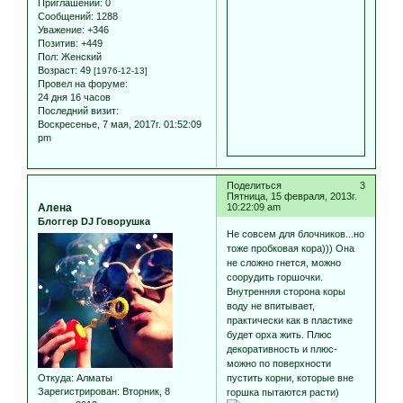
Приглашений:
0
Сообщений:
1288
Уважение:
+346
Позитив:
+449
Пол:
Женский
Возраст:
49
[1976-12-13]
Провел на форуме:
24 дня 16 часов
Последний визит:
Воскресенье, 7 мая, 2017г. 01:52:09
pm
Поделиться
3
Пятница, 15 февраля, 2013г.
Алена
10:22:09 am
Блоггер DJ Говорушка
Не совсем для блочников...но
тоже пробковая кора))) Она
не сложно гнется, можно
соорудить горшочки.
Внутренняя сторона коры
воду не впитывает,
практически как в пластике
будет орха жить. Плюс
декоративность и плюс-
можно по поверхности
Откуда:
Алматы
пустить корни, которые вне
Зарегистрирован
: Вторник, 8
горшка пытаются расти)