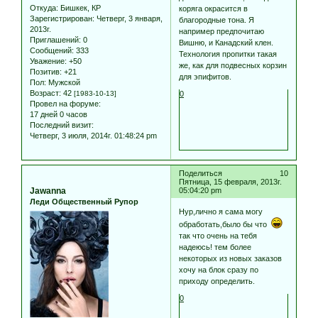
Откуда:
Бишкек, КР
коряга окрасится в
Зарегистрирован
: Четверг, 3 января,
благородные тона. Я
2013г.
например предпочитаю
Приглашений:
0
Вишню, и Канадский клен.
Сообщений:
333
Технология пропитки такая
Уважение:
+50
же, как для подвесных корзин
Позитив:
+21
для эпифитов.
Пол:
Мужской
Возраст:
42
[1983-10-13]
0
Провел на форуме:
17 дней 0 часов
Последний визит:
Четверг, 3 июля, 2014г. 01:48:24 pm
Поделиться
10
Пятница, 15 февраля, 2013г.
Jawanna
05:04:20 pm
Леди Общественный Рупор
Нур,лично я сама могу
обработать,было бы что
так что очень на тебя
надеюсь! тем более
некоторых из новых заказов
хочу на блок сразу по
приходу определить.
0