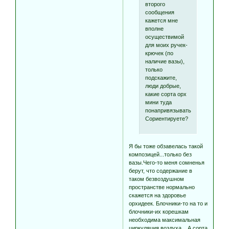
второго
сообщения
кажется мне
вполне
осуществимой
для моих ручек-
крючек (по
наличие вазы),
только
подскажите,
люди добрые,
какие сорта орх
мини туда
понапривязывать?
Сориентируете?
Я бы тоже обзавелась такой
композицей...только без
вазы.Чего-то меня сомненья
берут, что содержание в
таком безвоздушном
пространстве нормально
скажется на здоровье
орхидеек. Блочники-то на то и
блочники-их корешкам
необходима максимальная
циркуляция воздуха... А сорта