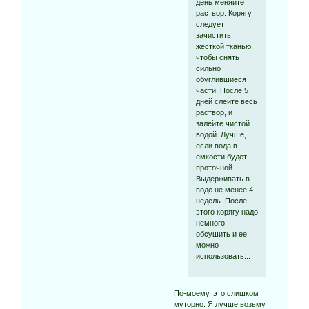
день меняйте
раствор. Корягу
следует
зачистить
жесткой тканью,
чтобы снять
сильно
обуглившиеся
части. После 5
дней слейте весь
раствор, и
залейте чистой
водой. Лучше,
если вода в
емкости будет
проточной.
Выдерживать в
воде не менее 4
недель. После
этого корягу надо
немного
обсушить и ее
можно
использовать...
По-моему, это слишком
муторно. Я лучше возьму