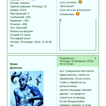
хочу уточнить
Откуда:
Алматы
бесплатно?
Зарегистрирован
: Пятница, 25
если так я бы взяла всего
января, 2013г.
Приглашений:
0
понемножку
Сообщений:
1051
0
Уважение:
+260
Позитив:
+400
Пол:
Женский
Провел на форуме:
16 дней 13 часов
Последний визит:
Четверг, 28 января, 2016г. 11:35:48
am
Поделиться
9
Пятница, 15 февраля, 2013г.
Немо
04:11:23 pm
Дружище
Ага. Совершенно бесплатно.
Единственное, коряги не
обработаны. Если хотите,
чтобы я обработал их
антисептиком,
препятствующим гниению
дерева - то придется
скинуться на биоцид.
В сам биоцид можно
добавить пигмент, и тогда