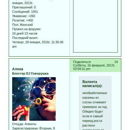
января, 2013г.
Приглашений:
0
Сообщений:
1051
Уважение:
+260
Позитив:
+400
Пол:
Женский
Провел на форуме:
16 дней 13 часов
Последний визит:
Четверг, 28 января, 2016г. 11:35:48
am
Поделиться
19
Суббота, 16 февраля, 2013г.
Алена
03:59:11 pm
Блоггер DJ Говорушка
Валента
написал(а):
необработанные
корзины из
сосны сгнивают
примерно за год.
Обидно будет
если в самый
период роста
Откуда:
Алматы
растюхи
Зарегистрирован
: Вторник, 8
пострадают от