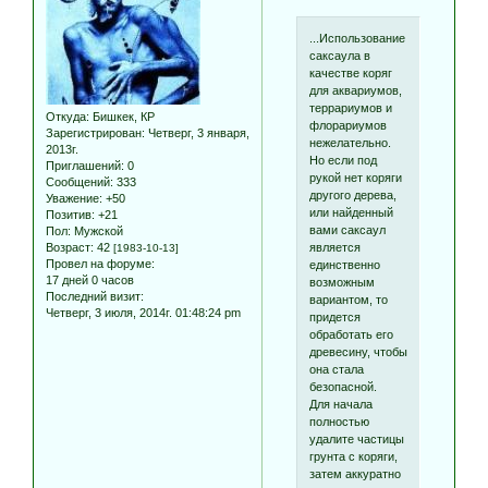
...Использование
саксаула в
качестве коряг
для аквариумов,
террариумов и
Откуда:
Бишкек, КР
флорариумов
Зарегистрирован
: Четверг, 3 января,
нежелательно.
2013г.
Но если под
Приглашений:
0
рукой нет коряги
Сообщений:
333
другого дерева,
Уважение:
+50
или найденный
Позитив:
+21
вами саксаул
Пол:
Мужской
является
Возраст:
42
[1983-10-13]
Провел на форуме:
единственно
17 дней 0 часов
возможным
Последний визит:
вариантом, то
Четверг, 3 июля, 2014г. 01:48:24 pm
придется
обработать его
древесину, чтобы
она стала
безопасной.
Для начала
полностью
удалите частицы
грунта с коряги,
затем аккуратно