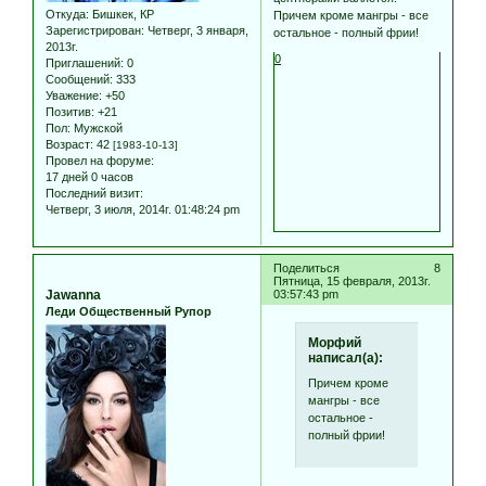
Откуда:
Бишкек, КР
Причем кроме мангры - все
Зарегистрирован
: Четверг, 3 января,
остальное - полный фрии!
2013г.
0
Приглашений:
0
Сообщений:
333
Уважение:
+50
Позитив:
+21
Пол:
Мужской
Возраст:
42
[1983-10-13]
Провел на форуме:
17 дней 0 часов
Последний визит:
Четверг, 3 июля, 2014г. 01:48:24 pm
Поделиться
8
Пятница, 15 февраля, 2013г.
Jawanna
03:57:43 pm
Леди Общественный Рупор
Морфий
написал(а):
Причем кроме
мангры - все
остальное -
полный фрии!