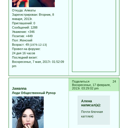
Откуда:
Алматы
Зарегистрирован
: Вторник, 8
января, 2013г.
Приглашений:
0
Сообщений:
1288
Уважение:
+346
Позитив:
+449
Пол:
Женский
Возраст:
49
[1976-12-13]
Провел на форуме:
24 дня 16 часов
Последний визит:
Воскресенье, 7 мая, 2017г. 01:52:09
pm
Поделиться
24
Воскресенье, 17 февраля,
Jawanna
2013г. 03:29:02 pm
Леди Общественный Рупор
Алена
написал(а):
Почти блочная
каттлея)