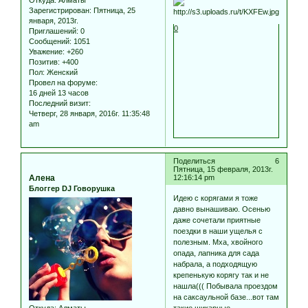
Откуда:
Алматы
Зарегистрирован
: Пятница, 25
января, 2013г.
0
Приглашений:
0
Сообщений:
1051
Уважение:
+260
Позитив:
+400
Пол:
Женский
Провел на форуме:
16 дней 13 часов
Последний визит:
Четверг, 28 января, 2016г. 11:35:48
am
Поделиться
6
Пятница, 15 февраля, 2013г.
Алена
12:16:14 pm
Блоггер DJ Говорушка
Идею с корягами я тоже
давно вынашиваю. Осенью
даже сочетали приятные
поездки в наши ущелья с
полезным. Мха, хвойного
опада, лапника для сада
набрала, а подходящую
крепенькую корягу так и не
нашла((( Побывала проездом
на саксаульной базе...вот там
Откуда:
Алматы
такие шикарные