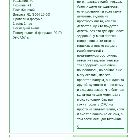
Уважение:
+0
него... дальше идей, никуда.
Позитив:
+1
Ален, я даже не удивлюсь,
Пол:
Женский
если корзинки ты тоже сама
Возраст:
61
[1964-10-09]
делаешь, видела на
Провел на форуме:
просторах инета, как это
1 день 1 час
делается, ну что придется
Последний визит:
делать, раз это для орх несет
Понедельник, 6 февраля, 2017г.
здоровье, у меня честно
09:07:57 am
говоря, все орхи стоят в
горшках и только ванды в
голой корневой в
подвешенном состоянии,
летом на садовом участке,
так содержать мне очень
понравилось, но сейчас я не
могу сказать, что это
нравится вандам, они одна за
другой куксятся и ... поэтому
и сделала вывод, что блочная
культура не для меня, раз в
моих условиях быстро
сохнут орхи с ОКС им
просто не хватает влаги, хотя
и висят в ванной (с окном), а
там влажность достаточная.
0