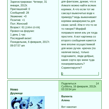
для фантазии, думаю, что в
Зарегистрирован
: Четверг, 31
января, 2013г.
Алмате можно найти всяких
Приглашений:
0
коряжек. А что если тот же
Сообщений:
28
саксаул вымочитьв воде к
Уважение:
+0
примеру? ведь вымачивают
Позитив:
+1
коряжки аквариумисты для
Пол:
Женский
своих затей. Или я что-то не
Возраст:
61
[1964-10-09]
то говорю? Морфий
Провел на форуме:
поправьте меня иль уж тогда
1 день 1 час
простите. А вот картинка со
Последний визит:
второго сообщения кажется
Понедельник, 6 февраля, 2017г.
мне вполне осуществимой
09:07:57 am
для моих ручек- крючек (по
наличие вазы), только
подскажите, люди добрые,
какие сорта орх мини туда
понапривязывать?
Сориентируете?
0
Поделиться
14
Суббота, 16 февраля, 2013г.
Немо
03:33:54 pm
Дружище
Валента
Алена
Вот накопал