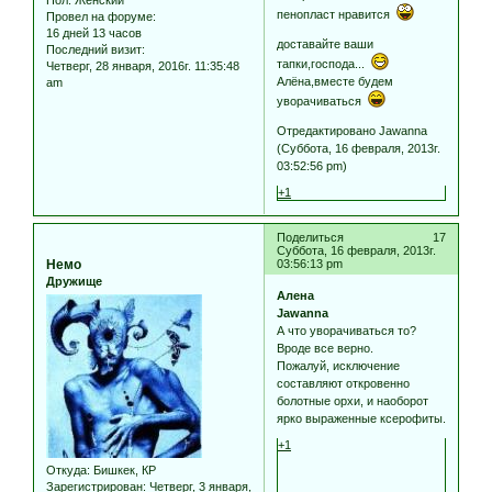
пенопласт нравится
Провел на форуме:
16 дней 13 часов
доставайте ваши
Последний визит:
тапки,господа...
Четверг, 28 января, 2016г. 11:35:48
Алёна,вместе будем
am
уворачиваться
Отредактировано Jawanna
(Суббота, 16 февраля, 2013г.
03:52:56 pm)
+1
Поделиться
17
Суббота, 16 февраля, 2013г.
Немо
03:56:13 pm
Дружище
Алена
Jawanna
А что уворачиваться то?
Вроде все верно.
Пожалуй, исключение
составляют откровенно
болотные орхи, и наоборот
ярко выраженные ксерофиты.
+1
Откуда:
Бишкек, КР
Зарегистрирован
: Четверг, 3 января,