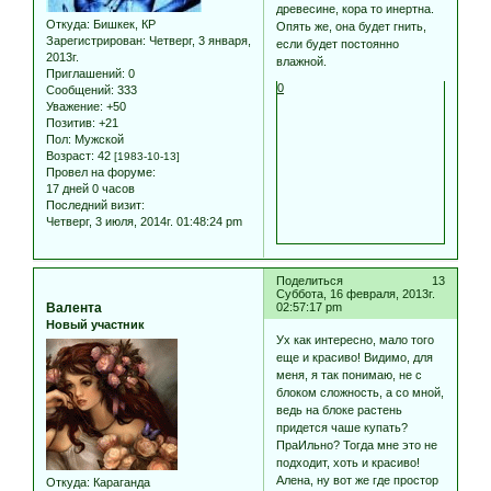
древесине, кора то инертна.
Откуда:
Бишкек, КР
Опять же, она будет гнить,
Зарегистрирован
: Четверг, 3 января,
если будет постоянно
2013г.
влажной.
Приглашений:
0
0
Сообщений:
333
Уважение:
+50
Позитив:
+21
Пол:
Мужской
Возраст:
42
[1983-10-13]
Провел на форуме:
17 дней 0 часов
Последний визит:
Четверг, 3 июля, 2014г. 01:48:24 pm
Поделиться
13
Суббота, 16 февраля, 2013г.
Валента
02:57:17 pm
Новый участник
Ух как интересно, мало того
еще и красиво! Видимо, для
меня, я так понимаю, не с
блоком сложность, а со мной,
ведь на блоке растень
придется чаше купать?
ПраИльно? Тогда мне это не
подходит, хоть и красиво!
Алена, ну вот же где простор
Откуда:
Караганда