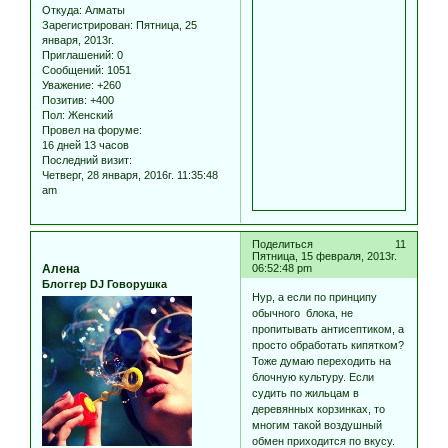
Откуда:
Алматы
Зарегистрирован
: Пятница, 25
января, 2013г.
Приглашений:
0
Сообщений:
1051
Уважение:
+260
Позитив:
+400
Пол:
Женский
Провел на форуме:
16 дней 13 часов
Последний визит:
Четверг, 28 января, 2016г. 11:35:48
am
Поделиться
11
Пятница, 15 февраля, 2013г.
Алена
06:52:48 pm
Блоггер DJ Говорушка
Нур, а если по принципу
обычного блока, не
пропитывать антисептиком, а
просто обработать кипятком?
Тоже думаю переходить на
блочную культуру. Если
судить по жильцам в
деревянных корзинках, то
многим такой воздушный
обмен приходится по вкусу.