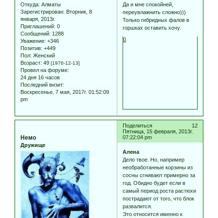
Откуда:
Алматы
Да и мне спокойней,
Зарегистрирован
: Вторник, 8
переувлажнить сложно)))
января, 2013г.
Только гибридных фалов в
Приглашений:
0
горшках оставить хочу.
Сообщений:
1288
0
Уважение:
+346
Позитив:
+449
Пол:
Женский
Возраст:
49
[1976-12-13]
Провел на форуме:
24 дня 16 часов
Последний визит:
Воскресенье, 7 мая, 2017г. 01:52:09
pm
Поделиться
12
Пятница, 15 февраля, 2013г.
Немо
07:22:04 pm
Дружище
Алена
Дело твое. Но, например
необработанные корзины из
сосны сгнивают примерно за
год. Обидно будет если в
самый период роста растюхи
пострадают от того, что блок
развалится.
Это относится именно к