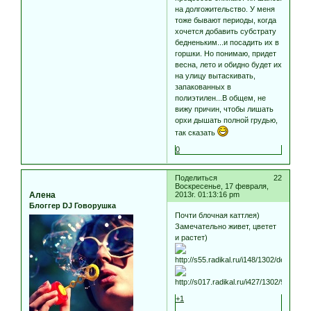
на долгожительство. У меня
тоже бывают периоды, когда
хочется добавить субстрату
бедненьким...и посадить их в
горшки. Но понимаю, придет
весна, лето и обидно будет их
на улицу вытаскивать,
запакованных в
полиэтилен...В общем, не
вижу причин, чтобы лишать
орхи дышать полной грудью,
так сказать
0
Поделиться
22
Воскресенье, 17 февраля,
Алена
2013г. 01:13:16 pm
Блоггер DJ Говорушка
Почти блочная каттлея)
Замечательно живет, цветет
и растет)
+1