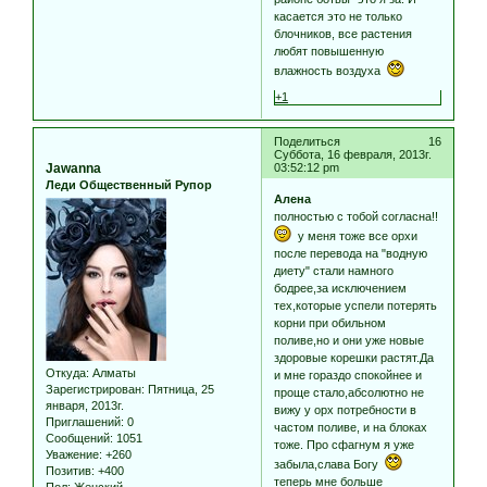
касается это не только
блочников, все растения
любят повышенную
влажность воздуха
+1
Поделиться
16
Суббота, 16 февраля, 2013г.
Jawanna
03:52:12 pm
Леди Общественный Рупор
Алена
полностью с тобой согласна!!
у меня тоже все орхи
после перевода на "водную
диету" стали намного
бодрее,за исключением
тех,которые успели потерять
корни при обильном
поливе,но и они уже новые
здоровые корешки растят.Да
Откуда:
Алматы
и мне гораздо спокойнее и
Зарегистрирован
: Пятница, 25
проще стало,абсолютно не
января, 2013г.
вижу у орх потребности в
Приглашений:
0
частом поливе, и на блоках
Сообщений:
1051
тоже. Про сфагнум я уже
Уважение:
+260
забыла,слава Богу
Позитив:
+400
теперь мне больше
Пол:
Женский