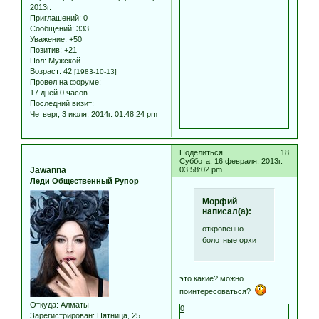
2013г.
Приглашений:
0
Сообщений:
333
Уважение:
+50
Позитив:
+21
Пол:
Мужской
Возраст:
42
[1983-10-13]
Провел на форуме:
17 дней 0 часов
Последний визит:
Четверг, 3 июля, 2014г. 01:48:24 pm
Поделиться
18
Суббота, 16 февраля, 2013г.
Jawanna
03:58:02 pm
Леди Общественный Рупор
Морфий
написал(а):
откровенно
болотные орхи
это какие? можно
поинтересоваться?
Откуда:
Алматы
0
Зарегистрирован
: Пятница, 25