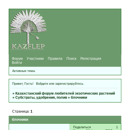
Форум
Участники
Правила
Поиск
Регистрация
Войти
Активные темы
Привет, Гость!
Войдите
или
зарегистрируйтесь
.
»
Казахстанский форум любителей экзотических растений
»
Субстраты, удобрения, полив
»
блочники
Страница:
1
блочники
Поделиться
1