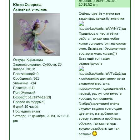
Вторник, 2 июля, 2013г.
Юлия Ошерова
10:18:52 am
Активный участник
Сейчас цветёт у меня вот
такая красавица бугенвилия
Пришлось отнести её на
работу, так как она любит
яркое солнце-стоит на южном
окне. Вызывает бесконечные
восторги моих коллег)))
Есть ещё вот такая
Откуда:
Караганда
разновидность
Зарегистрирован
: Суббота, 26
января, 2013г.
Приглашений:
0
Сообщений:
361
к сожалению для меня- из-за
Уважение:
+34
экономии места на
Позитив:
+111
подоконниках подсадила её к
Пол:
Женский
первой, растут они вместе
Возраст:
51
[1974-11-13]
хорошо, но процвела
Провел на форуме:
Глабра(сиреневая) очень
6 дней 10 часов
скудно- выдала всего один
Последний визит:
цветочек, и в добавок ко
Четверг, 17 декабря, 2015г. 07:03:11
всему возникла проблема
pm
обрезки, так как теперь
трудно разобрать где чья
веточка