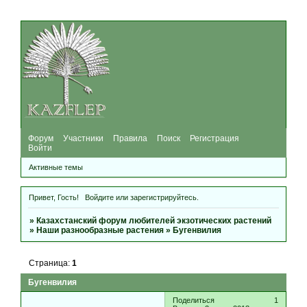
Форум
Участники
Правила
Поиск
Регистрация
Войти
Активные темы
Привет, Гость!
Войдите
или
зарегистрируйтесь
.
»
Казахстанский форум любителей экзотических растений
»
Наши разнообразные растения
»
Бугенвилия
Страница:
1
Бугенвилия
Поделиться
1