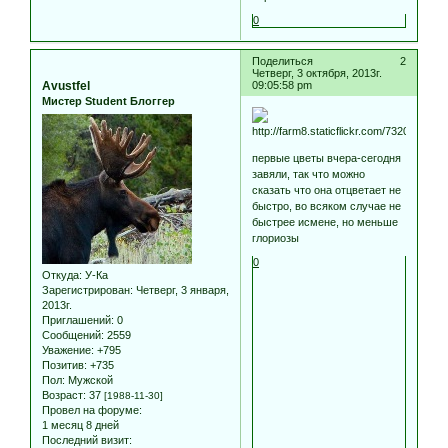
0
Поделиться
2
Четверг, 3 октября, 2013г.
Avustfel
09:05:58 pm
Мистер Student Блоггер
первые цветы вчера-сегодня
завяли, так что можно
сказать что она отцветает не
быстро, во всяком случае не
быстрее исмене, но меньше
глориозы
0
Откуда:
У-Ка
Зарегистрирован
: Четверг, 3 января,
2013г.
Приглашений:
0
Сообщений:
2559
Уважение:
+795
Позитив:
+735
Пол:
Мужской
Возраст:
37
[1988-11-30]
Провел на форуме:
1 месяц 8 дней
Последний визит: