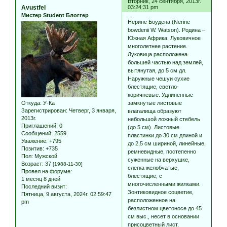
Вторник, 24 сентября, 2013г.
Avustfel
03:24:31 pm
Мистер Student Блоггер
Нерине Боудена (Nerine
bowdenii W. Watson). Родина –
Южная Африка. Луковичное
многолетнее растение.
Луковица расположена
большей частью над землей,
вытянутая, до 5 см дл.
Наружные чешуи сухие
блестящие, светло-
коричневые. Удлиненные
Откуда:
У-Ка
замкнутые листовые
Зарегистрирован
: Четверг, 3 января,
влагалища образуют
2013г.
небольшой ложный стебель
Приглашений:
0
(до 5 см). Листовые
Сообщений:
2559
пластинки до 30 см длиной и
Уважение:
+795
до 2,5 см шириной, линейные,
Позитив:
+735
ремневидные, постепенно
Пол:
Мужской
суженные на верхушке,
Возраст:
37
[1988-11-30]
слегка желобчатые,
Провел на форуме:
блестящие, с
1 месяц 8 дней
многочисленными жилками.
Последний визит:
Зонтиковидное соцветие,
Пятница, 9 августа, 2024г. 02:59:47
расположенное на
pm
безлистном цветоносе до 45
см выс., несет в основании
присоцветный лист,