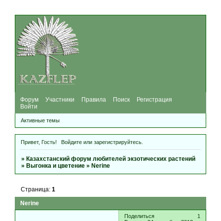
Форум
Участники
Правила
Поиск
Регистрация
Войти
Активные темы
Привет, Гость!
Войдите
или
зарегистрируйтесь
.
»
Казахстанский форум любителей экзотических растений
»
Выгонка и цветение
»
Nerine
Страница:
1
Nerine
Поделиться
1