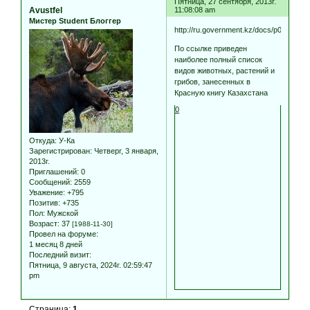
Пятница, 27 сентября, 2013г.
Avustfel
11:08:08 am
Мистер Student Блоггер
http://ru.government.kz/docs/p061034~
По ссылке приведен
наиболее полный список
видов животных, растений и
грибов, занесенных в
Красную книгу Казахстана
0
Откуда:
У-Ка
Зарегистрирован
: Четверг, 3 января,
2013г.
Приглашений:
0
Сообщений:
2559
Уважение:
+795
Позитив:
+735
Пол:
Мужской
Возраст:
37
[1988-11-30]
Провел на форуме:
1 месяц 8 дней
Последний визит:
Пятница, 9 августа, 2024г. 02:59:47
pm
Страница:
1