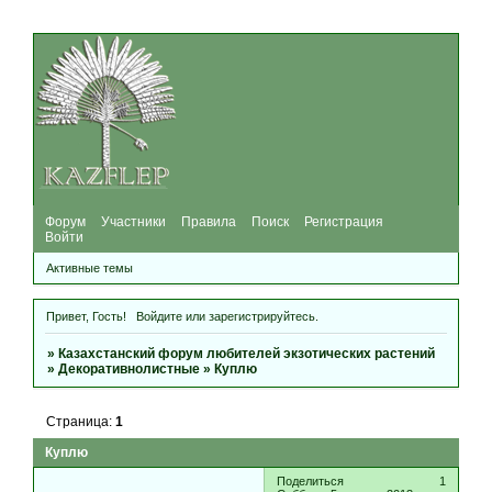
Форум
Участники
Правила
Поиск
Регистрация
Войти
Активные темы
Привет, Гость!
Войдите
или
зарегистрируйтесь
.
»
Казахстанский форум любителей экзотических растений
»
Декоративнолистные
»
Куплю
Страница:
1
Куплю
Поделиться
1