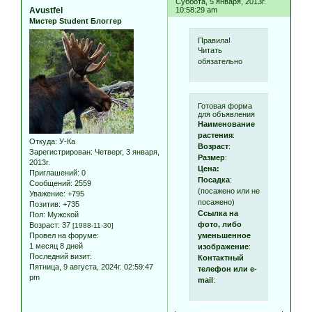
Суббота, 5 января, 2013г.
Avustfel
10:58:29 am
Мистер Student Блоггер
Правила!
Читать
обязательно
Готовая форма
для объявления
Наименование
растения
:
Откуда:
У-Ка
Возраст
:
Зарегистрирован
: Четверг, 3 января,
Размер
:
2013г.
Цена:
Приглашений:
0
Посадка
:
Сообщений:
2559
(посажено или не
Уважение:
+795
посажено)
Позитив:
+735
Ссылка на
Пол:
Мужской
фото, либо
Возраст:
37
[1988-11-30]
уменьшенное
Провел на форуме:
1 месяц 8 дней
изображение
:
Последний визит:
Контактный
Пятница, 9 августа, 2024г. 02:59:47
телефон или e-
pm
mail
: