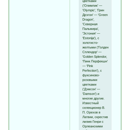
цветками
('Олимпик' —
'Olympic', 'Грин
Дрэгон' — 'Green
Dragon',
'Северная
Пальмира',
'Эстония' —
'Estonija'), с
золотисто-
желтыми ('Голден
Сплендор' —
'Golden Splendor,
'Пинк Перфекшн'
— 'Pink
Perfection'), с
фуксиново-
розовыми
цветками
('Дэмсон' —
'Damson') и
многие другие.
Известный
селекционер В.
П. Орехов в
Латвии, скрестив
лилию Генри с
Орлеанскими