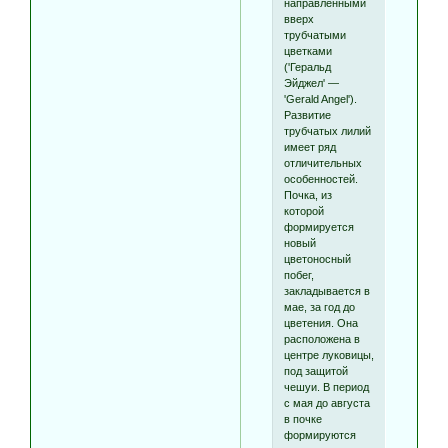
направленными
вверх
трубчатыми
цветками
('Геральд
Эйджел' —
'Gerald Angel').
Развитие
трубчатых лилий
имеет ряд
отличительных
особенностей.
Почка, из
которой
формируется
новый
цветоносный
побег,
закладывается в
мае, за год до
цветения. Она
расположена в
центре луковицы,
под защитой
чешуи. В период
с мая до августа
в почке
формируются