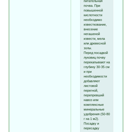
питательная
почва. При
повышенной
кислотности
необходимо
известкование,
внесение
негашеной
извести, мела
или древесной
золы.
Перед посадкой
луковиц почву
перекапывают на
глубину 30-35 см
и при
необходимости
добавляют
листовой
перегной,
перепревший
навоз или
комплексные
минеральные
удобрения (50-80
г на 1 м2).
Посадку и
пересадку