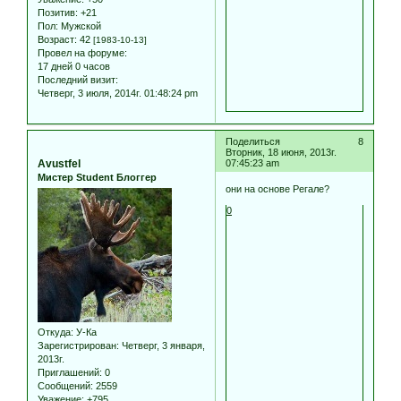
Позитив:
+21
Пол:
Мужской
Возраст:
42
[1983-10-13]
Провел на форуме:
17 дней 0 часов
Последний визит:
Четверг, 3 июля, 2014г. 01:48:24 pm
Поделиться
8
Вторник, 18 июня, 2013г.
Avustfel
07:45:23 am
Мистер Student Блоггер
они на основе Регале?
0
Откуда:
У-Ка
Зарегистрирован
: Четверг, 3 января,
2013г.
Приглашений:
0
Сообщений:
2559
Уважение:
+795