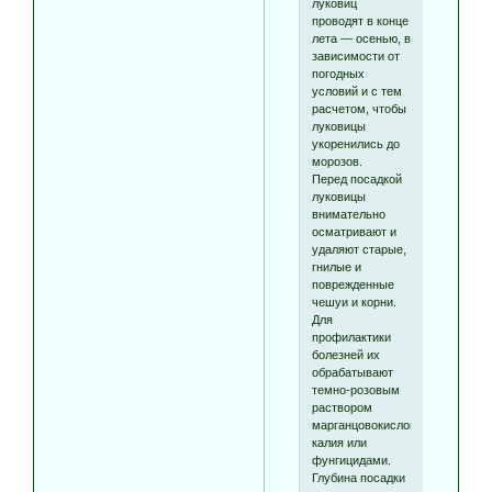
луковиц
проводят в конце
лета — осенью, в
зависимости от
погодных
условий и с тем
расчетом, чтобы
луковицы
укоренились до
морозов.
Перед посадкой
луковицы
внимательно
осматривают и
удаляют старые,
гнилые и
поврежденные
чешуи и корни.
Для
профилактики
болезней их
обрабатывают
темно-розовым
раствором
марганцовокислого
калия или
фунгицидами.
Глубина посадки