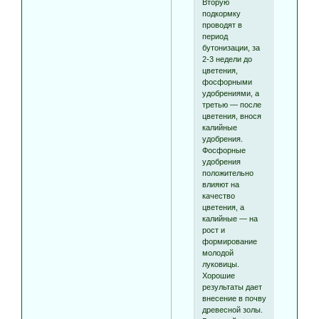
Вторую
подкормку
проводят в
период
бутонизации, за
2-3 недели до
цветения,
фосфорными
удобрениями, а
третью — после
цветения, внося
калийные
удобрения.
Фосфорные
удобрения
положительно
влияют на
качество
цветения, а
калийные — на
рост и
формирование
молодой
луковицы.
Хорошие
результаты дает
внесение в почву
древесной золы.