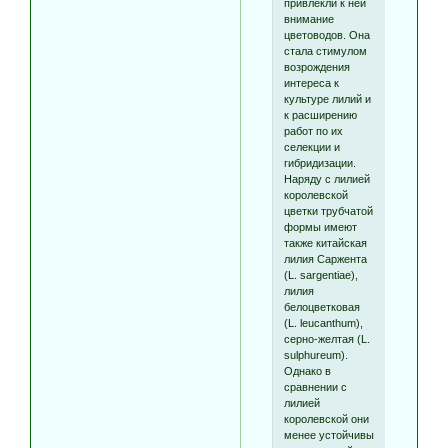
привлекли к ней
внимание
цветоводов. Она
стала стимулом
возрождения
интереса к
культуре лилий и
к расширению
работ по их
селекции и
гибридизации.
Наряду с лилией
королевской
цветки трубчатой
формы имеют
также китайская
лилия Саржента
(L. sargentiae),
лилия
белоцветковая
(L. leucanthum),
серно-желтая (L.
sulphureum).
Однако в
сравнении с
лилией
королевской они
менее устойчивы