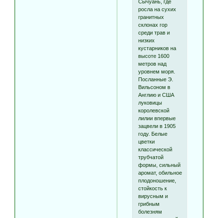
Сычуань, где
росла на сухих
гранитных
склонах гор
среди трав и
низких
кустарников на
высоте 1600
метров над
уровнем моря.
Посланные Э.
Вильсоном в
Англию и США
луковицы
королевской
лилии впервые
зацвели в 1905
году. Белые
цветки
классической
трубчатой
формы, сильный
аромат, обильное
плодоношение,
стойкость к
вирусным и
грибным
болезням