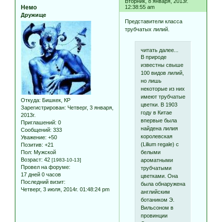
Вторник, 8 января, 2013г.
Немо
12:38:55 am
Дружище
Представители класса
трубчатых лилий.
читать далее...
В природе
известны свыше
100 видов лилий,
но лишь
некоторые из них
имеют трубчатые
Откуда:
Бишкек, КР
цветки. В 1903
Зарегистрирован
: Четверг, 3 января,
году в Китае
2013г.
впервые была
Приглашений:
0
найдена лилия
Сообщений:
333
королевская
Уважение:
+50
(Lilium regale) с
Позитив:
+21
белыми
Пол:
Мужской
Возраст:
42
ароматными
[1983-10-13]
Провел на форуме:
трубчатыми
17 дней 0 часов
цветками. Она
Последний визит:
была обнаружена
Четверг, 3 июля, 2014г. 01:48:24 pm
английским
ботаником Э.
Вильсоном в
провинции