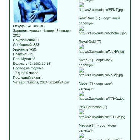
Row Rauc (T) - сорт моей
селекции
Откуда:
Бишкек, КР
Зарегистрирован
: Четверг, 3 января,
2013г.
Приглашений:
0
Royal Gold (T)
Сообщений:
333
Уважение:
+50
Позитив:
+21
Пол:
Мужской
Nivea (T) - сорт моей
Возраст:
42
[1983-10-13]
селекции
Провел на форуме:
17 дней 0 часов
Последний визит:
Четверг, 3 июля, 2014г. 01:48:24 pm
Niobe (T) - сорт моей
селекции
Pink Perfection (T)
Medusa (T) - сорт моей
селекции