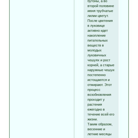
бутоны, а во
второй половине
июня трубчатые
лилии цветут.
После цветения
в луковице
активно идет
накопление
питательных
веществ в
молодых
луковичных
чешуях и рост
корней, а старые
наружные чешуи
постепенно
истощаются и
отмирают. Этот
процесс
возобновления
проходит у
растения
ежегодно в
течение всей его
жизни.
Таким образом,
весенние и
летние месяцы