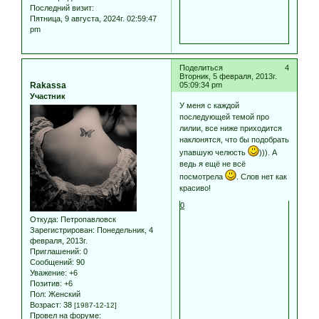
Последний визит:
Пятница, 9 августа, 2024г. 02:59:47
pm
Поделиться
4
Вторник, 5 февраля, 2013г.
Rakassa
05:09:34 pm
Участник
У меня с каждой
последующей темой про
лилии, все ниже приходится
наклонятся, что бы подобрать
упавшую челюсть
))). А
ведь я ещё не всё
посмотрела
. Слов нет как
красиво!
0
Откуда:
Петропавловск
Зарегистрирован
: Понедельник, 4
февраля, 2013г.
Приглашений:
0
Сообщений:
90
Уважение:
+6
Позитив:
+6
Пол:
Женский
Возраст:
38
[1987-12-12]
Провел на форуме: