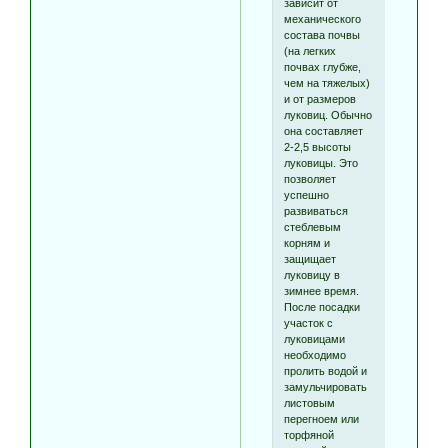
зависит от
механического
состава почвы
(на легких
почвах глубже,
чем на тяжелых)
и от размеров
луковиц. Обычно
она составляет
2-2,5 высоты
луковицы. Это
позволяет
успешно
развиваться
стеблевым
корням и
защищает
луковицу в
зимнее время.
После посадки
участок с
луковицами
необходимо
пролить водой и
замульчировать
листовым
перегноем или
торфяной