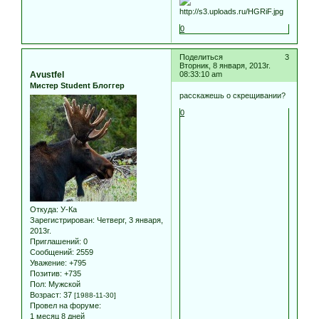
0
Поделиться
3
Вторник, 8 января, 2013г.
Avustfel
08:33:10 am
Мистер Student Блоггер
расскажешь о скрещивании?
0
Откуда:
У-Ка
Зарегистрирован
: Четверг, 3 января,
2013г.
Приглашений:
0
Сообщений:
2559
Уважение:
+795
Позитив:
+735
Пол:
Мужской
Возраст:
37
[1988-11-30]
Провел на форуме:
1 месяц 8 дней