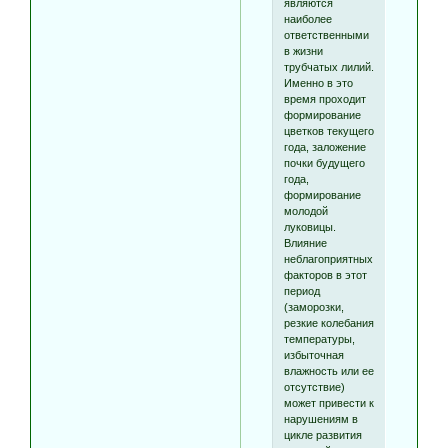
являются
наиболее
ответственными
в жизни
трубчатых лилий.
Именно в это
время проходит
формирование
цветков текущего
года, заложение
почки будущего
года,
формирование
молодой
луковицы.
Влияние
неблагоприятных
факторов в этот
период
(заморозки,
резкие колебания
температуры,
избыточная
влажность или ее
отсутствие)
может привести к
нарушениям в
цикле развития