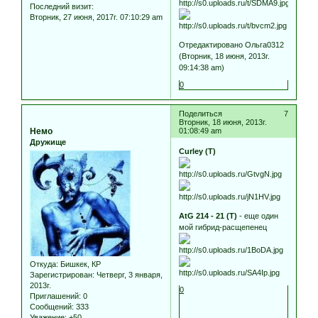
Последний визит:
Вторник, 27 июня, 2017г. 07:10:29 am
Отредактировано Ольга0312
(Вторник, 18 июня, 2013г.
09:14:38 am)
0
Поделиться
7
Вторник, 18 июня, 2013г.
Немо
01:08:49 am
Дружище
Curley (T)
AtG 214 - 21 (T)
- еще один
мой гибрид-расщепенец
Откуда:
Бишкек, КР
Зарегистрирован
: Четверг, 3 января,
2013г.
0
Приглашений:
0
Сообщений:
333
Уважение:
+50