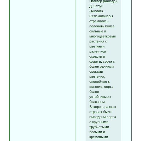
Палмер (Канада),
Д. Стоун
(Англия).
Селекционеры
стремились
получить более
сильные и
многоцветковые
растения с
цветками
различной
окраски и
формы, сорта с
более ранними
сроками
цветения,
способные к
выгонке, сорта
более
устойчивые к
болезням.
Вскоре в разных
странах были
выведены сорта
с крупными
трубчатыми
белыми и
кремовыми