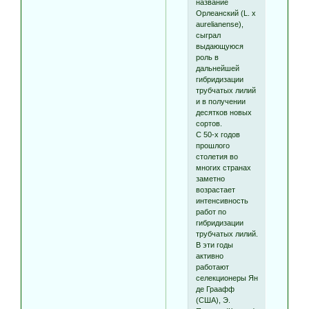
название
Орлеанский (L. x
aurelianense),
сыграл
выдающуюся
роль в
дальнейшей
гибридизации
трубчатых лилий
и в получении
десятков новых
сортов.
С 50-х годов
прошлого
столетия во
многих странах
заметно
возрастает
интенсивность
работ по
гибридизации
трубчатых лилий.
В эти годы
активно
работают
селекционеры Ян
де Граафф
(США), Э.