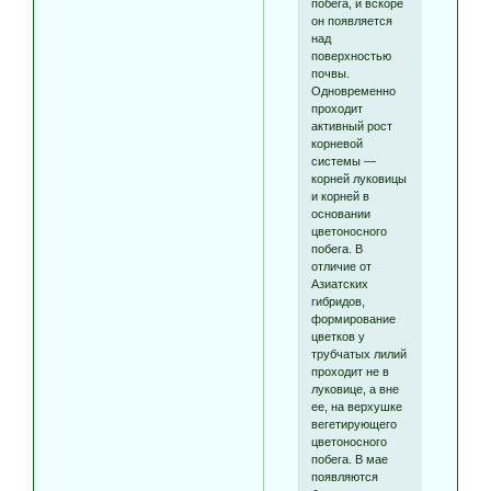
побега, и вскоре
он появляется
над
поверхностью
почвы.
Одновременно
проходит
активный рост
корневой
системы —
корней луковицы
и корней в
основании
цветоносного
побега. В
отличие от
Азиатских
гибридов,
формирование
цветков у
трубчатых лилий
проходит не в
луковице, а вне
ее, на верхушке
вегетирующего
цветоносного
побега. В мае
появляются