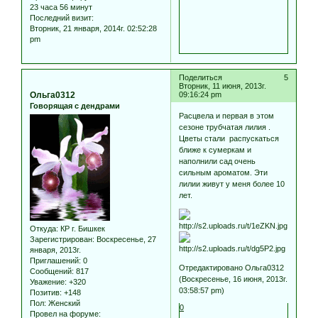
23 часа 56 минут
Последний визит:
Вторник, 21 января, 2014г. 02:52:28
pm
Поделиться
5
Вторник, 11 июня, 2013г.
Ольга0312
09:16:24 pm
Говорящая с дендрами
Расцвела и первая в этом
сезоне трубчатая лилия .
Цветы стали распускаться
ближе к сумеркам и
наполнили сад очень
сильным ароматом. Эти
лилии живут у меня более 10
лет.
Откуда:
КР г. Бишкек
Зарегистрирован
: Воскресенье, 27
января, 2013г.
Приглашений:
0
Отредактировано Ольга0312
Сообщений:
817
(Воскресенье, 16 июня, 2013г.
Уважение:
+320
03:58:57 pm)
Позитив:
+148
Пол:
Женский
0
Провел на форуме: