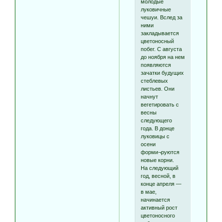
молодые
луковичные
чешуи. Вслед за
ними
закладывается
цветоносный
побег. С августа
до ноября на нем
появляются
зачатки будущих
стеблевых
листьев. Они
начнут
вегетировать с
весны
следующего
года. В донце
луковицы с
осени
форми¬руются
новые корни.
На следующий
год, весной, в
конце апреля —
в мае,
начинается
активный рост
цветоносного