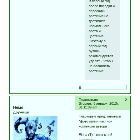
В первый год
после посадки и
пересадки
растения не
достигают
нормального
роста и
цветения.
Поэтому в
первый год
бутоны
рекомендуется
удалять, чтобы
не ослаблять
растения.
0
Поделиться
2
Вторник, 8 января, 2013г.
Немо
01:11:09 am
Дружище
Некоторые представители
*фото лилий частной
коллекции автора
Elena (T) - сорт моей
селекции