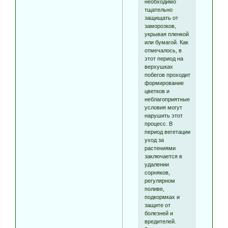
необходимо
тщательно
защищать от
заморозков,
укрывая пленкой
или бумагой. Как
отмечалось, в
этот период на
верхушках
побегов проходит
формирование
цветков и
неблагоприятные
условия могут
нарушить этот
процесс. В
период вегетации
уход за
растениями
заключается в
удалении
сорняков,
регулярном
поливе,
подкормках и
защите от
болезней и
вредителей.