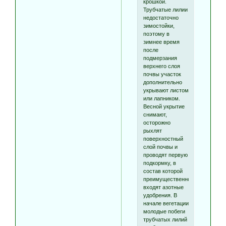
крошкой.
Трубчатые лилии
недостаточно
зимостойки,
поэтому в
зимнее время
после
подмерзания
верхнего слоя
почвы участок
дополнительно
укрывают листом
или лапником.
Весной укрытие
снимают,
осторожно
рыхлят
поверхностный
слой почвы и
проводят первую
подкормку, в
состав которой
преимущественно
входят азотные
удобрения. В
начале вегетации
молодые побеги
трубчатых лилий