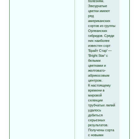
болезням.
Звездчатые
цветки имеют
ряд
американских
сортов из группы
Орлеанских
гибридов. Среди
них наиболее
известен сорт
'Брайт Стар' —
'Bright Star' с
белыми
цветками и
желтовато-
абрикосовым
центром.
К настоящему
времени в
мировой
селекции
трубчатых лилий
удалось
добиться
серьезных
результатов.
Получены сорта
с новыми