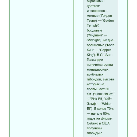
окрасками
цветков:
интенсивно-
желтые ('Голден
Темпл' — 'Golden
Temple'),
бордовые
('Миднайт' —
'Midnight'), медно-
оранжевые ('Копэ
Кинг' — 'Copper
King'). В США и
Голландии
получена группа
миниатюрных
трубчатых
гибридов, высота
которых не
превышает 30
см. ('Пинк Эльф'
—'Pink Elf, 'Уайт
Эльф' — 'White
Elf'). В конце 70-х
— начале 80-х
годов на фирме
Себеко в США
получены
гибриды с