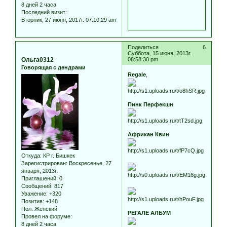
8 дней 2 часа
Последний визит:
Вторник, 27 июня, 2017г. 07:10:29 am
Поделиться
6
Суббота, 15 июня, 2013г.
Ольга0312
08:58:30 pm
Говорящая с дендрами
Regale
,
Пинк Перфекшн
Африкан Квин
,
Откуда:
КР г. Бишкек
Зарегистрирован
: Воскресенье, 27
января, 2013г.
Приглашений:
0
Сообщений:
817
Уважение:
+320
Позитив:
+148
Пол:
Женский
РЕГАЛЕ АЛБУМ
Провел на форуме:
8 дней 2 часа