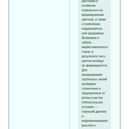
растений и
особенно
отразиться на
формировании
цветков, а также
к появлению
недоразвитых
или уродливых.
Возможна и
гибель
меристематической
ткани, в
результате чего
цветки вообще
не формируются.
Для
выращивания
трубчатых лилий
выбирают
солнечные и
защищенные от
ветра участки.
Обязательное
условие —
хороший дренаж
и
водопроницаемая,
рыхлая и