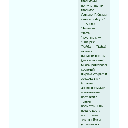
гибридами,
получил группу
гибридов
Латгале. Гибриды
Латгале ('Асуне'
— 'Asune',
'Найво' —
'Naiva',
'Крустпилс' —
'Crustpils',
'Райба' — 'Raiba')
отличаются
сильным ростом
(до 2 м высоты),
многоцветковостью
соцветий,
широко¬открытыми,
звездчатыми
белыми,
абрикосовыми и
оранжевыми
цветками с
тонким
ароматом. Они
поздно цветут,
достаточно
зимостойки и
устойчивы к