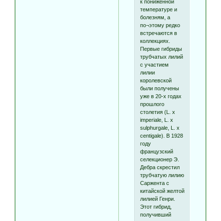
к пониженной
температуре и
болезням, а
по¬этому редко
встречаются в
коллекциях.
Первые гибриды
трубчатых лилий
с участием
лилии
королевской
были получены
уже в 20-х годах
прошлого
столетия (L. x
imperiale, L. x
sulphurgale, L. x
centigale). В 1928
году
французский
селекционер Э.
Дебра скрестил
трубчатую лилию
Саржента с
китайской желтой
лилией Генри.
Этот гибрид,
получивший