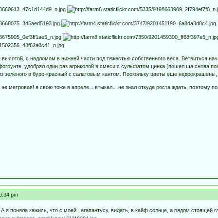
а высотой, с надломом в нижней части под тяжестью собственного веса. Ветвиться нач
рфогрунте, удобрял один раз агриколой в смеси с сульфатом цинка (пошел ща снова по
из зеленого в буро-красный с салатовым кантом. Поскольку цветы еще недоокрашены,
 не метровая! я свою тоже в апреле... втыкал... не знал откуда роста ждать, поэтому
09:34 pm
! А я поняла кажись, что с моей...агапантусу, видать, в кайф солнце, а рядом стоящей