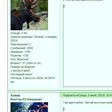
0
Откуда:
У-Ка
Зарегистрирован
: Четверг, 3 января,
2013г.
Приглашений:
0
Сообщений:
2559
Уважение:
+795
Позитив:
+735
Пол:
Мужской
Возраст:
37
[1988-11-30]
Провел на форуме:
1 месяц 8 дней
Последний визит:
Пятница, 9 августа, 2024г. 02:59:47
pm
Алена
Поделиться
Среда, 3 июля, 2013г. 10:
Блоггер DJ Говорушка
Там два клубня. Третий росточек появ
0