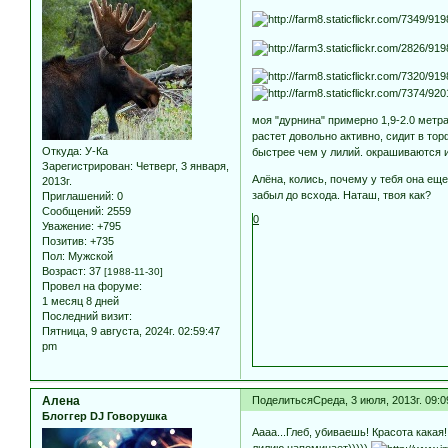
моя "дурнина" примерно 1,9-2.0 метр
растет довольно активно, сидит в то
Откуда:
У-Ка
быстрее чем у лилий. окрашиваются 
Зарегистрирован
: Четверг, 3 января,
Алёна, колись, почему у тебя она еще
2013г.
забыл до всхода. Наташ, твоя как?
Приглашений:
0
Сообщений:
2559
0
Уважение:
+795
Позитив:
+735
Пол:
Мужской
Возраст:
37
[1988-11-30]
Провел на форуме:
1 месяц 8 дней
Последний визит:
Пятница, 9 августа, 2024г. 02:59:47
pm
Алена
Поделиться
Среда, 3 июля, 2013г. 09:
Блоггер DJ Говорушка
Аааа...Глеб, убиваешь! Красота какая
лилию напоминает)))))