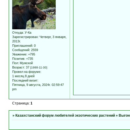
Откуда:
У-Ка
Зарегистрирован
: Четверг, 3 января,
2013г.
Приглашений:
0
Сообщений:
2559
Уважение:
+795
Позитив:
+735
Пол:
Мужской
Возраст:
37
[1988-11-30]
Провел на форуме:
1 месяц 8 дней
Последний визит:
Пятница, 9 августа, 2024г. 02:59:47
pm
Страница:
1
»
Казахстанский форум любителей экзотических растений
»
Выгон