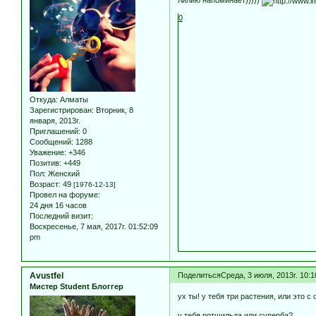
0
Откуда:
Алматы
Зарегистрирован
: Вторник, 8
января, 2013г.
Приглашений:
0
Сообщений:
1288
Уважение:
+346
Позитив:
+449
Пол:
Женский
Возраст:
49
[1976-12-13]
Провел на форуме:
24 дня 16 часов
Последний визит:
Воскресенье, 7 мая, 2017г. 01:52:09
pm
Avustfel
Поделиться
Среда, 3 июля, 2013г. 10:1
Мистер Student Блоггер
ух ты! у тебя три растения, или это 
у тебя ротшильда или суперба?