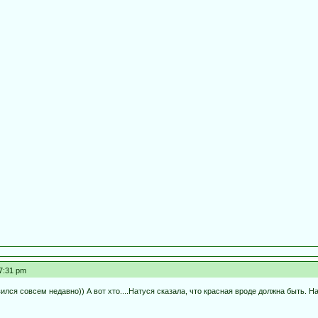
47:31 pm
ился совсем недавно)) А вот хто....Натуся сказала, что красная вроде должна быть. Н