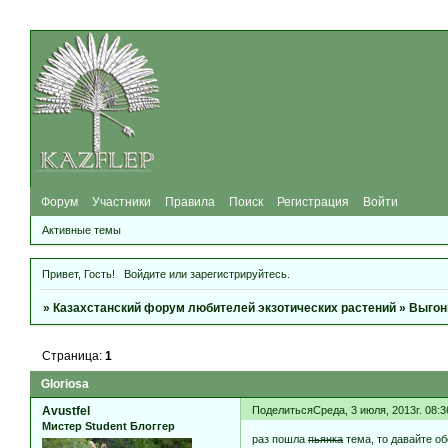
Форум
Участники
Правила
Поиск
Регистрация
Войти
Активные темы
Привет, Гость!
Войдите
или
зарегистрируйтесь
.
»
Казахстанский форум любителей экзотических растений
»
Выгон
Страница:
1
Gloriosa
Avustfel
Поделиться
Среда, 3 июля, 2013г. 08:
Мистер Student Блоггер
раз пошла
пьянка
тема, то давайте об