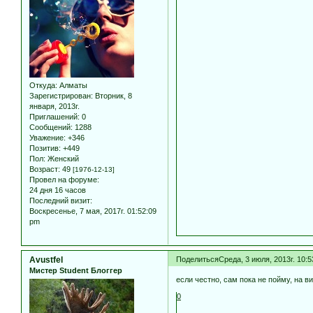
Откуда:
Алматы
Зарегистрирован
: Вторник, 8
января, 2013г.
Приглашений:
0
Сообщений:
1288
Уважение:
+346
Позитив:
+449
Пол:
Женский
Возраст:
49
[1976-12-13]
Провел на форуме:
24 дня 16 часов
Последний визит:
Воскресенье, 7 мая, 2017г. 01:52:09
pm
Avustfel
Поделиться
Среда, 3 июля, 2013г. 10:
Мистер Student Блоггер
если честно, сам пока не пойму, на 
0