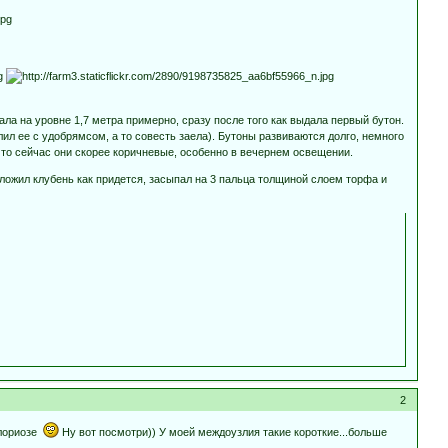
ала на уровне 1,7 метра примерно, сразу после того как выдала первый бутон.
лил ее с удобрямсом, а то совесть заела). Бутоны развиваются долго, немного
 то сейчас они скорее коричневые, особенно в вечернем освещении.
 положил клубень как придется, засыпал на 3 пальца толщиной слоем торфа и
2
 глориозе
Ну вот посмотри)) У моей междоузлия такие короткие...больше