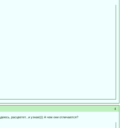
4
адеюсь, расцветет...и узнаю))) А чем они отличаются?