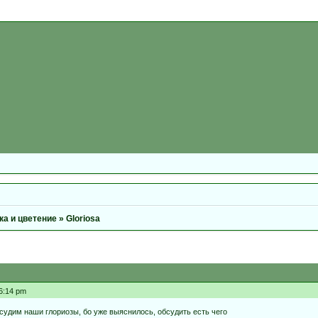
ка и цветение
»
Gloriosa
36:14 pm
судим наши глориозы, бо уже выяснилось, обсудить есть чего