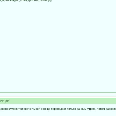
0:11 pm
с одного клубня три роста? моей солнце перепадает только ранним утром, потом рассея