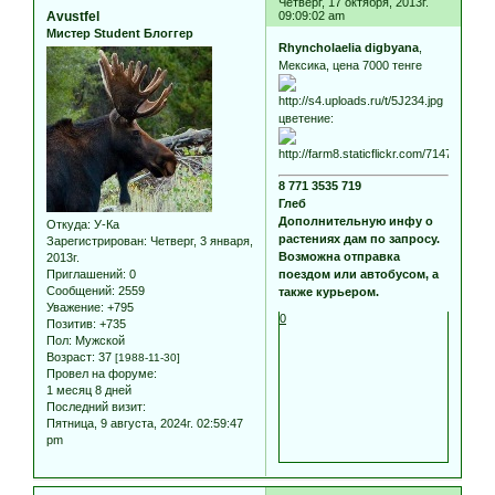
Четверг, 17 октября, 2013г.
Avustfel
09:09:02 am
Мистер Student Блоггер
Rhyncholaelia digbyana
,
Мексика, цена 7000 тенге
цветение:
8 771 3535 719
Глеб
Дополнительную инфу о
Откуда:
У-Ка
растениях дам по запросу.
Зарегистрирован
: Четверг, 3 января,
Возможна отправка
2013г.
Приглашений:
0
поездом или автобусом, а
Сообщений:
2559
также курьером.
Уважение:
+795
0
Позитив:
+735
Пол:
Мужской
Возраст:
37
[1988-11-30]
Провел на форуме:
1 месяц 8 дней
Последний визит:
Пятница, 9 августа, 2024г. 02:59:47
pm