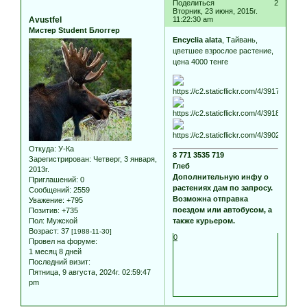
Поделиться
2
Вторник, 23 июня, 2015г.
Avustfel
11:22:30 am
Мистер Student Блоггер
Encyclia alata
, Тайвань,
цветшее взрослое растение,
цена 4000 тенге
Откуда:
У-Ка
8 771 3535 719
Зарегистрирован
: Четверг, 3 января,
Глеб
2013г.
Дополнительную инфу о
Приглашений:
0
растениях дам по запросу.
Сообщений:
2559
Возможна отправка
Уважение:
+795
поездом или автобусом, а
Позитив:
+735
также курьером.
Пол:
Мужской
Возраст:
37
[1988-11-30]
0
Провел на форуме:
1 месяц 8 дней
Последний визит:
Пятница, 9 августа, 2024г. 02:59:47
pm