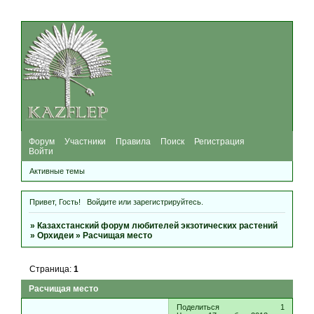
Форум
Участники
Правила
Поиск
Регистрация
Войти
Активные темы
Привет, Гость!
Войдите
или
зарегистрируйтесь
.
»
Казахстанский форум любителей экзотических растений
»
Орхидеи
»
Расчищая место
Страница:
1
Расчищая место
Поделиться
1