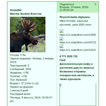
Поделиться
3
Вторник, 23 июня, 2015г.
Avustfel
11:45:05 am
Мистер Student Блоггер
Rhyncholaelia digbyana
,
Mikki Orchids, взрослое
растение, цена 3000 тенге
Откуда:
У-Ка
8 771 3535 719
Зарегистрирован
: Четверг, 3 января,
Глеб
2013г.
Дополнительную инфу о
Приглашений:
0
растениях дам по запросу.
Сообщений:
2559
Возможна отправка
Уважение:
+795
поездом или автобусом, а
Позитив:
+735
также курьером.
Пол:
Мужской
Возраст:
37
[1988-11-30]
0
Провел на форуме:
1 месяц 8 дней
Последний визит:
Пятница, 9 августа, 2024г. 02:59:47
pm