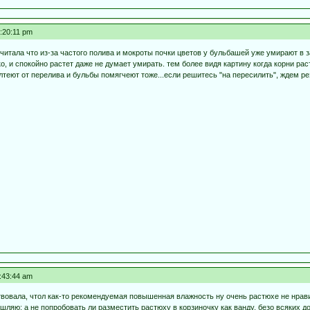
8:20:11 pm
е читала что из-за частого полива и мокроты почки цветов у бульбашей уже умирают в
ко, и спокойно растет даже не думает умирать. тем более видя картину когда корни раст
лтеют от перелива и бульбы помягчеют тоже...если решитесь "на пересилить", ждем ре
5:43:44 am
твовала, чтол как-то рекомендуемая повышенная влажность ну очень растюхе не нрави
ляю: а не попробовать ли разместить растюху в корзиночку как ванду, безо всяких до