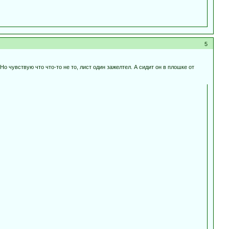
5
Но чувствую что что-то не то, лист один зажелтел. А сидит он в плошке от