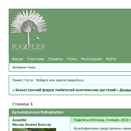
Форум
Участники
Правила
Поиск
Регистрация
Войти
Активные темы
Привет, Гость!
Войдите
или
зарегистрируйтесь
.
»
Казахстанский форум любителей экзотических растений
»
Дендр
Страница:
1
Бульбофиллум Bulbophyllum
Avustfel
Поделиться
Пятница, 4 января, 2013г.
Мистер Student Блоггер
Бульбофиллумы представлены самым б