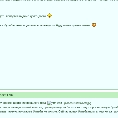
ждать придется видимо долго-долго
ия с бульбашами, поделитесь, пожалусто, буду очень признательна
7:09:34 pm
у своего, цветение прошлого года:
полтора назад в мелкой плошке, при переводе на блок - стартанул в росте, новую буль
вает новую, но старые бульбы не мягкие. Сейчас новая бульба налита, жду когда про