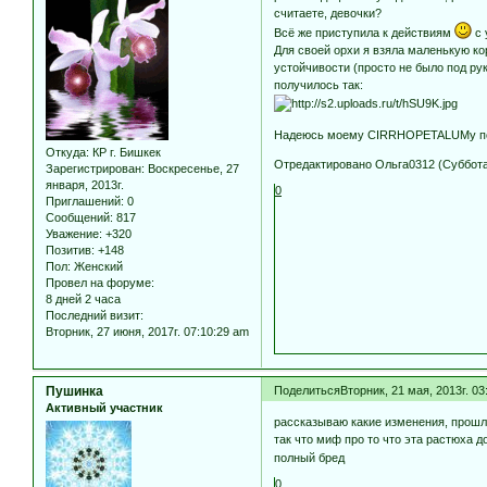
считаете, девочки?
Всё же приступила к действиям
с 
Для своей орхи я взяла маленькую ко
устойчивости (просто не было под ру
получилось так:
Надеюсь моему CIRRHOPETALUMу п
Откуда:
КР г. Бишкек
Отредактировано Ольга0312 (Суббота, 
Зарегистрирован
: Воскресенье, 27
января, 2013г.
0
Приглашений:
0
Сообщений:
817
Уважение:
+320
Позитив:
+148
Пол:
Женский
Провел на форуме:
8 дней 2 часа
Последний визит:
Вторник, 27 июня, 2017г. 07:10:29 am
Пушинка
Поделиться
Вторник, 21 мая, 2013г. 03
Активный участник
рассказываю какие изменения, прошло
так что миф про то что эта растюха д
полный бред
0