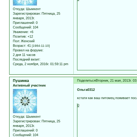
Откуда:
Шымкент
Зарегистрирован
: Пятница, 25
января, 2013г.
Приглашений:
0
Сообщений:
104
Уважение:
+6
Позитив:
+12
Пол:
Женский
Возраст:
41
[1984-11-10]
Провел на форуме:
2 дня 11 часов
Последний визит:
Среда, 2 ноября, 2016г. 01:59:11 pm
Пушинка
Поделиться
Вторник, 21 мая, 2013г. 03
Активный участник
Ольга0312
кстати как ваш питомец поживает пос
0
Откуда:
Шымкент
Зарегистрирован
: Пятница, 25
января, 2013г.
Приглашений:
0
Сообщений:
104