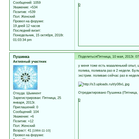
Сообщений:
1059
0
Уважение:
+534
Позитив:
+539
Пол:
Женский
Провел на форуме:
19 дней 12 часов
Последний визит:
Понедельник, 15 октября, 2018г.
01:03:34 pm
Пушинка
Поделиться
Пятница, 10 мая, 2013г. 0
Активный участник
у меня тоже есть маааленький опыт, 
полива, поливала раз в 2 недели. Бу
экстрим. поливаю сейчас раз в недел
Отредактировано Пушинка (Пятница, 1
Откуда:
Шымкент
Зарегистрирован
: Пятница, 25
0
января, 2013г.
Приглашений:
0
Сообщений:
104
Уважение:
+6
Позитив:
+12
Пол:
Женский
Возраст:
41
[1984-11-10]
Провел на форуме: