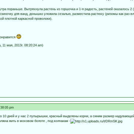
утра пораньше. Вытряхнула растень из горшочка и 1-я радость, растеней оказалось 2 ( 
рзиночку для ванд, донышко уложила сезалью, разместила растюху (ризомы как раз вло
кой плотной каркасной проволоки).
онравится
11 мая, 2013г. 08:20:24 am)
:38:05 pm
 10 дней и у нас 2 пупырышки, красный выделены корни, а синим размер надувающейс
олжна жить в моховом болоте , под колпакам -