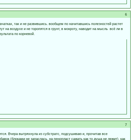
6
 зачатках, так и не развившись. вообщем по начитавшись полезностей растет
ут на воздухе и не торопятся в грунт, в мокроту, наводит на мысль всё ли в
зультата по корневой.
7
тся. Вчера вытряхнула из субстратс, подсушиваю и, прочитав все
бавок (блоками не запаслась, на пенопласт сажать как то душа не лежит), как