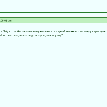
8:08:01 pm
ь в Netу что любит он повышенную влажность и давай макать его как ванду через день. 
 Может вытряхнуть его да дать хорошую просушку?