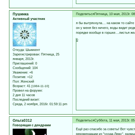
Пушинка
Поделиться
Пятница, 10 мая, 2013г. 0
Активный участник
я бы вытряхнула.... на каком то сайт
он у меня без ничего, воды видит ред
порядке вообще в горшке....листья же
0
Откуда:
Шымкент
Зарегистрирован
: Пятница, 25
января, 2013г.
Приглашений:
0
Сообщений:
104
Уважение:
+6
Позитив:
+12
Пол:
Женский
Возраст:
41
[1984-11-10]
Провел на форуме:
2 дня 11 часов
Последний визит:
Среда, 2 ноября, 2016г. 01:59:11 pm
Ольга0312
Поделиться
Суббота, 11 мая, 2013г. 0
Говорящая с дендрами
Ещё раз спасибо за советы! Вот чувс
рекомендации из "ухода Люкс", размыш