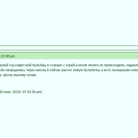
7:22:48 pm
целый год сидел мой бульбаш в стакане с корой и мхом ничего не происходило, надоел
льба сморщилась через месяц и сейчас растит новую бульбочку и есть пупырышки новы
ю. фотку выложу позже.
0 мая, 2013г. 07:33:36 pm)