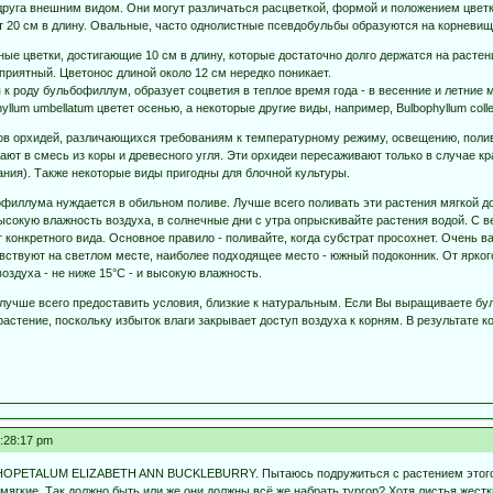
друга внешним видом. Они могут различаться расцветкой, формой и положением цветк
т 20 см в длину. Овальные, часто однолистные псевдобульбы образуются на корневище
е цветки, достигающие 10 см в длину, которые достаточно долго держатся на растени
риятный. Цветонос длиной около 12 см нередко поникает.
 роду бульбофиллум, образует соцветия в теплое время года - в весенние и летние мес
yllum umbellatum цветет осенью, а некоторые другие виды, например, Bulbophyllum collet
ов орхидей, различающихся требованиям к температурному режиму, освещению, поливу и
ают в смесь из коры и древесного угля. Эти орхидеи пересаживают только в случае 
ания). Также некоторые виды пригодны для блочной культуры.
офиллума нуждается в обильном поливе. Лучше всего поливать эти растения мягкой д
ысокую влажность воздуха, в солнечные дни с утра опрыскивайте растения водой. С 
т конкретного вида. Основное правило - поливайте, когда субстрат просохнет. Очень
ствуют на светлом месте, наиболее подходящее место - южный подоконник. От ярк
здуха - не ниже 15°С - и высокую влажность.
 лучше всего предоставить условия, близкие к натуральным. Если Вы выращиваете бу
стение, поскольку избыток влаги закрывает доступ воздуха к корням. В результате корн
4:28:17 pm
HOPETALUM ELIZABETH ANN BUCKLEBURRY. Пытаюсь подружиться с растением этого ви
мягкие. Так должно быть или же они должны всё же набрать тургор? Хотя листья жестк