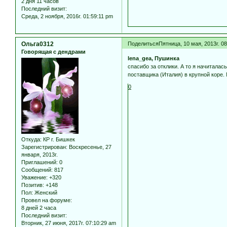
2 дня 11 часов
Последний визит:
Среда, 2 ноября, 2016г. 01:59:11 pm
Ольга0312
Поделиться
Пятница, 10 мая, 2013г. 0
Говорящая с дендрами
lena_gea, Пушинка
спасибо за отклики. А то я начиталас
поставщика (Италия) в крупной коре.
0
Откуда:
КР г. Бишкек
Зарегистрирован
: Воскресенье, 27
января, 2013г.
Приглашений:
0
Сообщений:
817
Уважение:
+320
Позитив:
+148
Пол:
Женский
Провел на форуме:
8 дней 2 часа
Последний визит:
Вторник, 27 июня, 2017г. 07:10:29 am