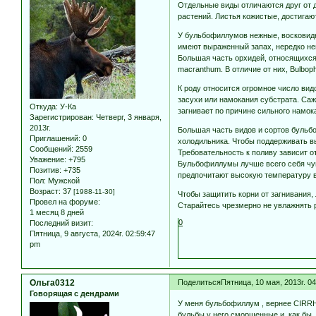
Отдельные виды отличаются друг от 
растений. Листья кожистые, достигаю
У бульбофиллумов нежные, восковидны
имеют выраженный запах, нередко неп
Большая часть орхидей, относящихся к
macranthum. В отличие от них, Bulboph
К роду относится огромное число вид
засухи или намокания субстрата. Саж
Откуда:
У-Ка
загнивает по причине сильного намок
Зарегистрирован
: Четверг, 3 января,
2013г.
Большая часть видов и сортов бульб
Приглашений:
0
холодильника. Чтобы поддерживать в
Сообщений:
2559
Требовательность к поливу зависит о
Уважение:
+795
Бульбофиллумы лучше всего себя чув
Позитив:
+735
предпочитают высокую температуру во
Пол:
Мужской
Возраст:
37
[1988-11-30]
Чтобы защитить корни от загнивания,
Провел на форуме:
Старайтесь чрезмерно не увлажнять ра
1 месяц 8 дней
0
Последний визит:
Пятница, 9 августа, 2024г. 02:59:47
pm
Ольга0312
Поделиться
Пятница, 10 мая, 2013г. 0
Говорящая с дендрами
У меня бульбофиллум , вернее CIRR
бульбы у него сморщенные и, как бы. 