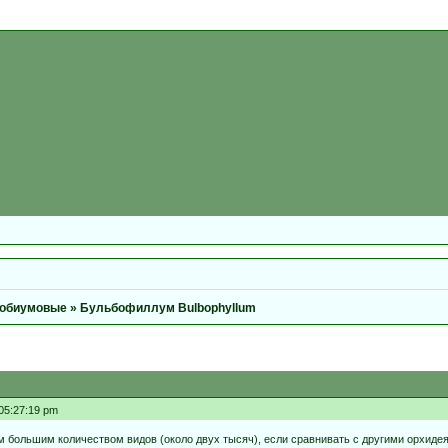
обиумовые
»
Бульбофиллум Bulbophyllum
 05:27:19 pm
ольшим количеством видов (около двух тысяч), если сравнивать с другими орхидеям