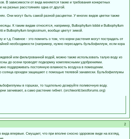
ов. В зависимости от вида меняются также и требования конкретных
 на разных расстояниях одна от другой.
ях. Они могут быть самой разной расцветки. У многих видов цветки также
яцы. К таким видам относятся, например, Bulbophyllum lobbii и Bulbophyllum
ti и Bulbophyllum longissimum, вообще цветут зимой.
 т.д. Главное - это помнить о том, что корни растения могут пострадать от
крайней необходимости (например, нужно пересадить бульбофиллум, если кора
ождевой или фильтрованной водой, можно также использовать талую воду из
весны до осени проводят подкормку комплексными удобрениями.
 важно поддерживать постоянную влажность воздуха в помещении.
ого солнца орхидеи защищают с помощью тюлевой занавески. Бульбофиллумы
льбофиллумы в горшках, то тщательно дозируйте поливочную воду.
и загнивают, а само растение гибнет. (orchiworld.bestforums.org)
2
да впервые. Смущает, что при вполне сносно здоровом виде на взгляд,
ие.