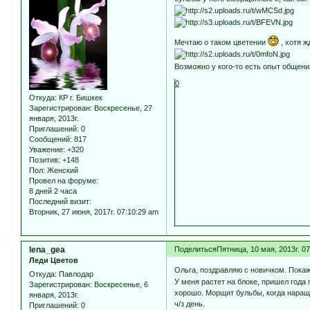
Мечтаю о таком цветении
, хотя 
Возможно у кого-то есть опыт общен
0
Откуда:
КР г. Бишкек
Зарегистрирован
: Воскресенье, 27
января, 2013г.
Приглашений:
0
Сообщений:
817
Уважение:
+320
Позитив:
+148
Пол:
Женский
Провел на форуме:
8 дней 2 часа
Последний визит:
Вторник, 27 июня, 2017г. 07:10:29 am
lena_gea
Поделиться
Пятница, 10 мая, 2013г. 0
Леди Цветов
Ольга, поздравляю с новичком. Покаж
Откуда:
Павлодар
У меня растет на блоке, пришел года 
Зарегистрирован
: Воскресенье, 6
хорошо. Морщит бульбы, когда наращи
января, 2013г.
ч/з день.
Приглашений:
0