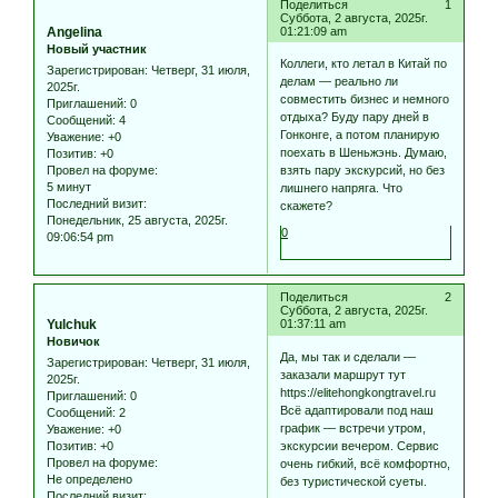
Поделиться
1
Суббота, 2 августа, 2025г.
Angelina
01:21:09 am
Новый участник
Коллеги, кто летал в Китай по
Зарегистрирован
: Четверг, 31 июля,
делам — реально ли
2025г.
совместить бизнес и немного
Приглашений:
0
отдыха? Буду пару дней в
Сообщений:
4
Гонконге, а потом планирую
Уважение:
+0
поехать в Шеньжэнь. Думаю,
Позитив:
+0
Провел на форуме:
взять пару экскурсий, но без
5 минут
лишнего напряга. Что
Последний визит:
скажете?
Понедельник, 25 августа, 2025г.
0
09:06:54 pm
Поделиться
2
Суббота, 2 августа, 2025г.
Yulchuk
01:37:11 am
Новичок
Да, мы так и сделали —
Зарегистрирован
: Четверг, 31 июля,
заказали маршрут тут
2025г.
https://elitehongkongtravel.ru
Приглашений:
0
Всё адаптировали под наш
Сообщений:
2
график — встречи утром,
Уважение:
+0
экскурсии вечером. Сервис
Позитив:
+0
Провел на форуме:
очень гибкий, всё комфортно,
Не определено
без туристической суеты.
Последний визит: